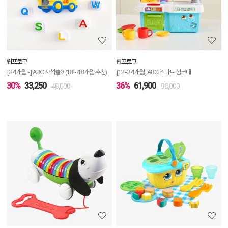
세
정
보
보
립프로그
립프로그
기
[24개월~] ABC 자석놀이(18~48개월 추천)
[12-24개월] ABC 스마트 싱크대
30%
33,250
36%
61,900
48,000
98,000
상
품
상
세
정
보
보