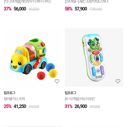
[12-24개월] 레인보우 티 파티 디럭스
[24개월~] ABC 쇼핑카트&스캐너
37%
56,000
58%
57,900
90,000
138,000
상
품
상
세
정
보
보
립프로그
립프로그
기
컬러볼 믹스 트럭
[6-12개월] 러닝 리모컨
25%
41,250
31%
26,900
55,000
39,000