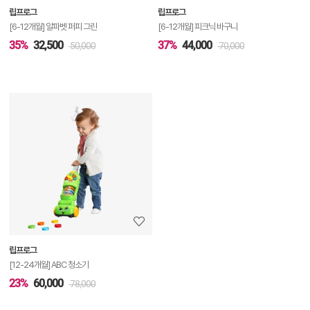
립프로그
립프로그
기
[6-12개월] 알파벳 퍼피 그린
[6-12개월] 피크닉 바구니
35%
32,500
37%
44,000
50,000
70,000
상
품
상
세
정
보
보
립프로그
기
[12-24개월] ABC 청소기
23%
60,000
78,000