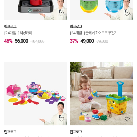
정
보
보
립프로그
립프로그
기
[24개월~] 러닝카페
[24개월~] 클레버 히어로즈 무전기
46%
56,000
37%
49,000
104,000
79,000
상
품
상
세
정
보
보
립프로그
립프로그
기