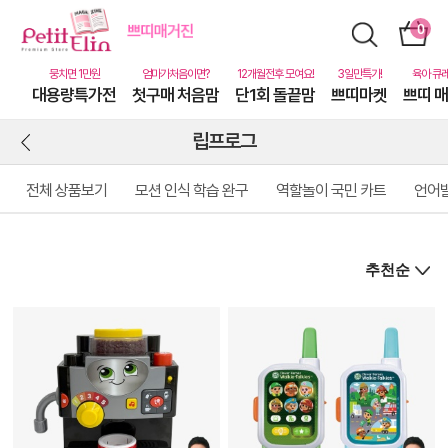
대용량특가전
첫구매 처음맘
단1회 돌끝맘
쁘띠마켓
쁘띠 
립프로그
전체 상품보기
모션 인식 학습 완구
역할놀이 국민 카트
언어
상
품
상
세