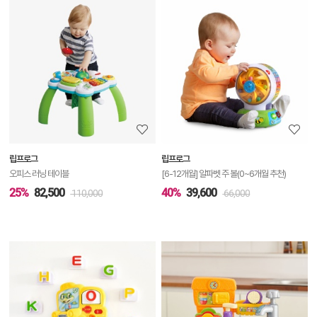
상
품
상
세
정
보
보
립프로그
립프로그
기
오피스 러닝 테이블
[6-12개월] 알파벳 주 볼(0~6개월 추천)
25%
82,500
40%
39,600
110,000
66,000
상
품
상