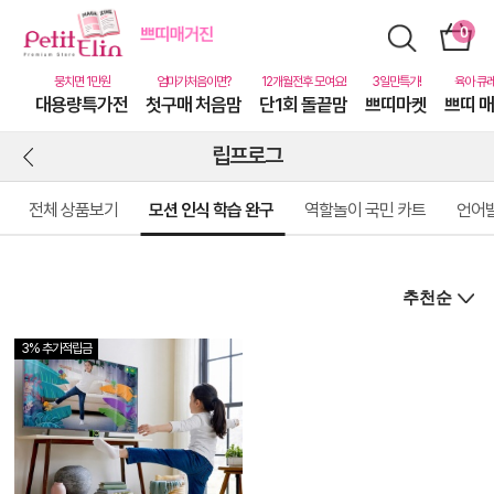
대용량특가전
첫구매 처음맘
단1회 돌끝맘
쁘띠마켓
쁘띠 
립프로그
전체 상품보기
모션 인식 학습 완구
역할놀이 국민 카트
언어
3% 추가적립금
상
품
상
세