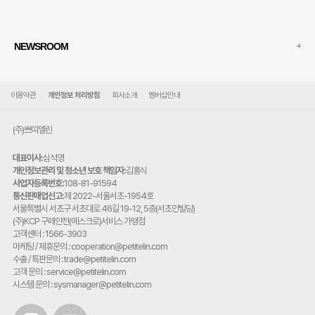
+
NEWSROOM
이용약관
개인정보 처리방침
회사소개
멤버십안내
(주)쁘띠엘린
대표이사:
심석영
개인정보관리 및 청소년 보호 책임자:
김홍식
사업자등록번호:
108-81-91594
통신판매업신고:
제 2022-서울서초-1954호
주
서울특별시 서초구 서초대로 46길 19-12, 5층(서초안빌딩)
소:
(주)KCP 구매안전(에스크로)서비스 가맹점
고객센터 : 1566-3903
마케팅 / 제휴문의 : cooperation@petitelin.com
수출 / 특판문의 : trade@petitelin.com
고객 문의 : service@petitelin.com
시스템 문의 : sysmanager@petitelin.com