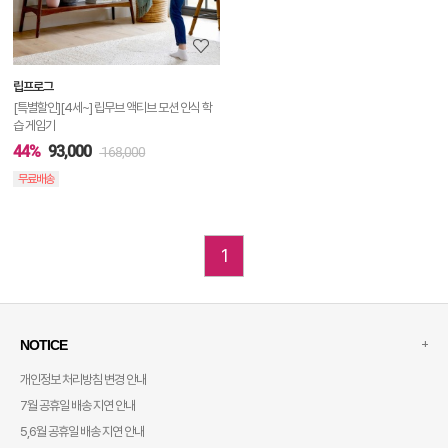
정
보
보
립프로그
기
[특별할인][4세~] 립무브 액티브 모션 인식 학
습 게임기
44%
93,000
168,000
무료배송
1
+
NOTICE
개인정보 처리방침 변경 안내
7월 공휴일 배송 지연 안내
5,6월 공휴일 배송 지연 안내