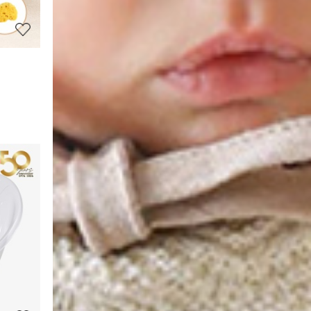
기
상
품
상
세
정
보
보
기