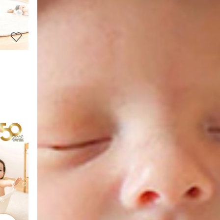
보
보
기
상
품
상
세
정
보
보