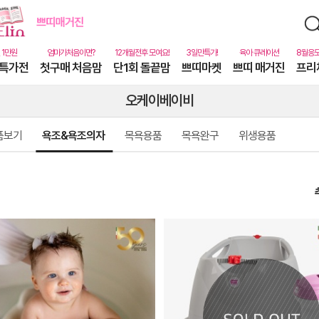
특가전
첫구매 처음맘
단1회 돌끝맘
쁘띠마켓
쁘띠 매거진
프리
오케이베이비
품보기
욕조&욕조의자
목욕용품
목욕완구
위생용품
상
품
상
세