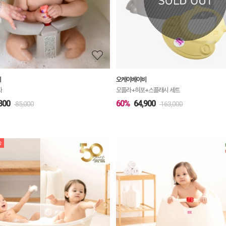
정
보
보
기
비
오케이베이비
자
오플라+히포+스플래시 세트
300
60%
64,900
85,000
163,000
송
상
품
상
세
정