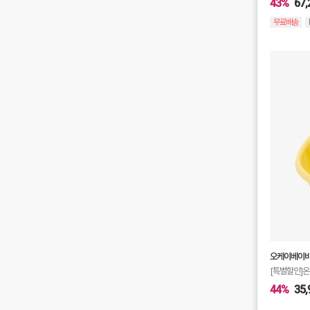
43%
67,
무료배송
오케이베이
[특별할인]온
44%
35,