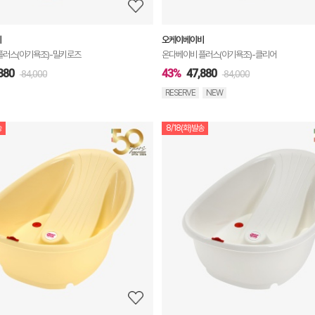
비
오케이베이비
플러스(아기욕조)-밀키로즈
온다베이비 플러스(아기욕조)-클리어
880
43%
47,880
84,000
84,000
RESERVE
NEW
송
8/18(화)발송
상
품
상
세
정
보
보
기