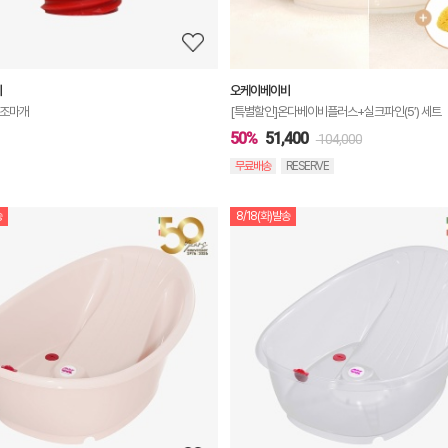
기
비
오케이베이비
욕조마개
[특별할인]온다베이비플러스+실크파인(5′) 세트
50%
51,400
104,000
무료배송
RESERVE
송
8/18(화)발송
상
품
상
세
정
보
보
기