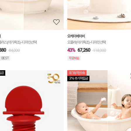
보
보
기
비
오케이베이비
플러스(아기욕조)-디자인선택
오플라(아기욕조)-디자인선택
880
43%
67,260
84,000
118,000
BEST
무료배송
립금
8/18(화)발송
상
3% 추가적립금
품
상
세
정
보
보