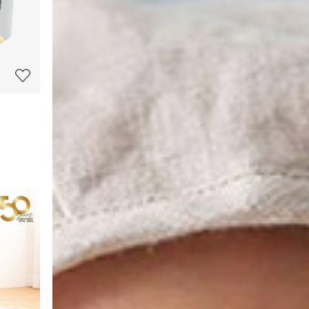
정
보
보
기
상
품
상
세
정