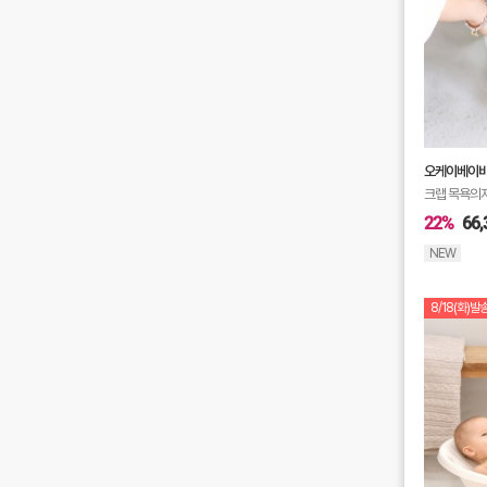
오케이베이
크랩 목욕의
22%
66,
NEW
8/18(화)발