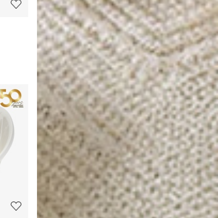
상
품
상
세
정
보
보
기