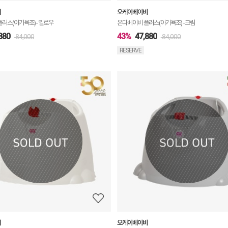
비
오케이베이비
플러스(아기욕조)-옐로우
온다베이비 플러스(아기욕조)-크림
880
43%
47,880
84,000
84,000
RESERVE
상
품
상
세
정
보
보
기
비
오케이베이비