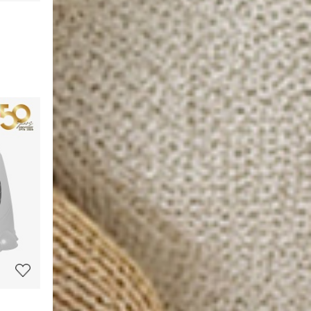
상
품
상
세
정
보
보
기