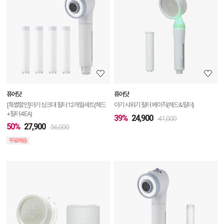
품
상
세
정
보
보
퓨어닷
퓨어닷
기
[특별할인]아기 싱크대 필터 12개월세트(헤드
아기 샤워기 필터 베이직(헤드&필터)
+필터4EA)
39%
24,900
41,000
50%
27,900
56,000
무료배송
상
품
상
세