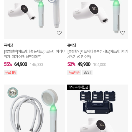
상
세
정
보
보
퓨어닷
퓨어닷
기
[특별할인]아토워터 홈 풀세트(아토워터 아기샤
[특별할인]아토워터 솔루션 세트(아토워터 아기
워기+아기수전+싱크대헤드)
샤워기+아기수전)
55%
64,900
52%
49,900
146,000
104,000
무료배송
무료배송
BEST
3% 추가적립금
상
품
상
세
정