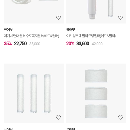
정
보
보
퓨어닷
퓨어닷
기
아기 세면대 필터 수도꼭지필터(헤드&필터)
아기 싱크대 필터 주방필터(헤드&필터)
35%
22,750
20%
33,600
35,000
42,000
상
품
상
세
정
보
보
퓨어닷
퓨어닷