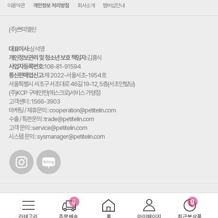
이용약관
개인정보 처리방침
회사소개
멤버십안내
(주)쁘띠엘린
대표이사:
심석영
개인정보관리 및 청소년 보호 책임자:
김홍식
사업자등록번호:
108-81-91594
통신판매업신고:
제 2022-서울서초-1954호
주
서울특별시 서초구 서초대로 46길 19-12, 5층(서초안빌딩)
소:
(주)KCP 구매안전(에스크로)서비스 가맹점
고객센터 : 1566-3903
마케팅 / 제휴문의 : cooperation@petitelin.com
수출 / 특판문의 : trade@petitelin.com
고객 문의 : service@petitelin.com
시스템 문의 : sysmanager@petitelin.com
카테고리
주문배송
홈
마이페이지
최근본상품