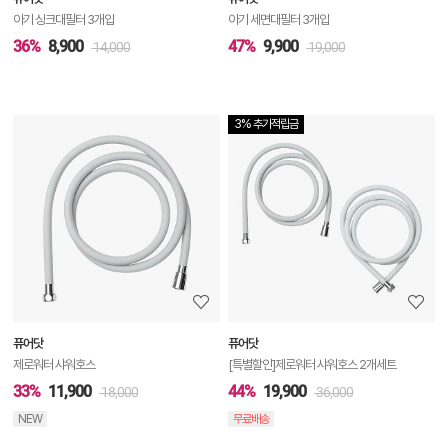
기
아기 싱크대필터 3개입
아기 세면대필터 3개입
36%
8,900
47%
9,900
14,000
19,000
3% 추가적립금
상
품
상
세
정
보
보
퓨어닷
퓨어닷
기
제로워터 샤워호스
[특별할인]제로워터 샤워호스 2개세트
33%
11,900
44%
19,900
18,000
36,000
NEW
무료배송