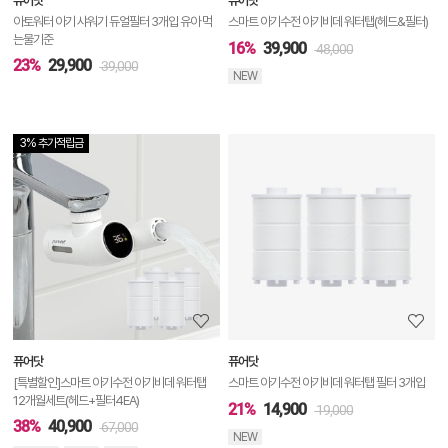
퓨어닷
퓨어닷
기
아토워터 아기 샤워기 듀얼필터 3개입 유아 먹
스마트 아기수전 아기비데 워터탭(헤드&필터)
는물기준
16%
39,900
48,000
23%
29,900
39,000
NEW
3% 추가적립금
상
품
상
세
정
보
보
퓨어닷
퓨어닷
기
[특별할인]스마트 아기수전 아기비데 워터탭
스마트 아기수전 아기비데 워터탭 필터 3개입
12개월세트(헤드+필터4EA)
21%
14,900
19,000
38%
40,900
67,000
NEW