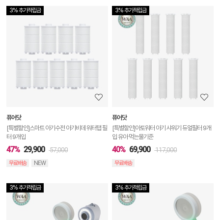
3% 추가적립금
3% 추가적립금
상
품
상
세
정
보
보
퓨어닷
퓨어닷
기
[특별할인]스마트 아기수전 아기비데 워터탭 필
[특별할인]아토워터 아기 샤워기 듀얼필터 9개
터 9개입
입 유아 먹는물기준
47%
29,900
40%
69,900
57,000
117,000
무료배송
NEW
무료배송
3% 추가적립금
3% 추가적립금
상
품