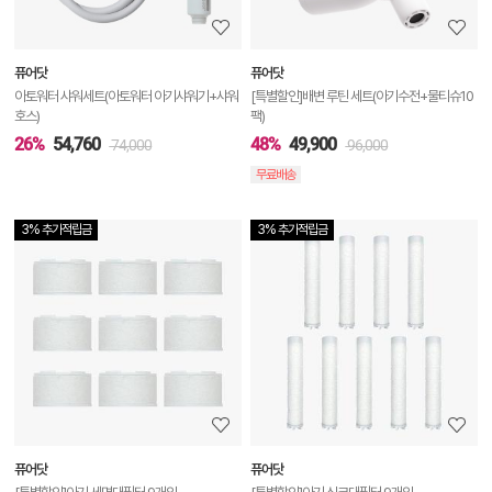
보
보
퓨어닷
퓨어닷
기
아토워터 샤워세트(아토워터 아기샤워기+샤워
[특별할인]배변 루틴 세트(아기수전+물티슈10
호스)
팩)
26%
54,760
48%
49,900
74,000
96,000
무료배송
3% 추가적립금
3% 추가적립금
상
품
상
세
정
보
보
퓨어닷
퓨어닷
기