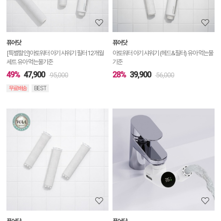
정
보
보
퓨어닷
퓨어닷
기
[특별할인]아토워터 아기 샤워기 필터 12개월
아토워터 아기 샤워기 (헤드&필터) 유아 먹는물
세트 유아 먹는물기준
기준
49%
47,900
28%
39,900
95,000
56,000
무료배송
BEST
상
품
상
세
정
보
보