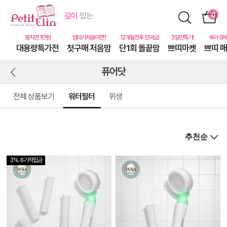
대용량특가전
첫구매 처음맘
단1회 돌끝맘
쁘띠마켓
쁘띠 
퓨어닷
전체 상품보기
워터필터
위생
3% 추가적립금
상
품
상
세