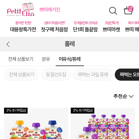
대용량특가전
첫구매 처음맘
단1회 돌끝맘
쁘띠마켓
쁘띠 
홀레
전체 상품보기
분유
이유식/퓨레
전체 상품보기
동결건조칩
짜먹는 과일 퓨레
짜먹는 오
3% 추가적립금
3% 추가적립금
상
품
상