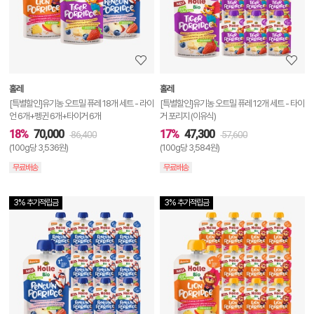
세
정
보
보
홀레
홀레
기
[특별할인]유기농 오트밀 퓨레 18개 세트 - 라이
[특별할인]유기농 오트밀 퓨레 12개 세트 - 타이
언 6개+펭귄 6개+타이거 6개
거 포리지 (이유식)
18%
70,000
17%
47,300
86,400
57,600
(100g당 3,536원)
(100g당 3,584원)
무료배송
무료배송
3% 추가적립금
3% 추가적립금
상
품
상
세
정