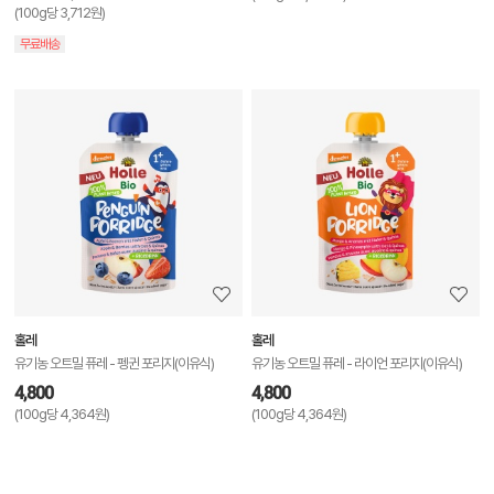
(100g당 3,712원)
무료배송
상
품
상
세
정
보
보
홀레
홀레
기
유기농 오트밀 퓨레 - 펭귄 포리지(이유식)
유기농 오트밀 퓨레 - 라이언 포리지(이유식)
4,800
4,800
(100g당 4,364원)
(100g당 4,364원)