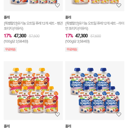
보
보
홀레
홀레
기
[특별할인]유기농 오트밀 퓨레 12개 세트 - 펭귄
[특별할인]유기농 오트밀 퓨레 12개 세트 - 라이
포리지 (이유식)
언 포리지 (이유식)
17%
47,300
17%
47,300
57,600
57,600
(100g당 3,584원)
(100g당 3,584원)
무료배송
무료배송
상
품
상
세
정
보
보
홀레
홀레