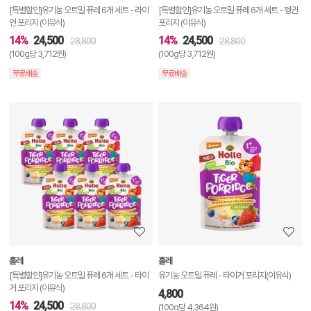
기
[특별할인]유기농 오트밀 퓨레 6개 세트 - 라이
[특별할인]유기농 오트밀 퓨레 6개 세트 - 펭귄
언 포리지 (이유식)
포리지 (이유식)
14%
24,500
14%
24,500
28,800
28,800
(100g당 3,712원)
(100g당 3,712원)
무료배송
무료배송
상
품
상
세
정
보
보
홀레
홀레
기
[특별할인]유기농 오트밀 퓨레 6개 세트 - 타이
유기농 오트밀 퓨레 - 타이거 포리지(이유식)
거 포리지 (이유식)
4,800
14%
24,500
28,800
(100g당 4,364원)