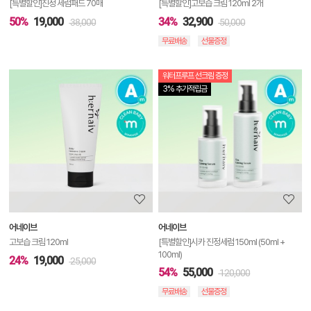
[특별할인]진정 세럼패드 70매
[특별할인]고보습 크림 120ml 2개
50%
19,000
34%
32,900
38,000
50,000
무료배송
선물증정
워터프루프 선크림 증정
상
3% 추가적립금
품
상
세
정
보
보
어네이브
어네이브
기
고보습 크림 120ml
[특별할인]시카 진정세럼 150ml (50ml +
100ml)
24%
19,000
25,000
54%
55,000
120,000
무료배송
선물증정