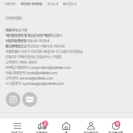
이용약관
개인정보 처리방침
회사소개
멤버십안내
(주)쁘띠엘린
대표이사:
심석영
개인정보관리 및 청소년 보호 책임자:
김홍식
사업자등록번호:
108-81-91594
통신판매업신고:
제 2022-서울서초-1954호
주
서울특별시 서초구 서초대로 46길 19-12, 5층(서초안빌딩)
소:
(주)KCP 구매안전(에스크로)서비스 가맹점
고객센터 : 1566-3903
마케팅 / 제휴문의 : cooperation@petitelin.com
수출 / 특판문의 : trade@petitelin.com
고객 문의 : service@petitelin.com
시스템 문의 : sysmanager@petitelin.com
카테고리
주문배송
홈
마이페이지
최근본상품