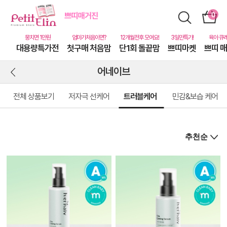
대용량특가전
첫구매 처음맘
단1회 돌끝맘
쁘띠마켓
쁘띠 
어네이브
전체 상품보기
저자극 선케어
트러블케어
민감&보습 케어
상
품
상
세