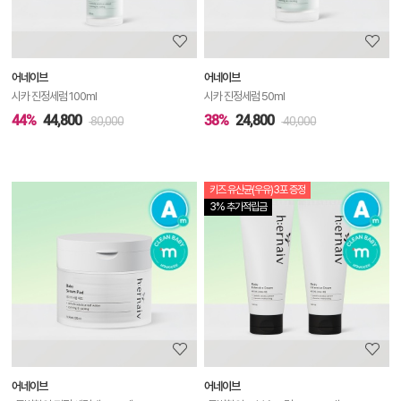
정
보
보
어네이브
어네이브
기
시카 진정세럼 100ml
시카 진정세럼 50ml
44%
44,800
38%
24,800
80,000
40,000
키즈 유산균(우유)3포 증정
상
3% 추가적립금
품
상
세
정
보
보
어네이브
어네이브
기