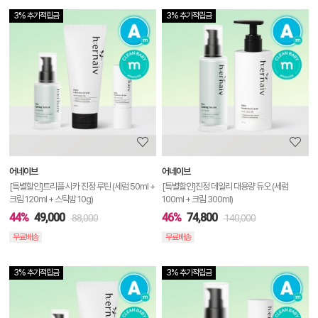
3% 추가적립금
3% 추가적립금
상
품
상
세
정
보
보
어네이브
어네이브
기
[특별할인]트리플 시카 진정 루틴 (세럼 50ml +
[특별할인]진정 데일리 대용량 듀오 (세럼
크림 120ml + 스틱밤 10g)
100ml + 크림 300ml)
44%
49,000
46%
74,800
88,000
140,000
무료배송
무료배송
3% 추가적립금
3% 추가적립금
상
품