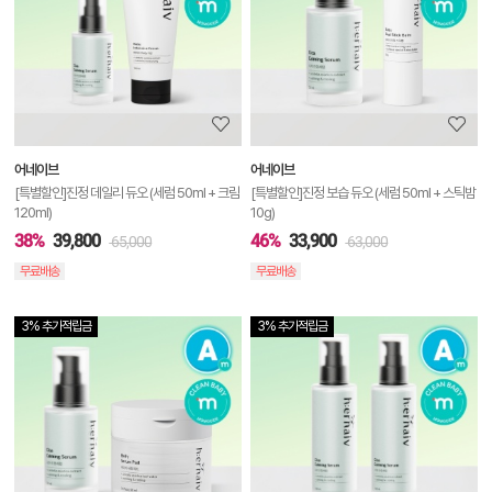
상
세
정
보
보
어네이브
어네이브
기
[특별할인]진정 데일리 듀오 (세럼 50ml + 크림
[특별할인]진정 보습 듀오 (세럼 50ml + 스틱밤
120ml)
10g)
38%
39,800
46%
33,900
65,000
63,000
무료배송
무료배송
3% 추가적립금
3% 추가적립금
상
품
상
세
정