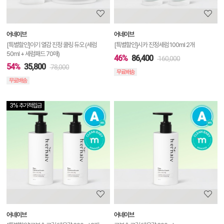
보
보
어네이브
어네이브
기
[특별할인]아기 열감 진정 쿨링 듀오 (세럼
[특별할인]시카 진정세럼 100ml 2개
50ml + 세럼패드 70매)
46%
86,400
160,000
54%
35,800
78,000
무료배송
무료배송
3% 추가적립금
상
품
상
세
정
보
보
어네이브
어네이브
기