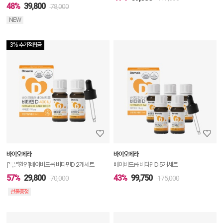
48%
39,800
78,000
NEW
3% 추가적립금
상
품
상
세
정
보
보
바이오메라
바이오메라
기
[특별할인]베이비드롭 비타민D 2개세트
베이비드롭 비타민D 5개세트
57%
29,800
43%
99,750
70,000
175,000
선물증정
상