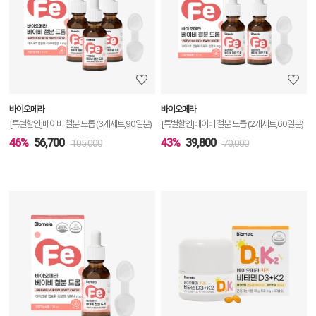
상
세
정
보
보
바이오메라
바이오메라
기
[특별할인]베이비 철분 드롭 (3개세트,90일분)
[특별할인]베이비 철분 드롭 (2개세트,60일분)
46%
56,700
43%
39,800
105,000
70,000
상
품
상
세
정
보