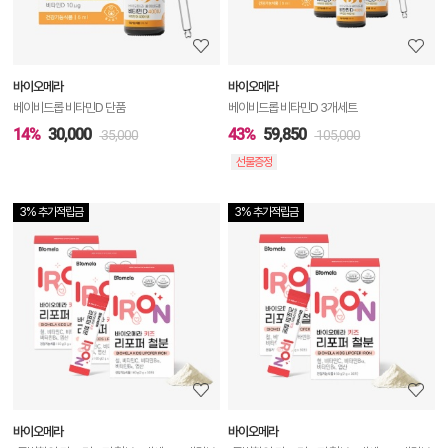
정
보
보
바이오메라
바이오메라
기
베이비드롭 비타민D 단품
베이비드롭 비타민D 3개세트
14%
30,000
43%
59,850
35,000
105,000
선물증정
3% 추가적립금
3% 추가적립금
상
품
상
세
정
보
보
바이오메라
바이오메라
기