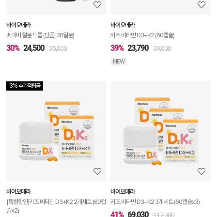
보
바이오메라
바이오메라
기
베이비 철분 드롭 (단품, 30일분)
키즈 비타민 D3+K2 (60캡슐)
30%
24,500
39%
23,790
35,000
39,000
NEW
3% 추가적립금
상
품
상
세
정
보
보
바이오메라
바이오메라
기
[특별할인]키즈 비타민 D3+K2 2개세트 (60캡
키즈 비타민 D3+K2 3개세트 (60캡슐x3)
슐x2)
41%
69,030
117,000