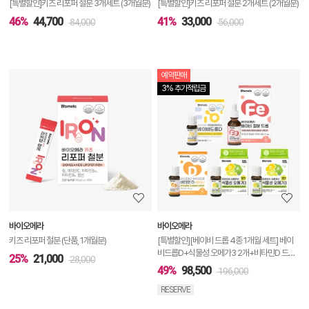
[특별할인]키즈 리포퍼 철분 3개세트 (3개월분)
[특별할인]키즈 리포퍼 철분 2개세트 (2개월분)
46%
44,700
41%
33,000
84,000
56,000
예약판매
상
3% 추가적립금
품
상
세
정
보
보
바이오메라
바이오메라
기
키즈 리포퍼 철분 (단품, 1개월분)
[특별할인][베이비 드롭 4종 1개월 세트] 베이
비드롭D+식물성 오메가3 2개+비타민D 드롭
25%
21,000
28,000
+베이비 철분 드롭
49%
98,500
196,000
RESERVE