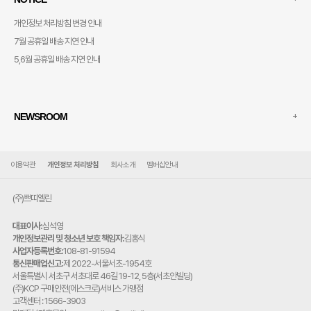
개인정보 처리방침 변경 안내
7월 공휴일 배송 지연 안내
5,6월 공휴일 배송 지연 안내
+
NEWSROOM
이용약관
개인정보 처리방침
회사소개
멤버십안내
(주)쁘띠엘린
대표이사:
심석영
개인정보관리 및 청소년 보호 책임자:
김홍식
사업자등록번호:
108-81-91594
통신판매업신고:
제 2022-서울서초-1954호
주
서울특별시 서초구 서초대로 46길 19-12, 5층(서초안빌딩)
소:
(주)KCP 구매안전(에스크로)서비스 가맹점
고객센터 : 1566-3903