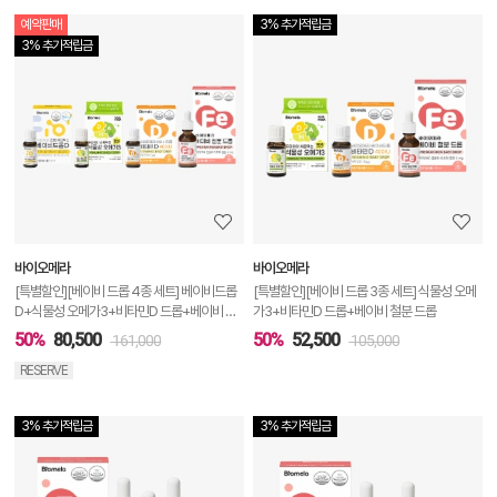
예약판매
3% 추가적립금
상
3% 추가적립금
품
상
세
정
보
보
바이오메라
바이오메라
기
[특별할인][베이비 드롭 4종 세트] 베이비드롭
[특별할인][베이비 드롭 3종 세트] 식물성 오메
D+식물성 오메가3+비타민D 드롭+베이비 철
가3+비타민D 드롭+베이비 철분 드롭
분 드롭
50%
80,500
50%
52,500
161,000
105,000
RESERVE
3% 추가적립금
3% 추가적립금
상
품