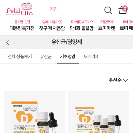
대용량특가전
첫구매 처음맘
단1회 돌끝맘
쁘띠마켓
쁘띠 
유산균/영양제
전체 상품보기
유산균
기초영양
오메가3
상
품
상
세