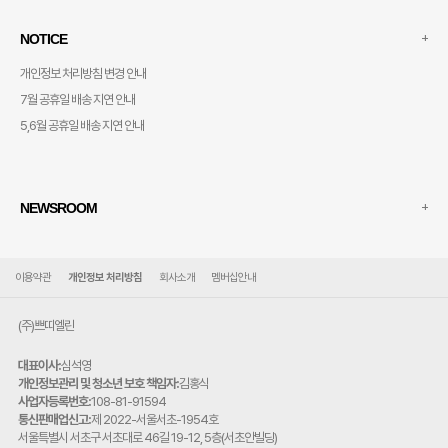
+
NOTICE
개인정보 처리방침 변경 안내
7월 공휴일 배송 지연 안내
5,6월 공휴일 배송 지연 안내
+
NEWSROOM
이용약관
개인정보 처리방침
회사소개
멤버십안내
(주)쁘띠엘린
대표이사:
심석영
개인정보관리 및 청소년 보호 책임자:
김홍식
사업자등록번호:
108-81-91594
통신판매업신고:
제 2022-서울서초-1954호
주
서울특별시 서초구 서초대로 46길 19-12, 5층(서초안빌딩)