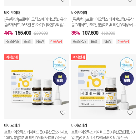
보
바이오메라
바이오메라
기
[특별할인]프로바이오틱스 베이비드롭D 유산
[특별할인]프로바이오틱스 베이비드롭D 유산
균(5개세트, 265일 분)(아기/비타민D/액상/베
균(3개세트, 159일 분)(아기/비타민D/액상/베
이비/유산균)
이비/유산균)
44%
155,400
35%
107,600
280,000
168,000
RESERVE
BEST
NEW
선물증정
RESERVE
BEST
NEW
선물증정
예약판매
예약판매
상
품
상
세
정
보
보
바이오메라
바이오메라
기
프로바이오틱스 베이비드롭D 유산균(2개세트,
프로바이오틱스 베이비드롭D 유산균(단품, 53
106일 분)(아기/비타민D/액상/베이비/유산균)
일 분)(아기/비타민D/액상/베이비/유산균)