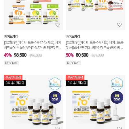
세
정
보
보
바이오메라
바이오메라
기
[특별할인][베이비 드롭 4종 1개월 세트] 베이
[특별할인][베이비 드롭 4종 세트] 베이비드롭
비드롭D+식물성 오메가3 2개+비타민D 드롭
D+식물성 오메가3+비타민D 드롭+베이비 철
+베이비 철분 드롭
분 드롭
49%
98,500
50%
80,500
196,000
161,000
RESERVE
RESERVE
본품 1개 증정
본품 1개 증정
상
3% 추가적립금
3% 추가적립금
품
상
세
정
보