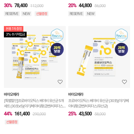
30%
78,400
20%
44,800
112,000
56,000
RESERVE
NEW
선물증정
RESERVE
NEW
본품 1개 증정
상
3% 추가적립금
품
상
세
정
보
보
바이오메라
바이오메라
기
[특별할인]프로바이오틱스 베이비 유산균 5개
프로바이오틱스 베이비 유산균 (30포)(아기/베
세트 (30포x5)(아기/베이비/황금변/비피더스/
이비/황금변/비피더스/유산균)
유산균)
44%
161,400
25%
43,500
290,000
58,000
선물증정