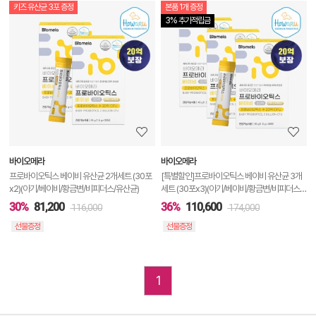
키즈 유산균 3포 증정
본품 1개 증정
상
3% 추가적립금
품
상
세
정
보
보
바이오메라
바이오메라
기
프로바이오틱스 베이비 유산균 2개세트 (30포
[특별할인]프로바이오틱스 베이비 유산균 3개
x2)(아기/베이비/황금변/비피더스/유산균)
세트 (30포x3)(아기/베이비/황금변/비피더스/
유산균)
30%
81,200
36%
110,600
116,000
174,000
선물증정
선물증정
1