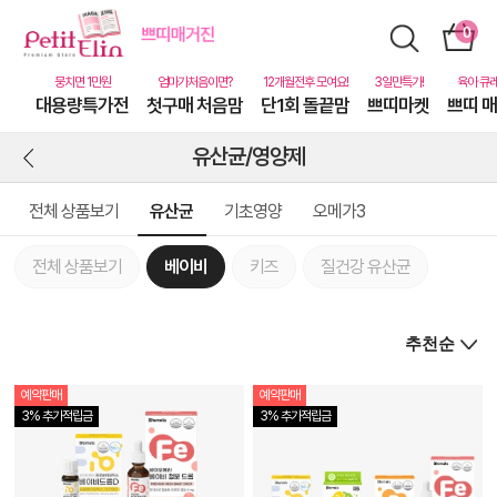
대용량특가전
첫구매 처음맘
단1회 돌끝맘
쁘띠마켓
쁘띠 
유산균/영양제
전체 상품보기
유산균
기초영양
오메가3
전체 상품보기
베이비
키즈
질건강 유산균
예약판매
예약판매
상
3% 추가적립금
3% 추가적립금
품
상