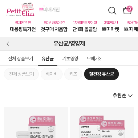
대용량특가전
첫구매 처음맘
단1회 돌끝맘
쁘띠마켓
쁘띠 
유산균/영양제
전체 상품보기
유산균
기초영양
오메가3
전체 상품보기
베이비
키즈
질건강 유산균
상
품
상