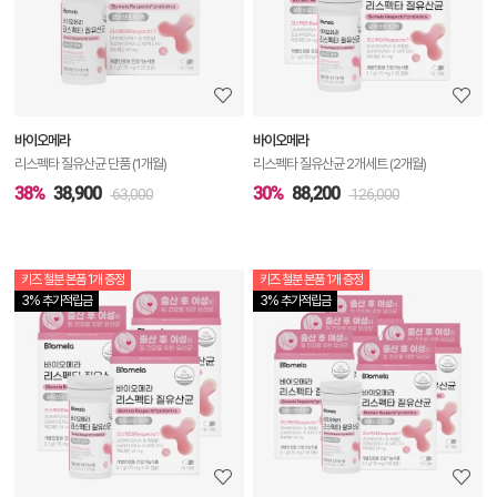
세
정
보
보
바이오메라
바이오메라
기
리스펙타 질유산균 단품 (1개월)
리스펙타 질유산균 2개세트 (2개월)
38%
38,900
30%
88,200
63,000
126,000
키즈 철분 본품 1개 증정
키즈 철분 본품 1개 증정
상
3% 추가적립금
3% 추가적립금
품
상
세
정
보