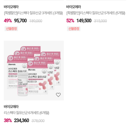
보
바이오메라
바이오메라
기
[특별할인]리스펙타 질유산균 3개세트 (3개월)
[특별할인]리스펙타 질유산균 5개세트 (5개월)
49%
95,700
52%
149,500
189,000
315,000
선물증정
선물증정
상
품
상
세
정
보
보
바이오메라
기
리스펙타 질유산균 6개세트 (6개월)
38%
234,360
378,000