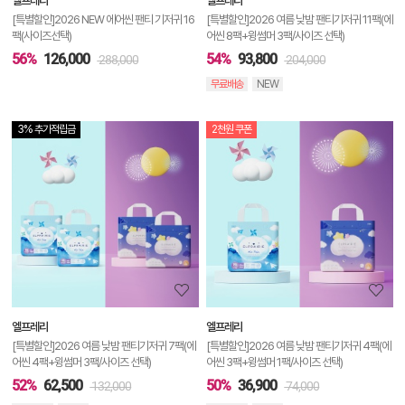
엘프레리
엘프레리
기
[특별할인]2026 NEW 에어씬 팬티 기저귀 16
[특별할인]2026 여름 낮밤 팬티기저귀 11팩(에
팩(사이즈선택)
어씬 8팩+윙썸머 3팩/사이즈 선택)
56%
126,000
54%
93,800
288,000
204,000
무료배송
NEW
3% 추가적립금
2천원 쿠폰
상
품
상
세
정
보
보
엘프레리
엘프레리
기
[특별할인]2026 여름 낮밤 팬티기저귀 7팩(에
[특별할인]2026 여름 낮밤 팬티기저귀 4팩(에
어씬 4팩+윙썸머 3팩/사이즈 선택)
어씬 3팩+윙썸머 1팩/사이즈 선택)
52%
62,500
50%
36,900
132,000
74,000