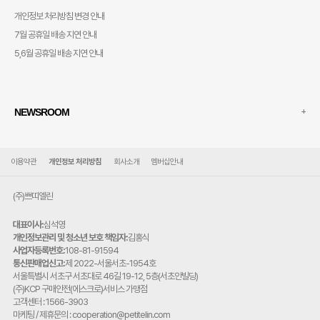
개인정보 처리방침 변경 안내
7월 공휴일 배송 지연 안내
5,6월 공휴일 배송 지연 안내
+
NEWSROOM
이용약관
개인정보 처리방침
회사소개
멤버십안내
(주)쁘띠엘린
대표이사:
심석영
개인정보관리 및 청소년 보호 책임자:
김홍식
사업자등록번호:
108-81-91594
통신판매업신고:
제 2022-서울서초-1954호
주
서울특별시 서초구 서초대로 46길 19-12, 5층(서초안빌딩)
소:
(주)KCP 구매안전(에스크로)서비스 가맹점
고객센터 : 1566-3903
마케팅 / 제휴문의 : cooperation@petitelin.com