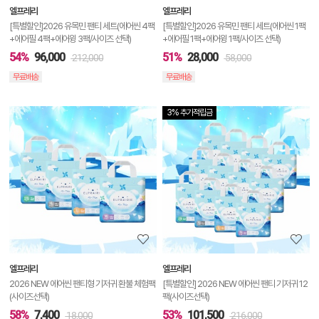
엘프레리
엘프레리
기
[특별할인]2026 유목민 팬티 세트(에어씬 4팩
[특별할인]2026 유목민 팬티 세트(에어씬 1팩
+에어필 4팩+에어윙 3팩/사이즈 선택)
+에어필 1팩+에어윙 1팩/사이즈 선택)
54%
96,000
51%
28,000
212,000
58,000
무료배송
무료배송
3% 추가적립금
상
품
상
세
정
보
보
엘프레리
엘프레리
기
2026 NEW 에어씬 팬티형 기저귀 환불 체험팩
[특별할인] 2026 NEW 에어씬 팬티 기저귀 12
(사이즈선택)
팩(사이즈선택)
58%
7,400
53%
101,500
18,000
216,000