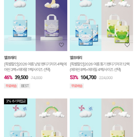
품
상
세
정
보
보
엘프레리
엘프레리
기
[특별할인]2026 여름 낮밤 팬티기저귀 4팩(에
[특별할인]2026 여름 통기 팬티기저귀 12팩
어씬 3팩+에어윙 1팩/사이즈 선택)
(에어씬 8팩+에어필 4팩/사이즈 선택)
46%
39,500
53%
104,700
74,000
224,000
무료배송
BEST
무료배송
3% 추가적립금
상
품
상
세