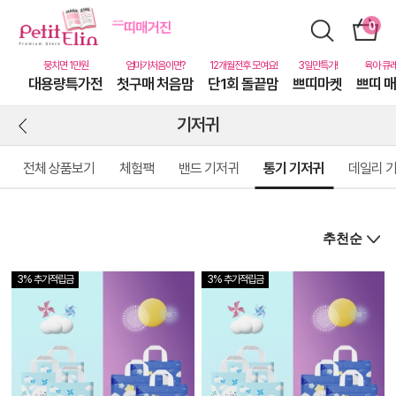
대용량특가전
첫구매 처음맘
단1회 돌끝맘
쁘띠마켓
쁘띠 
기저귀
전체 상품보기
체험팩
밴드 기저귀
통기 기저귀
데일리 
3% 추가적립금
3% 추가적립금
상
품
상
세