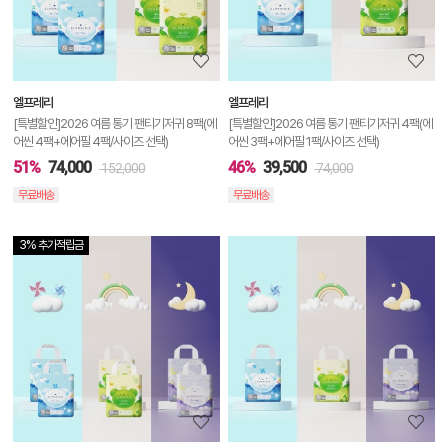
정
보
보
엘프레리
엘프레리
기
[특별할인]2026 여름 통기 팬티기저귀 8팩(에
[특별할인]2026 여름 통기 팬티기저귀 4팩(에
어씬 4팩+에어필 4팩/사이즈 선택)
어씬 3팩+에어필 1팩/사이즈 선택)
51%
74,000
46%
39,500
152,000
74,000
무료배송
무료배송
3% 추가적립금
상
품
상
세
정
보
보