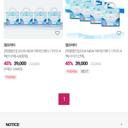
상
세
정
보
보
엘프레리
엘프레리
기
[특별할인] 2026 NEW 에어씬 팬티 기저귀 4
[특별할인]2026 NEW 에어씬 팬티 기저귀 4
팩(112매)-M(중형)
팩(사이즈선택)
45%
39,000
45%
39,000
72,000
72,000
(1매당 348원)
무료배송
BEST
무료배송
1
+
NOTICE