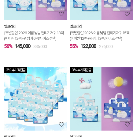
정
보
보
엘프레리
엘프레리
기
[특별할인]2026 여름 낮밤 팬티기저귀 18팩
[특별할인]2026 여름 낮밤 팬티기저귀 15팩
(에어씬 12팩+윙썸머 6팩/사이즈 선택)
(에어씬 12팩+윙썸머 3팩/사이즈 선택)
56%
145,000
55%
122,000
336,000
276,000
3% 추가적립금
3% 추가적립금
상
품
상
세
정
보
보