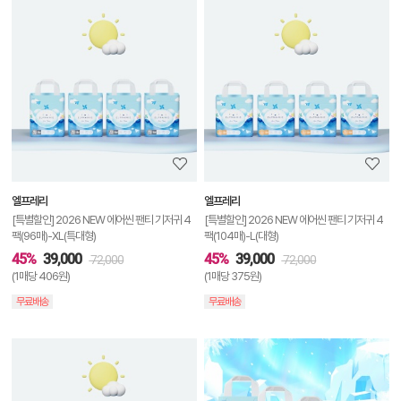
상
품
상
세
정
보
보
엘프레리
엘프레리
기
[특별할인] 2026 NEW 에어씬 팬티 기저귀 4
[특별할인] 2026 NEW 에어씬 팬티 기저귀 4
팩(96매)-XL(특대형)
팩(104매)-L(대형)
45%
39,000
45%
39,000
72,000
72,000
(1매당 406원)
(1매당 375원)
무료배송
무료배송
상
품