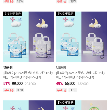
무료배송
NEW
무료배송
NEW
3% 추가적립금
3% 추가적립금
상
품
상
세
정
보
보
엘프레리
엘프레리
기
[특별할인]2026 여름 낮밤 팬티기저귀 11팩(에
[특별할인]2026 여름 낮밤 팬티기저귀 7팩(에
어씬 8팩+에어윙 3팩/사이즈 선택)
어씬 4팩+에어윙 3팩/사이즈 선택)
51%
99,000
49%
66,500
204,000
132,000
무료배송
BEST
무료배송
BEST
3% 추가적립금
상