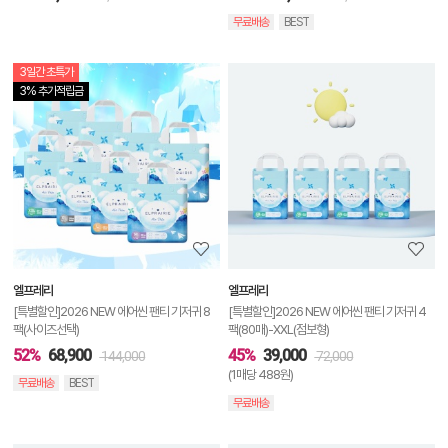
무료배송
BEST
3일간 초특가
상
3% 추가적립금
품
상
세
정
보
보
엘프레리
엘프레리
기
[특별할인]2026 NEW 에어씬 팬티 기저귀 8
[특별할인]2026 NEW 에어씬 팬티 기저귀 4
팩(사이즈선택)
팩(80매)-XXL(점보형)
52%
68,900
45%
39,000
144,000
72,000
(1매당 488원)
무료배송
BEST
무료배송