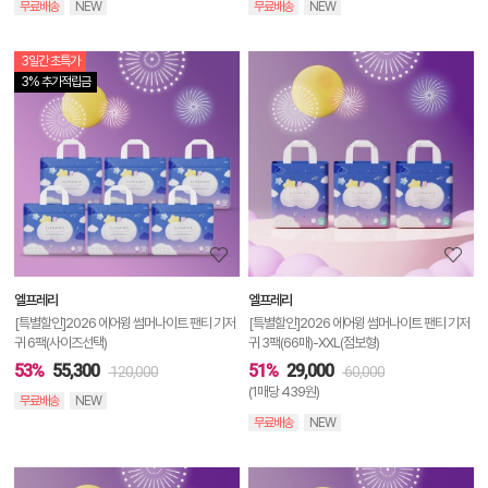
무료배송
NEW
무료배송
NEW
3일간 초특가
상
3% 추가적립금
품
상
세
정
보
보
엘프레리
엘프레리
기
[특별할인]2026 에어윙 썸머나이트 팬티 기저
[특별할인]2026 에어윙 썸머나이트 팬티 기저
귀 6팩(사이즈선택)
귀 3팩(66매)-XXL(점보형)
53%
55,300
51%
29,000
120,000
60,000
(1매당 439원)
무료배송
NEW
무료배송
NEW
상