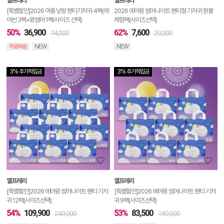
엘프레리
엘프레리
기
[특별할인]2026 여름 낮밤 팬티기저귀 4팩(에
2026 에어윙 썸머나이트 팬티형 기저귀 환불
어씬 3팩+윙썸머 1팩/사이즈 선택)
체험팩(사이즈선택)
50%
36,900
62%
7,600
74,000
20,000
무료배송
NEW
NEW
3% 추가적립금
3% 추가적립금
상
품
상
세
정
보
보
엘프레리
엘프레리
기
[특별할인]2026 에어윙 썸머나이트 팬티 기저
[특별할인]2026 에어윙 썸머나이트 팬티 기저
귀 12팩(사이즈선택)
귀 9팩(사이즈선택)
54%
109,900
53%
83,500
240,000
180,000