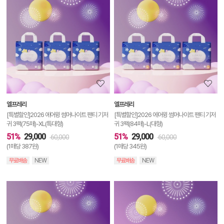
품
상
세
정
보
보
엘프레리
엘프레리
기
[특별할인]2026 에어윙 썸머나이트 팬티 기저
[특별할인]2026 에어윙 썸머나이트 팬티 기저
귀 3팩(75매)-XL(특대형)
귀 3팩(84매)-L(대형)
51%
29,000
51%
29,000
60,000
60,000
(1매당 387원)
(1매당 345원)
무료배송
NEW
무료배송
NEW
상
품
상