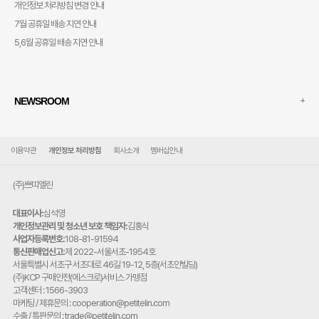
개인정보 처리방침 변경 안내
7월 공휴일 배송 지연 안내
5,6월 공휴일 배송 지연 안내
+
NEWSROOM
이용약관
개인정보 처리방침
회사소개
멤버십안내
(주)쁘띠엘린
대표이사:
심석영
개인정보관리 및 청소년 보호 책임자:
김홍식
사업자등록번호:
108-81-91594
통신판매업신고:
제 2022-서울서초-1954호
주
서울특별시 서초구 서초대로 46길 19-12, 5층(서초안빌딩)
소:
(주)KCP 구매안전(에스크로)서비스 가맹점
고객센터 : 1566-3903
마케팅 / 제휴문의 : cooperation@petitelin.com
수출 / 특판문의 : trade@petitelin.com