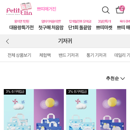
대용량특가전
첫구매 처음맘
단1회 돌끝맘
쁘띠마켓
쁘띠 
기저귀
전체 상품보기
체험팩
밴드 기저귀
통기 기저귀
데일리 
3% 추가적립금
3% 추가적립금
상
품
상
세