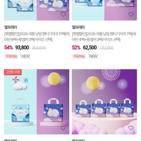
정
보
보
엘프레리
엘프레리
기
[특별할인]2026 여름 낮밤 팬티기저귀 11팩(에
[특별할인]2026 여름 낮밤 팬티기저귀 7팩(에
어씬 8팩+윙썸머 3팩/사이즈 선택)
어씬 4팩+윙썸머 3팩/사이즈 선택)
54%
93,800
52%
62,500
204,000
132,000
무료배송
NEW
무료배송
NEW
2천원 쿠폰
상
품
상
세
정
보
보