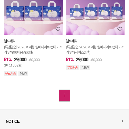
세
정
보
보
엘프레리
엘프레리
기
[특별할인]2026 에어윙 썸머나이트 팬티 기저
[특별할인]2026 에어윙 썸머나이트 팬티 기저
귀 3팩(96매)-M(중형)
귀 3팩(사이즈선택)
51%
29,000
51%
29,000
60,000
60,000
(1매당 302원)
무료배송
NEW
무료배송
NEW
1
+
NOTICE