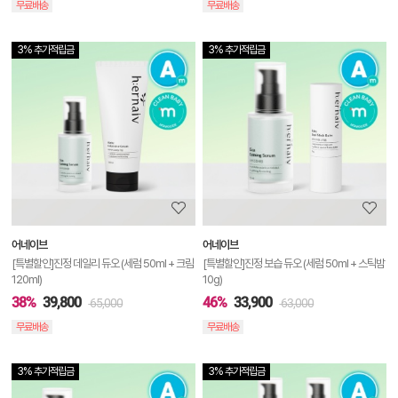
무료배송
무료배송
3% 추가적립금
3% 추가적립금
상
품
상
세
정
보
보
어네이브
어네이브
기
[특별할인]진정 데일리 듀오 (세럼 50ml + 크림
[특별할인]진정 보습 듀오 (세럼 50ml + 스틱밤
120ml)
10g)
38%
39,800
46%
33,900
65,000
63,000
무료배송
무료배송
3% 추가적립금
3% 추가적립금
상