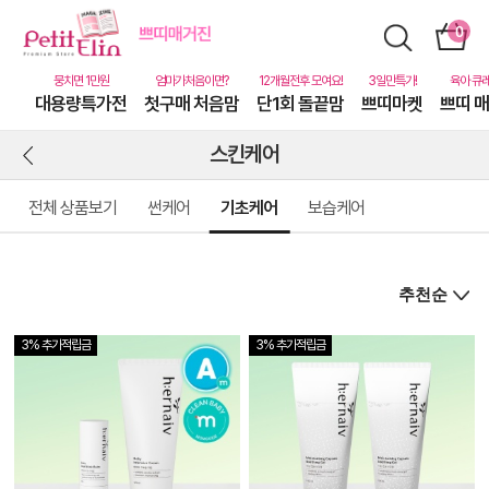
대용량특가전
첫구매 처음맘
단1회 돌끝맘
쁘띠마켓
쁘띠 
스킨케어
전체 상품보기
썬케어
기초케어
보습케어
3% 추가적립금
3% 추가적립금
상
품
상
세