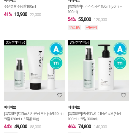
어네이브
어네이브
기
수분 캡슐 수딩젤 160ml
[특별할인]시카 진정세럼 150ml (50ml +
100ml)
41%
12,900
22,000
54%
55,000
120,000
무료배송
선물증정
3% 추가적립금
3% 추가적립금
상
품
상
세
정
보
보
어네이브
어네이브
기
[특별할인]트리플 시카 진정 루틴 (세럼 50ml +
[특별할인]진정 데일리 대용량 듀오 (세럼
크림 120ml + 스틱밤 10g)
100ml + 크림 300ml)
44%
49,000
46%
74,800
88,000
140,000