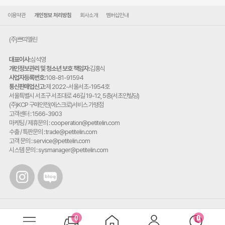
이용약관
개인정보 처리방침
회사소개
멤버십안내
(주)쁘띠엘린
대표이사:
심석영
개인정보관리 및 청소년 보호 책임자:
김홍식
사업자등록번호:
108-81-91594
통신판매업신고:
제 2022-서울서초-1954호
주
서울특별시 서초구 서초대로 46길 19-12, 5층(서초안빌딩)
소:
(주)KCP 구매안전(에스크로)서비스 가맹점
고객센터 : 1566-3903
마케팅 / 제휴문의 : cooperation@petitelin.com
수출 / 특판문의 : trade@petitelin.com
고객 문의 : service@petitelin.com
시스템 문의 : sysmanager@petitelin.com