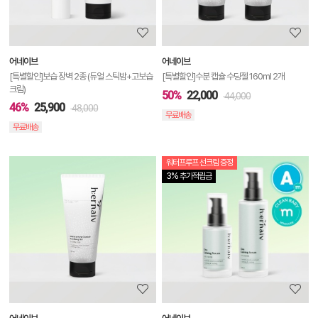
정
보
보
어네이브
어네이브
기
[특별할인]보습 장벽 2종 (듀얼 스틱밤+고보습
[특별할인]수분 캡슐 수딩젤 160ml 2개
크림)
50%
22,000
44,000
46%
25,900
48,000
무료배송
무료배송
워터프루프 선크림 증정
상
3% 추가적립금
품
상
세
정
보
보