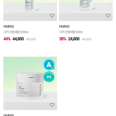
정
보
보
어네이브
어네이브
기
시카 진정세럼 100ml
시카 진정세럼 50ml
44%
44,800
38%
24,800
80,000
40,000
상
품
상
세
정
보
보
어네이브