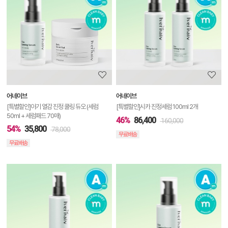
품
상
세
정
보
보
어네이브
어네이브
기
[특별할인]아기 열감 진정 쿨링 듀오 (세럼
[특별할인]시카 진정세럼 100ml 2개
50ml + 세럼패드 70매)
46%
86,400
160,000
54%
35,800
78,000
무료배송
무료배송
상
품
상
세