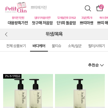
대용량특가전
첫구매 처음맘
단1회 돌끝맘
쁘띠마켓
쁘띠 
위생/목욕
전체 상품보기
바디케어
물티슈
소독/살균
필터/샤워기
3% 추가적립금
상
품
상
세