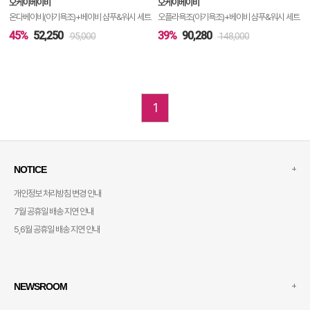
오케이베이비
오케이베이비
기
온다베이비(아기욕조)+베이비 샴푸&워시 세트
오플라욕조(아기욕조)+베이비 샴푸&워시 세트
45%
52,250
39%
90,280
95,000
148,000
1
+
NOTICE
개인정보 처리방침 변경 안내
7월 공휴일 배송 지연 안내
5,6월 공휴일 배송 지연 안내
+
NEWSROOM