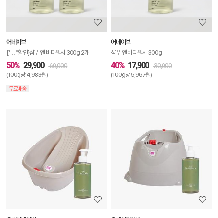
정
보
보
어네이브
어네이브
기
[특별할인]샴푸 앤 바디워시 300g 2개
샴푸 앤 바디워시 300g
50%
29,900
40%
17,900
60,000
30,000
(100g당 4,983원)
(100g당 5,967원)
무료배송
상
품
상
세
정
보
보