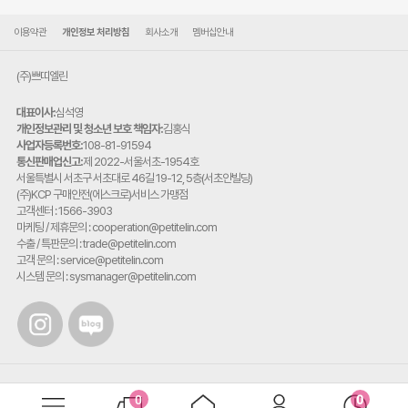
이용약관
개인정보 처리방침
회사소개
멤버십안내
(주)쁘띠엘린
대표이사:
심석영
개인정보관리 및 청소년 보호 책임자:
김홍식
사업자등록번호:
108-81-91594
통신판매업신고:
제 2022-서울서초-1954호
주
서울특별시 서초구 서초대로 46길 19-12, 5층(서초안빌딩)
소:
(주)KCP 구매안전(에스크로)서비스 가맹점
고객센터 : 1566-3903
마케팅 / 제휴문의 : cooperation@petitelin.com
수출 / 특판문의 : trade@petitelin.com
고객 문의 : service@petitelin.com
시스템 문의 : sysmanager@petitelin.com