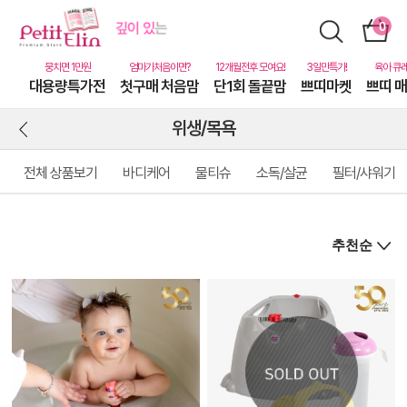
대용량특가전
첫구매 처음맘
단1회 돌끝맘
쁘띠마켓
쁘띠 
위생/목욕
전체 상품보기
바디케어
물티슈
소독/살균
필터/샤워기
상
품
상
세