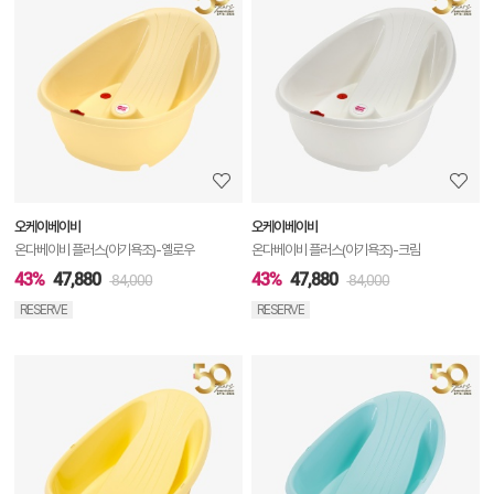
품
상
세
정
보
보
오케이베이비
오케이베이비
기
온다베이비 플러스(아기욕조)-옐로우
온다베이비 플러스(아기욕조)-크림
43%
47,880
43%
47,880
84,000
84,000
RESERVE
RESERVE
상
품
상
세