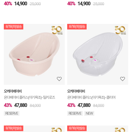
40%
14,900
40%
14,900
25,000
25,000
8/18(화)발송
8/18(화)발송
상
품
상
세
정
보
보
오케이베이비
오케이베이비
기
온다베이비 플러스(아기욕조)-밀키로즈
온다베이비 플러스(아기욕조)-클리어
43%
47,880
43%
47,880
84,000
84,000
RESERVE
RESERVE
NEW
8/18(화)발송
8/18(화)발송
상