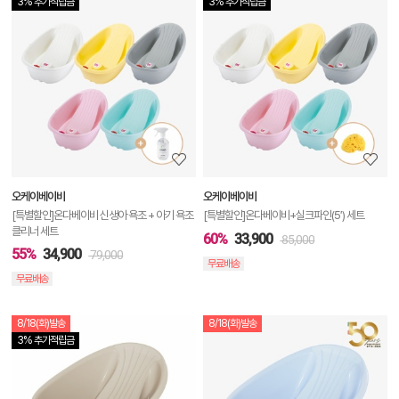
3% 추가적립금
3% 추가적립금
상
품
상
세
정
보
보
오케이베이비
오케이베이비
기
[특별할인]온다베이비 신생아 욕조 + 아기 욕조
[특별할인]온다베이비+실크파인(5′) 세트
클리너 세트
60%
33,900
85,000
55%
34,900
79,000
무료배송
무료배송
8/18(화)발송
8/18(화)발송
상
3% 추가적립금
품
상