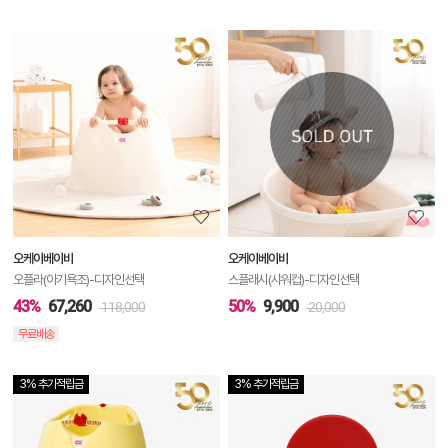
상
품
상
세
정
보
보
오케이베이비
오케이베이비
기
오플라(아기욕조)-디자인선택
스플래시(샤워컵)-디자인선택
43%
67,260
50%
9,900
118,000
20,000
무료배송
3% 추가적립금
3% 추가적립금
상
품