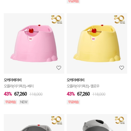
무료배송
상
품
상
세
정
보
보
오케이베이비
오케이베이비
기
오플라(아기욕조)-베리
오플라(아기욕조)-옐로우
43%
67,260
43%
67,260
118,000
118,000
무료배송
NEW
무료배송
상
품