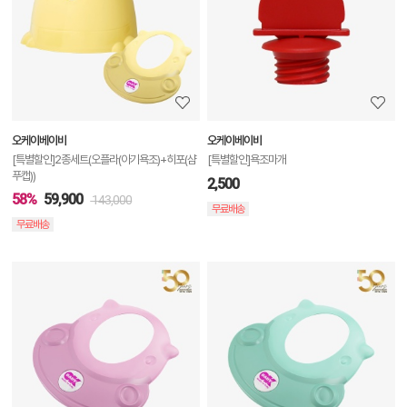
상
세
정
보
보
오케이베이비
오케이베이비
기
[특별할인]2종세트(오플라(아기욕조)+히포(샴
[특별할인]욕조마개
푸캡))
2,500
58%
59,900
143,000
무료배송
무료배송
상
품
상
세
정