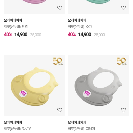
보
보
오케이베이비
오케이베이비
기
히포(샴푸캡)-베리
히포(샴푸캡)-소다
40%
14,900
40%
14,900
25,000
25,000
상
품
상
세
정
보
보
오케이베이비
오케이베이비
기
히포(샴푸캡)-옐로우
히포(샴푸캡)-그레이