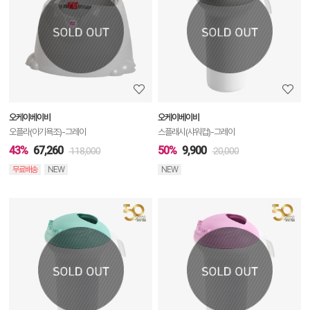
상
세
정
보
보
오케이베이비
오케이베이비
기
오플라(아기욕조)-그레이
스플래시(샤워컵)-그레이
43%
67,260
50%
9,900
118,000
20,000
무료배송
NEW
NEW
상
품
상
세
정