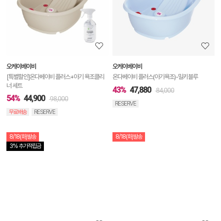
세
정
보
보
오케이베이비
오케이베이비
기
[특별할인]온다베이비 플러스+아기 욕조클리
온다베이비 플러스(아기욕조)-밀키블루
너 세트
43%
47,880
84,000
54%
44,900
98,000
RESERVE
무료배송
RESERVE
8/18(화)발송
8/18(화)발송
상
3% 추가적립금
품
상
세
정
보