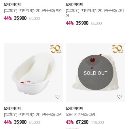
오케이베이비
오케이베이비
기
[특별할인]온다베이비(신생아 전용 욕조)-베리
[특별할인]온다베이비(신생아 전용 욕조)-그레
이
44%
35,900
65,000
44%
35,900
65,000
상
품
상
세
정
보
보
오케이베이비
오케이베이비
기
[특별할인]온다베이비(신생아 전용 욕조)-크림
오플라(아기욕조)-크림
44%
35,900
43%
67,260
65,000
118,000