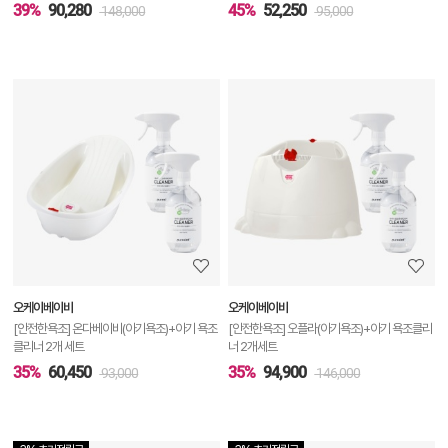
39%
90,280
45%
52,250
148,000
95,000
상
품
상
세
정
보
보
오케이베이비
오케이베이비
기
[안전한욕조] 온다베이비(아기욕조)+아기 욕조
[안전한욕조] 오플라(아기욕조)+아기 욕조클리
클리너 2개 세트
너 2개세트
35%
60,450
35%
94,900
93,000
146,000