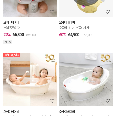
정
보
보
오케이베이비
오케이베이비
기
크랩 목욕의자
오플라+히포+스플래시 세트
22%
66,300
60%
64,900
85,000
163,000
NEW
8/18(화)발송
상
품
상
세
정
보
보
오케이베이비
오케이베이비
기