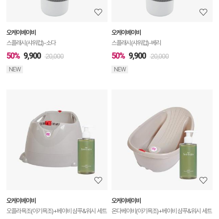
보
보
오케이베이비
오케이베이비
기
스플래시(샤워컵)-소다
스플래시(샤워컵)-베리
50%
9,900
50%
9,900
20,000
20,000
NEW
NEW
상
품
상
세
정
보
보
오케이베이비
오케이베이비
기
오플라욕조(아기욕조)+베이비 샴푸&워시 세트
온다베이비(아기욕조)+베이비 샴푸&워시 세트