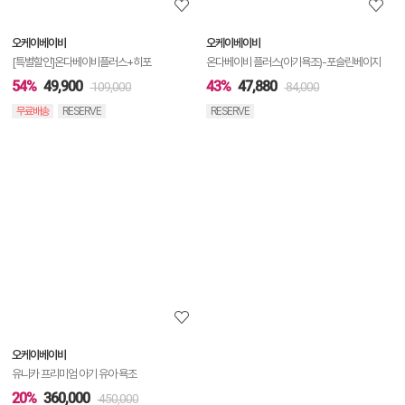
보
오케이베이비
오케이베이비
기
[특별할인]온다베이비플러스+히포
온다베이비 플러스(아기욕조)-포슬린베이지
54%
49,900
43%
47,880
109,000
84,000
무료배송
RESERVE
RESERVE
상
품
상
세
정
보
보
오케이베이비
기
유니카 프리미엄 아기 유아 욕조
20%
360,000
450,000