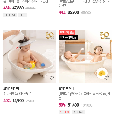
온다베이비 플러스(아기욕조)-디자인선택
[특별할인]온다베이비(신생아 전용 욕조)-디자
인선택
43%
47,880
84,000
44%
35,900
65,000
RESERVE
BEST
8/18(화)발송
상
3% 추가적립금
품
상
세
정
보
보
오케이베이비
오케이베이비
기
히포(샴푸캡)-디자인선택
[특별할인]온다베이비플러스+실크파인(5′) 세
트
40%
14,900
25,000
50%
51,400
104,000
무료배송
RESERVE