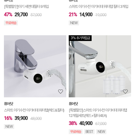
퓨어닷
퓨어닷
기
[특별할인]아기 세면대필터 9개입
스마트 아기수전 아기비데 워터탭 필터 3개입
47%
29,700
21%
14,900
57,000
19,000
무료배송
NEW
3% 추가적립금
상
품
상
세
정
보
보
퓨어닷
퓨어닷
기
스마트 아기수전 아기비데 워터탭(헤드&필터)
[특별할인]스마트 아기수전 아기비데 워터탭
12개월세트(헤드+필터4EA)
16%
39,900
48,000
38%
40,900
67,000
NEW
무료배송
BEST
NEW