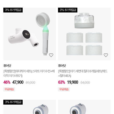
3% 추가적립금
3% 추가적립금
상
품
상
세
정
보
보
퓨어닷
퓨어닷
기
[특별할인]워터케어 세트(스마트 아기수전+베
[특별할인]아기 세면대 필터 6개월세트(헤드
이직 아기샤워기)
+필터4EA)
46%
47,900
63%
19,900
89,000
54,000
무료배송
무료배송
3% 추가적립금
상
품