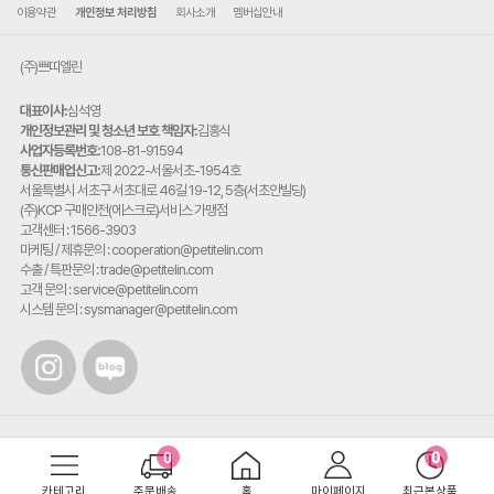
이용약관
개인정보 처리방침
회사소개
멤버십안내
(주)쁘띠엘린
대표이사:
심석영
개인정보관리 및 청소년 보호 책임자:
김홍식
사업자등록번호:
108-81-91594
통신판매업신고:
제 2022-서울서초-1954호
주
서울특별시 서초구 서초대로 46길 19-12, 5층(서초안빌딩)
소:
(주)KCP 구매안전(에스크로)서비스 가맹점
고객센터 : 1566-3903
마케팅 / 제휴문의 : cooperation@petitelin.com
수출 / 특판문의 : trade@petitelin.com
고객 문의 : service@petitelin.com
시스템 문의 : sysmanager@petitelin.com
카테고리
주문배송
홈
마이페이지
최근본상품