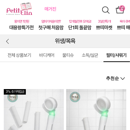
대용량특가전
첫구매 처음맘
단1회 돌끝맘
쁘띠마켓
쁘띠 
위생/목욕
전체 상품보기
바디케어
물티슈
소독/살균
필터/샤워기
3% 추가적립금
상
품
상
세