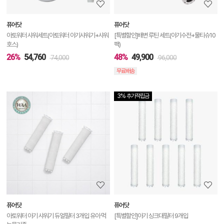
보
퓨어닷
퓨어닷
기
아토워터 샤워세트(아토워터 아기샤워기+샤워
[특별할인]배변 루틴 세트(아기수전+물티슈10
호스)
팩)
26%
54,760
48%
49,900
74,000
96,000
무료배송
3% 추가적립금
상
품
상
세
정
보
보
퓨어닷
퓨어닷
기
아토워터 아기 샤워기 듀얼필터 3개입 유아 먹
[특별할인]아기 싱크대필터 9개입