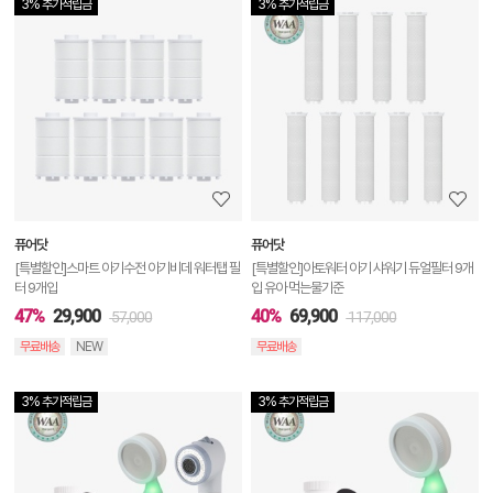
3% 추가적립금
3% 추가적립금
상
품
상
세
정
보
보
퓨어닷
퓨어닷
기
[특별할인]스마트 아기수전 아기비데 워터탭 필
[특별할인]아토워터 아기 샤워기 듀얼필터 9개
터 9개입
입 유아 먹는물기준
47%
29,900
40%
69,900
57,000
117,000
무료배송
NEW
무료배송
3% 추가적립금
3% 추가적립금
상
품
상