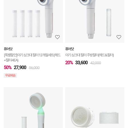
상
세
정
보
보
퓨어닷
퓨어닷
기
[특별할인]아기 싱크대 필터 12개월세트(헤드
아기 싱크대 필터 주방필터(헤드&필터)
+필터4EA)
20%
33,600
42,000
50%
27,900
56,000
무료배송
상
품
상
세