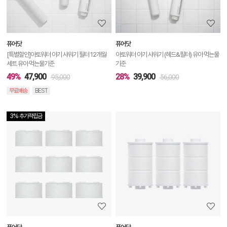
정
보
보
퓨어닷
퓨어닷
기
[특별할인]아토워터 아기 샤워기 필터 12개월
아토워터 아기 샤워기 (헤드&필터) 유아 먹는물
세트 유아 먹는물기준
기준
49%
47,900
28%
39,900
95,000
56,000
무료배송
BEST
3% 추가적립금
상
품
상
세
정
보
보