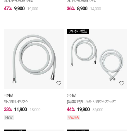
아기 세면대필터 3개입
아기 싱크대필터 3개입
47%
9,900
36%
8,900
19,000
14,000
3% 추가적립금
상
품
상
세
정
보
보
퓨어닷
퓨어닷
기
제로워터 샤워호스
[특별할인]제로워터 샤워호스 2개세트
33%
11,900
44%
19,900
18,000
36,000
NEW
무료배송