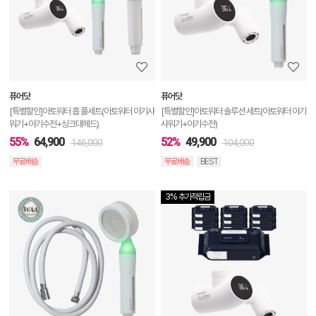
세
정
보
보
퓨어닷
퓨어닷
기
[특별할인]아토워터 홈 풀세트(아토워터 아기샤
[특별할인]아토워터 솔루션 세트(아토워터 아기
워기+아기수전+싱크대헤드)
샤워기+아기수전)
55%
64,900
52%
49,900
146,000
104,000
무료배송
무료배송
BEST
3% 추가적립금
상
품
상
세
정
보