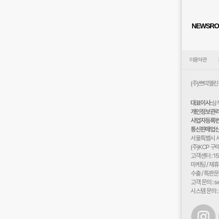
NEWSR
이용약관
(주)쁘띠엘린
대표이사:
심
개인정보관리 
사업자등록번
통신판매업신
주
서울특별시 서
소:
(주)KCP 
고객센터 : 1
마케팅 / 제휴문
수출 / 특판문의 
고객 문의 : se
시스템 문의 : 