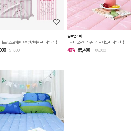
보
보
기
밀로앤개비
머프렌즈 로하쿨 여름 인견이불 - 디자인선택
그린티 모달 아기 슈퍼싱글 패드-디자인선택
000
40%
65,400
51,000
109,000
상
품
상
세
정
보
보