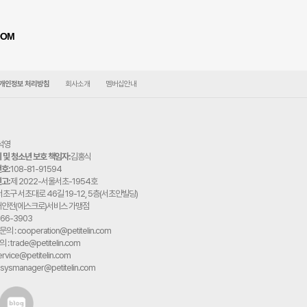
OOM
개인정보 처리방침
회사소개
멤버십안내
석영
및 청소년 보호 책임자:
김홍식
호:
108-81-91594
고:
제 2022-서울서초-1954호
초구 서초대로 46길 19-12, 5층(서초안빌딩)
구매안전(에스크로)서비스 가맹점
566-3903
의 : cooperation@petitelin.com
: trade@petitelin.com
rvice@petitelin.com
sysmanager@petitelin.com