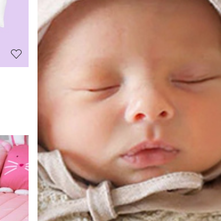
정
보
보
기
상
품
상
세
정