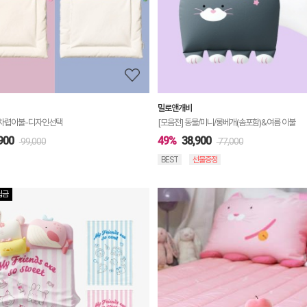
정
보
보
기
밀로앤개비
 차렵이불-디자인선택
[모음전] 동물/미니/롱베개(솜포함)&여름 이불
900
49%
38,900
99,000
77,000
BEST
선물증정
립금
상
품
상
세
정