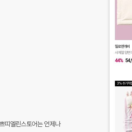
밀로앤개비
사계절 양면
44%
54,
3% 추가적