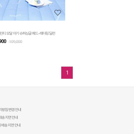
기
린티 모달 아기 슈퍼싱글 패드-레터링 딜런
900
109,000
1
리방침 변경 안내
배송 지연 안내
일 배송 지연 안내