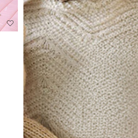
보
보
기