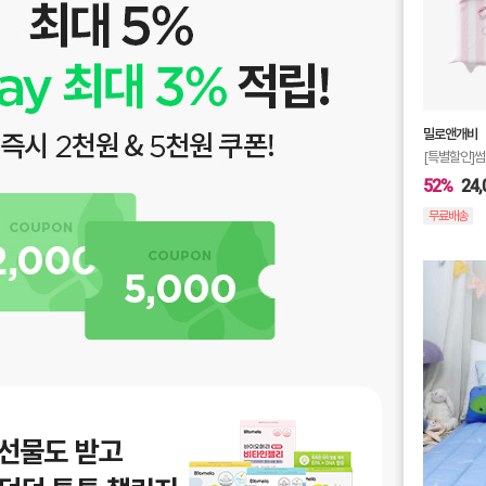
밀로앤개비
[특별할인]썸
52%
24,
무료배송