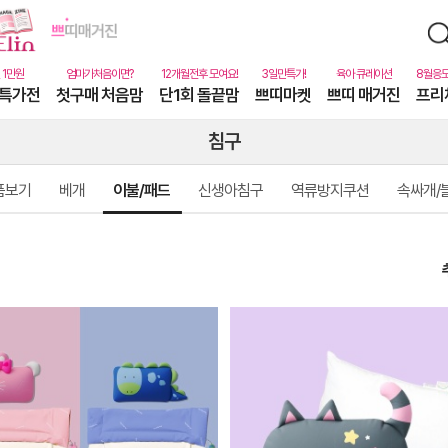
특가전
첫구매 처음맘
단1회 돌끝맘
쁘띠마켓
쁘띠 매거진
프리
침구
품보기
베개
이불/패드
신생아침구
역류방지쿠션
속싸개/
상
품
상
세