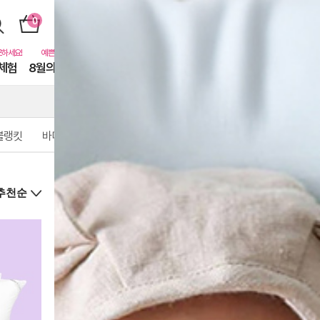
체험
8월의 동물친구들
퓨어닷비하인드
카톡친구
EVENT
블랭킷
바디필로우
상
품
상
세