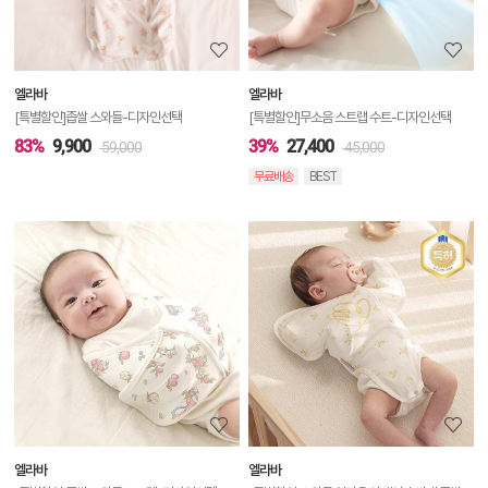
정
보
보
엘라바
엘라바
기
[특별할인]좁쌀 스와들-디자인선택
[특별할인]무소음 스트랩 수트-디자인선택
83%
9,900
39%
27,400
59,000
45,000
무료배송
BEST
상
품
상
세
정
보
보
엘라바
엘라바
기