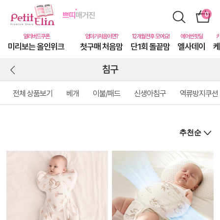
미리보는 올인위크
첫구매 처음맘
단1회 돌끝맘
엘사데이
케
침구
전체 상품보기
베개
이불/패드
신생아침구
역류방지쿠션
상
품
상
세