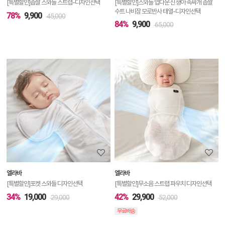
[특별할인]좁쌀 스와들 스트랩-디자인선택
[특별할인]스와들 업다운 신생아 속싸개 좁쌀
수트 나비잠 모로반사 태열-디자인선택
78%
9,900
45,000
84%
9,900
65,000
상
품
상
세
정
보
보
엘라바
엘라바
기
[특별할인]포켓 스와들 디자인선택
[특별할인]무소음 스트랩 파우치 디자인선택
34%
19,000
42%
29,900
29,000
52,000
무료배송