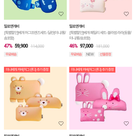
정
보
보
밀로앤개비
밀로앤개비
기
[특별할인]베개 허그프렌즈세트-딜런(미니/롱/
[특별할인]베개 패밀리 세트-블라썸 라라(동물/
솜포함)
미니/롱/솜포함)
47%
59,900
46%
97,000
114,000
181,000
무료배송
무료배송
NEW
선물증정
미니베개 커버(허그 샌디) 추가 증정
미니베개 커버(허그 샌디) 추가 증정
상
품
상
세
정
보
보