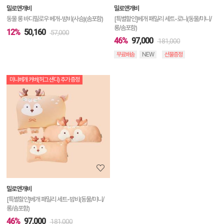
밀로앤개비
밀로앤개비
기
동물 롱 바디필로우 베개-밤비(사슴)(솜포함)
[특별할인]베개 패밀리 세트-로니(동물/미니/
롱/솜포함)
12%
50,160
57,000
46%
97,000
181,000
무료배송
NEW
선물증정
미니베개 커버(허그 샌디) 추가 증정
상
품
상
세
정
보
보
밀로앤개비
기
[특별할인]베개 패밀리 세트-밤비(동물/미니/
롱/솜포함)
46%
97,000
181,000