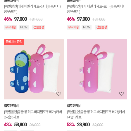
밀로앤개비
밀로앤개비
기
[특별할인]베개 패밀리 세트-샌디(동물/미니/
[특별할인]베개 패밀리 세트-로라(동물/미니/
롱/솜포함)
롱/솜포함)
46%
97,000
46%
97,000
181,000
181,000
무료배송
NEW
선물증정
무료배송
NEW
선물증정
롱베개솜 증정
상
품
상
세
정
보
보
밀로앤개비
밀로앤개비
기
[특별할인]동물 롱 허그 바디필로우 베개(커버
[특별할인]동물 롱 허그 바디필로우 베개(커버
2+솜1)세트
1+솜1)세트
43%
53,800
53%
28,900
96,000
62,000