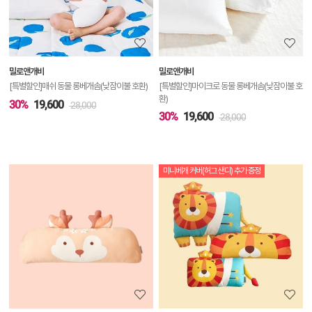
정
보
보
밀로앤개비
밀로앤개비
기
[특별할인]매쉬 동물 롱베개솜(낮잠이불 호환)
[특별할인]마이크로 동물 롱베개솜(낮잠이불 호
환)
30%
19,600
28,000
30%
19,600
28,000
미니베개 커버(허그 샌디) 추가 증정
상
품
상
세
정
보
보