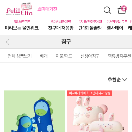
미리보는 올인위크
첫구매 처음맘
단1회 돌끝맘
엘사데이
케
침구
전체 상품보기
베개
이불/패드
신생아침구
역류방지쿠션
미니베개 커버(허그 샌디) 추가 증정
상
품
상
세