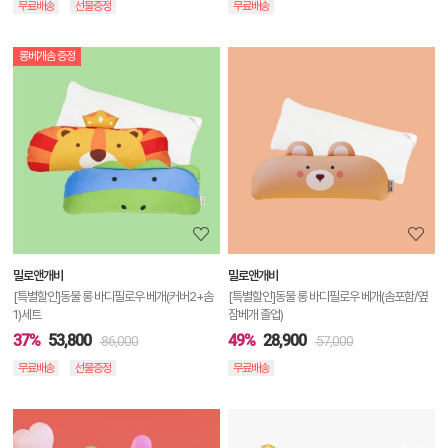
무료배송
선물증정
무료배송
롱베개솜 증정
상
품
상
세
정
보
보
밀로앤개비
밀로앤개비
기
[특별할인]동물 롱 바디필로우 베개(커버2+솜
[특별할인]동물 롱 바디필로우 베개(솜포함/옆
1)세트
잠베개 졸업)
37%
53,800
49%
28,900
86,000
57,000
무료배송
선물증정
무료배송
상