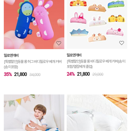
품
상
세
정
보
보
밀로앤개비
밀로앤개비
기
[특별할인]동물 롱 바디필로우 베개 커버(솜 미
[특별할인]동물 롱 허그 바디필로우 베개 커버
포함/옆잠베개 졸업)
(솜 미포함)
24%
21,800
35%
21,800
29,000
34,000
상
품
상
세