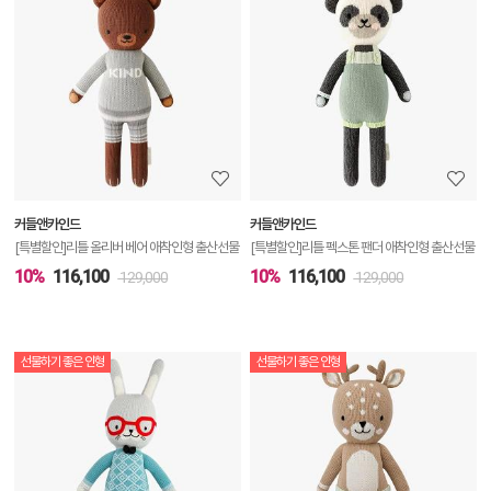
품
상
세
정
보
보
커들앤카인드
커들앤카인드
기
[특별할인]리틀 올리버 베어 애착인형 출산선물
[특별할인]리틀 펙스톤 팬더 애착인형 출산선물
10%
116,100
10%
116,100
129,000
129,000
선물하기 좋은 인형
선물하기 좋은 인형
상
품
상
세