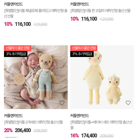
커들앤카인드
커들앤카인드
기
[특별할인]리틀 페넬로페 플라밍고 애착인형 출
[특별할인]리틀 퀸 코알라 애착인형 출산선물
산선물
10%
116,100
129,000
10%
116,100
129,000
선물하기 좋은 인형
선물하기 좋은 인형
상
3% 추가적립금
3% 추가적립금
품
상
세
정
보
보
커들앤카인드
커들앤카인드
기
[특별할인]리틀 2개세트 애착인형 출산선물
[특별할인]리틀+베이비 세트 애착인형 출산선
물
20%
206,400
258,000
16%
174,400
208,000