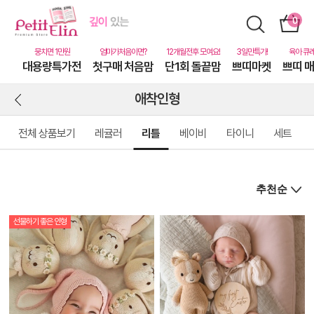
대용량특가전
첫구매 처음맘
단1회 돌끝맘
쁘띠마켓
쁘띠 
애착인형
전체 상품보기
레귤러
리틀
베이비
타이니
세트
선물하기 좋은 인형
상
품
상
세