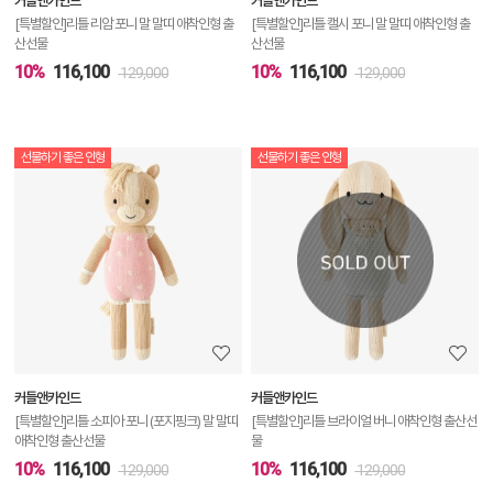
커들앤카인드
커들앤카인드
기
[특별할인]리틀 리암 포니 말 말띠 애착인형 출
[특별할인]리틀 캘시 포니 말 말띠 애착인형 출
산선물
산선물
10%
116,100
10%
116,100
129,000
129,000
선물하기 좋은 인형
선물하기 좋은 인형
상
품
상
세
정
보
보
커들앤카인드
커들앤카인드
기
[특별할인]리틀 소피아 포니 (포지핑크) 말 말띠
[특별할인]리틀 브라이얼 버니 애착인형 출산선
애착인형 출산선물
물
10%
116,100
10%
116,100
129,000
129,000