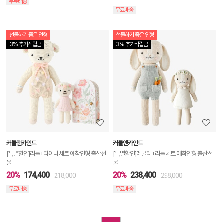
무료배송
무료배송
선물하기 좋은 인형
선물하기 좋은 인형
상
3% 추가적립금
3% 추가적립금
품
상
세
정
보
보
커들앤카인드
커들앤카인드
기
[특별할인]리틀+타이니 세트 애착인형 출산선
[특별할인]레귤러+리틀 세트 애착인형 출산선
물
물
20%
174,400
20%
238,400
218,000
298,000
무료배송
무료배송