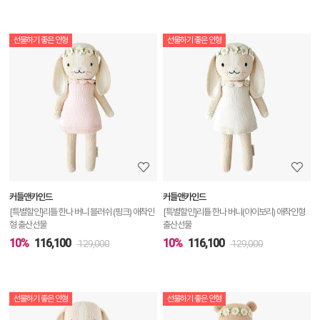
선물하기 좋은 인형
선물하기 좋은 인형
상
품
상
세
정
보
보
커들앤카인드
커들앤카인드
기
[특별할인]리틀 한나 버니 블러쉬 (핑크) 애착인
[특별할인]리틀 한나 버니(아이보리) 애착인형
형 출산선물
출산선물
10%
116,100
10%
116,100
129,000
129,000
선물하기 좋은 인형
선물하기 좋은 인형
상