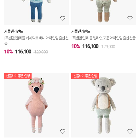
정
보
보
커들앤카인드
커들앤카인드
기
[특별할인]리틀 베네딕트 버니 애착인형 출산선
[특별할인]리틀 엘리엇 포운 애착인형 출산선물
물
10%
116,100
129,000
10%
116,100
129,000
선물하기 좋은 인형
선물하기 좋은 인형
상
품
상
세
정
보
보