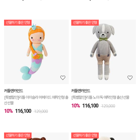
선물하기 좋은 인형
선물하기 좋은 인형
상
품
상
세
정
보
보
커들앤카인드
커들앤카인드
기
[특별할인]리틀 아이슬라 머메이드 애착인형 출
[특별할인]리틀 노아 독 애착인형 출산선물
산선물
10%
116,100
129,000
10%
116,100
129,000
선물하기 좋은 인형
선물하기 좋은 인형
상