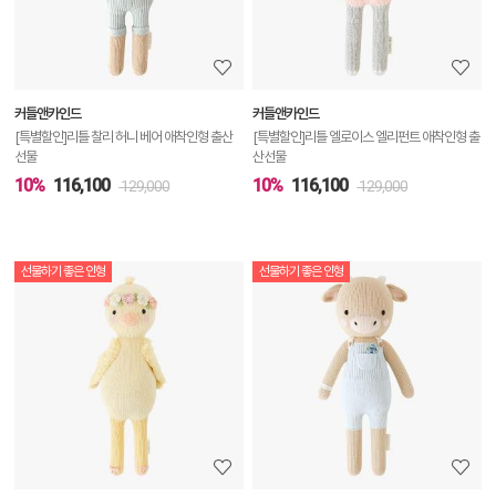
정
보
보
커들앤카인드
커들앤카인드
기
[특별할인]리틀 찰리 허니 베어 애착인형 출산
[특별할인]리틀 엘로이스 엘리펀트 애착인형 출
선물
산선물
10%
116,100
10%
116,100
129,000
129,000
선물하기 좋은 인형
선물하기 좋은 인형
상
품
상
세
정
보
보