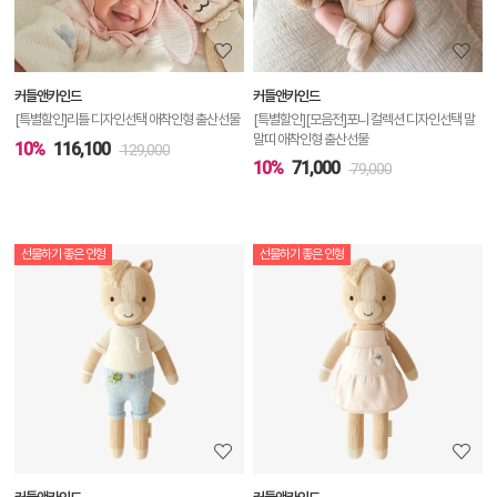
정
보
보
커들앤카인드
커들앤카인드
기
[특별할인]리틀 디자인선택 애착인형 출산선물
[특별할인][모음전]포니 컬렉션 디자인선택 말
말띠 애착인형 출산선물
10%
116,100
129,000
10%
71,000
79,000
선물하기 좋은 인형
선물하기 좋은 인형
상
품
상
세
정
보
보