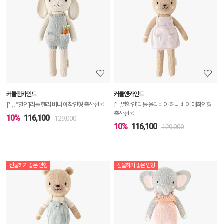
품
상
세
정
보
보
커들앤카인드
커들앤카인드
기
[특별할인]리틀 헨리 버니 애착인형 출산선물
[특별할인]리틀 올리비아 허니 베어 애착인형
출산선물
10%
116,100
129,000
10%
116,100
129,000
선물하기 좋은 인형
선물하기 좋은 인형
상
품
상
세