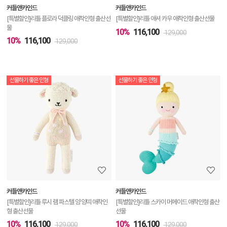
커들앤카인드
커들앤카인드
기
[특별할인]리틀 플로라 덕클링 애착인형 출산선
[특별할인]리틀 애셔 카우 애착인형 출산선물
물
10%
116,100
129,000
10%
116,100
129,000
선물하기 좋은 인형
선물하기 좋은 인형
상
품
상
세
정
보
보
커들앤카인드
커들앤카인드
기
[특별할인]리틀 루시 램 파스텔 양 양띠 애착인
[특별할인]리틀 스카이 머메이드 애착인형 출산
형 출산선물
선물
10%
116,100
10%
116,100
129,000
129,000