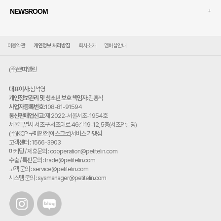
+
NEWSROOM
이용약관
개인정보 처리방침
회사소개
멤버십안내
(주)쁘띠엘린
대표이사:
심석영
개인정보관리 및 청소년 보호 책임자:
김홍식
사업자등록번호:
108-81-91594
통신판매업신고:
제 2022-서울서초-1954호
주
서울특별시 서초구 서초대로 46길 19-12, 5층(서초안빌딩)
소:
(주)KCP 구매안전(에스크로)서비스 가맹점
고객센터 : 1566-3903
마케팅 / 제휴문의 : cooperation@petitelin.com
수출 / 특판문의 : trade@petitelin.com
고객 문의 : service@petitelin.com
시스템 문의 : sysmanager@petitelin.com