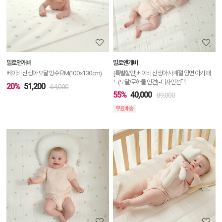
세
정
보
보
밀로앤개비
밀로앤개비
기
베이비 신생아 모달 방수요M(100x130cm)
[특별할인]베이비 신생아 사계절 양면 아기 패
드(모달/로하쿨 인견)-디자인선택
20%
51,200
64,000
55%
40,000
89,000
무료배송
상
품
상
세
정
보