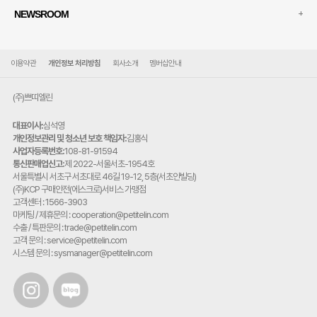
+
NEWSROOM
이용약관
개인정보 처리방침
회사소개
멤버십안내
(주)쁘띠엘린
대표이사:
심석영
개인정보관리 및 청소년 보호 책임자:
김홍식
사업자등록번호:
108-81-91594
통신판매업신고:
제 2022-서울서초-1954호
주
서울특별시 서초구 서초대로 46길 19-12, 5층(서초안빌딩)
소:
(주)KCP 구매안전(에스크로)서비스 가맹점
고객센터 : 1566-3903
마케팅 / 제휴문의 : cooperation@petitelin.com
수출 / 특판문의 : trade@petitelin.com
고객 문의 : service@petitelin.com
시스템 문의 : sysmanager@petitelin.com