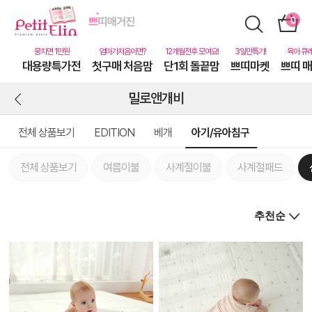
대용량특가전
첫구매 처음맘
단1회 돌끝맘
쁘띠마켓
쁘띠 
밀로앤개비
전체 상품보기
EDITION
베개
아기/유아침구
전체 상품보기
여름이불
사계절이불
사계절패드
상
품
상