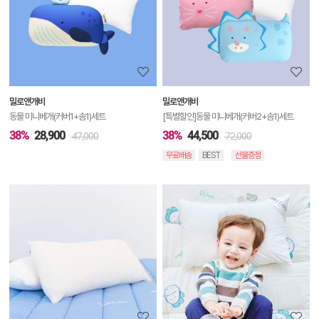
세
정
보
보
밀로앤개비
밀로앤개비
기
동물 미니베개(커버1+솜1)세트
[특별할인]동물 미니베개(커버2+솜1)세트
38%
28,900
38%
44,500
47,000
72,000
무료배송
BEST
선물증정
상
품
상
세
정
보