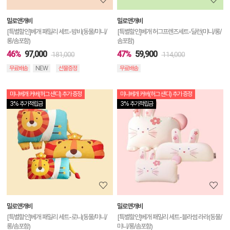
보
밀로앤개비
밀로앤개비
기
[특별할인]베개 패밀리 세트-밤비(동물/미니/
[특별할인]베개 허그프렌즈세트-딜런(미니/롱/
롱/솜포함)
솜포함)
46%
97,000
47%
59,900
181,000
114,000
무료배송
NEW
선물증정
무료배송
미니베개 커버(허그 샌디) 추가 증정
미니베개 커버(허그 샌디) 추가 증정
상
3% 추가적립금
3% 추가적립금
품
상
세
정
보
보
밀로앤개비
밀로앤개비
기
[특별할인]베개 패밀리 세트-로니(동물/미니/
[특별할인]베개 패밀리 세트-블라썸 라라(동물/
롱/솜포함)
미니/롱/솜포함)