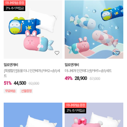
미니베개솜 증정
상
3% 추가적립금
품
상
세
정
보
보
밀로앤개비
밀로앤개비
기
[특별할인]동물 미니 인견베개 (커버2+솜1)세
미니베개 인견에디션(커버1+솜1)세트
트
49%
28,900
57,000
51%
44,500
92,000
무료배송
선물증정
미니베개솜 증정
상
3% 추가적립금
품
상