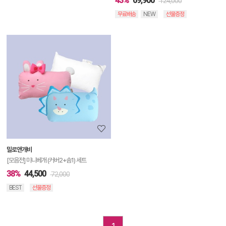
43%
69,900
124,000
무료배송
NEW
선물증정
상
품
상
세
정
보
보
밀로앤개비
기
[모음전] 미니베개 (커버2+솜1) 세트
38%
44,500
72,000
BEST
선물증정