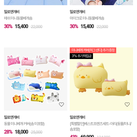
보
밀로앤개비
밀로앤개비
기
매쉬 미니동물베개솜
마이크로 미니동물베개솜
30%
15,400
30%
15,400
22,000
22,000
미니베개 커버(허그 샌디) 추가 증정
상
3% 추가적립금
품
상
세
정
보
보
밀로앤개비
밀로앤개비
기
동물 미니베개 커버(솜 미포함)
[특별할인]베스트프렌즈세트-아리(동물/미니/
솜포함)
28%
18,000
25,000