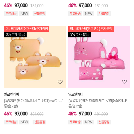
46%
97,000
46%
97,000
181,000
181,000
무료배송
NEW
선물증정
무료배송
NEW
선물증정
미니베개 커버(허그 샌디) 추가 증정
미니베개 커버(허그 샌디) 추가 증정
상
3% 추가적립금
3% 추가적립금
품
상
세
정
보
보
밀로앤개비
밀로앤개비
기
[특별할인]베개 패밀리 세트-샌디(동물/미니/
[특별할인]베개 패밀리 세트-로라(동물/미니/
롱/솜포함)
롱/솜포함)
46%
97,000
46%
97,000
181,000
181,000
무료배송
NEW
선물증정
무료배송
NEW
선물증정