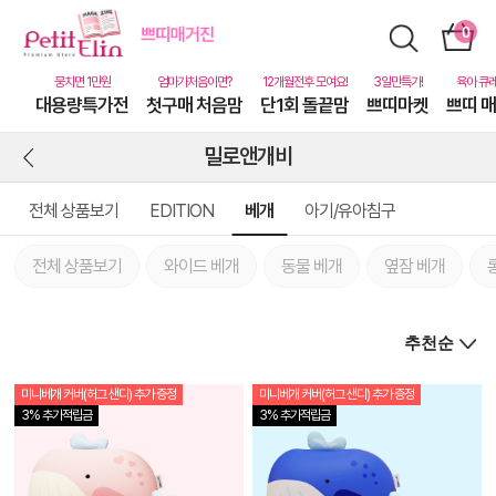
대용량특가전
첫구매 처음맘
단1회 돌끝맘
쁘띠마켓
쁘띠 
밀로앤개비
전체 상품보기
EDITION
베개
아기/유아침구
전체 상품보기
와이드 베개
동물 베개
옆잠 베개
미니베개 커버(허그 샌디) 추가 증정
미니베개 커버(허그 샌디) 추가 증정
상
3% 추가적립금
3% 추가적립금
품
상