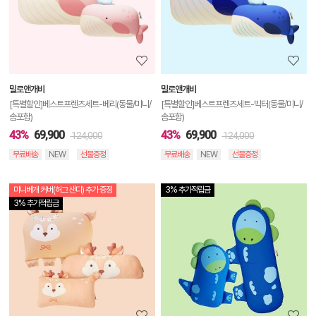
세
정
보
보
밀로앤개비
밀로앤개비
기
[특별할인]베스트프렌즈세트-베리(동물/미니/
[특별할인]베스트프렌즈세트-빅터(동물/미니/
솜포함)
솜포함)
43%
69,900
43%
69,900
124,000
124,000
무료배송
NEW
선물증정
무료배송
NEW
선물증정
미니베개 커버(허그 샌디) 추가 증정
3% 추가적립금
상
3% 추가적립금
품
상
세
정
보