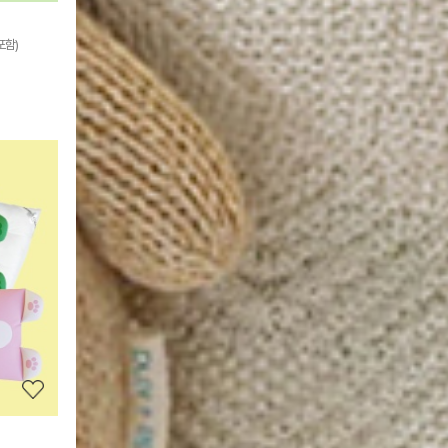
포함)
상
품
상
세
정
보
보
기