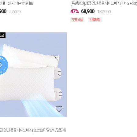
에디션(커버1+솜1)세트
[특별할인]냉감 양면 동물 와이드베개(커버2+솜1
900
47%
68,900
57,000
132,000
무료배송
선물증정
립금
상
품
상
세
정
보
보
기
감 양면 동물 와이드베개(솜포함/이탈방지/옆잠베