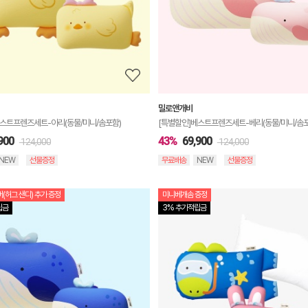
정
보
보
기
밀로앤개비
베스트프렌즈세트-아리(동물/미니/솜포함)
[특별할인]베스트프렌즈세트-베리(동물/미니/솜포
900
43%
69,900
124,000
124,000
NEW
선물증정
무료배송
NEW
선물증정
(허그 샌디) 추가 증정
미니베개솜 증정
상
립금
3% 추가적립금
품
상
세
정