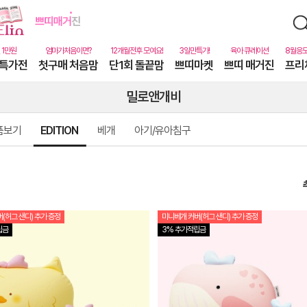
특가전
첫구매 처음맘
단1회 돌끝맘
쁘띠마켓
쁘띠 매거진
프리
밀로앤개비
품보기
EDITION
베개
아기/유아침구
(허그 샌디) 추가 증정
미니베개 커버(허그 샌디) 추가 증정
상
립금
3% 추가적립금
품
상
세