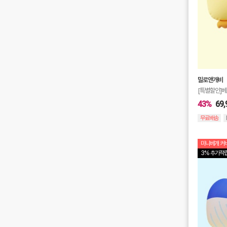
밀로앤개비
[특별할인]
43%
69,
무료배송
미니베개 커버
3% 추가적