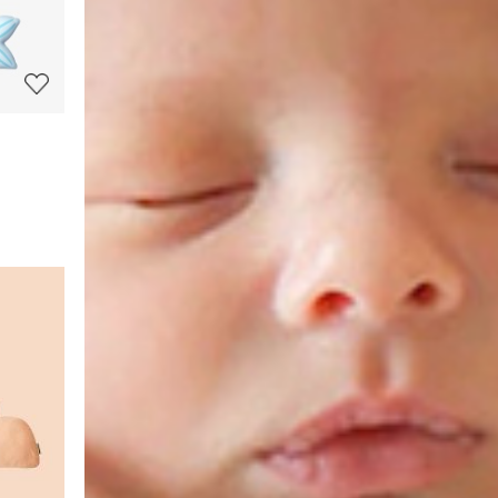
보
보
기
상
품
상
세
정
보
보