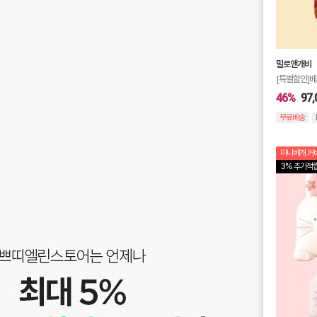
밀로앤개비
[특별할인]베
46%
97,
무료배송
미니베개 커버
3% 추가적