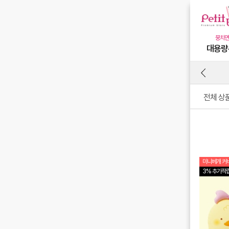
대용량
전체 상
미니베개 커버
3% 추가적