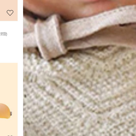
기
포함)
상
품
상
세
정
보
보
기