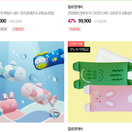
밀로앤개비
개 패밀리 세트-로라(동물/미니/롱/솜포함)
[특별할인]베개 허그프렌즈세트-딜런(미니/롱/솜
000
47%
59,900
181,000
114,000
NEW
선물증정
무료배송
2천원 쿠폰
상
3% 추가적립금
품
상
세
정
보
보
기
밀로앤개비