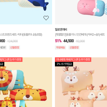
보
보
기
밀로앤개비
베스트프렌즈세트-빅터(동물/미니/솜포함)
[특별할인]동물 미니 인견베개 (커버2+솜1)세트
900
51%
44,500
124,000
92,000
NEW
선물증정
무료배송
선물증정
(허그 샌디) 추가 증정
미니베개 커버(허그 샌디) 추가 증정
상
립금
3% 추가적립금
품
상
세
정
보
보