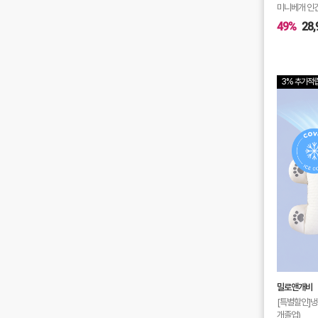
미니베개 인견
49%
28,
3% 추가적
밀로앤개비
[특별할인]냉
개졸업)