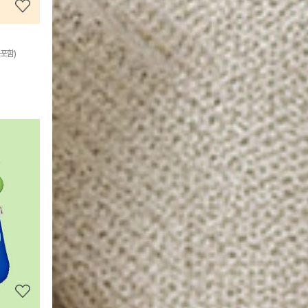
포함)
상
품
상
세
정
보
보
기