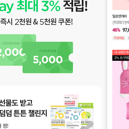
밀로앤개비
[특별할인]베
46%
97,
무료배송
미니베개 커버
3% 추가적