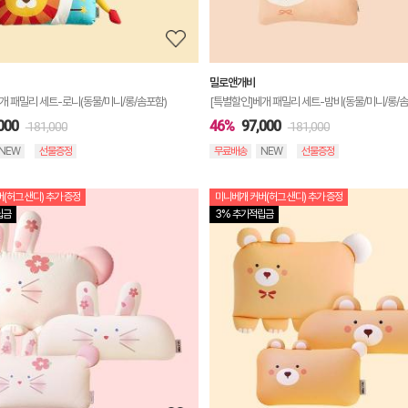
기
밀로앤개비
개 패밀리 세트-로니(동물/미니/롱/솜포함)
[특별할인]베개 패밀리 세트-밤비(동물/미니/롱/솜
000
46%
97,000
181,000
181,000
NEW
선물증정
무료배송
NEW
선물증정
(허그 샌디) 추가 증정
미니베개 커버(허그 샌디) 추가 증정
상
립금
3% 추가적립금
품
상
세
정
보
보
기