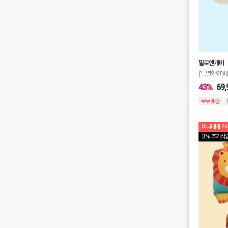
밀로앤개비
[특별할인]
43%
69,
무료배송
미니베개 커버
3% 추가적