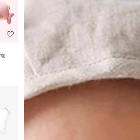
정
보
보
기
함)
상
품
상
세
정