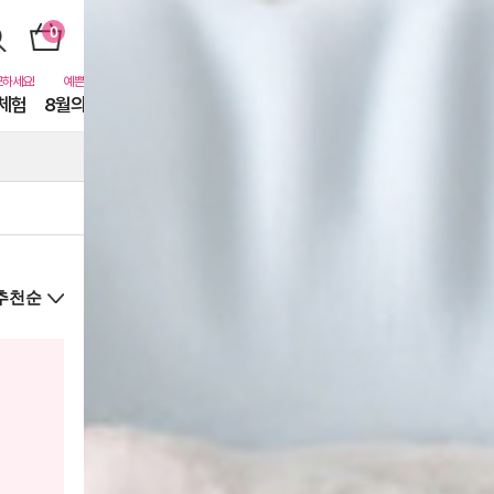
체험
8월의 동물친구들
퓨어닷비하인드
카톡친구
EVENT
상
품
상
세