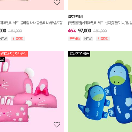
밀로앤개비
개 패밀리 세트-블라썸 라라(동물/미니/롱/솜포함)
[특별할인]베개 패밀리 세트-샌디(동물/미니/롱/솜
000
46%
97,000
181,000
181,000
NEW
선물증정
무료배송
NEW
선물증정
(허그 샌디) 추가 증정
3% 추가적립금
상
립금
품
상
세
정
보
보
기