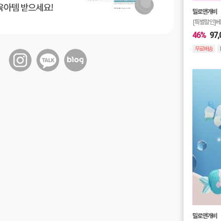
밀로앤개비
[특별할인]베
46%
97,
무료배송
밀로앤개비