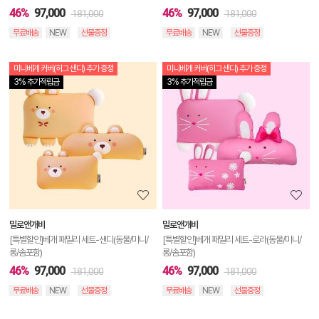
46%
97,000
46%
97,000
181,000
181,000
무료배송
NEW
선물증정
무료배송
NEW
선물증정
미니베개 커버(허그 샌디) 추가 증정
미니베개 커버(허그 샌디) 추가 증정
상
3% 추가적립금
3% 추가적립금
품
상
세
정
보
보
밀로앤개비
밀로앤개비
기
[특별할인]베개 패밀리 세트-샌디(동물/미니/
[특별할인]베개 패밀리 세트-로라(동물/미니/
롱/솜포함)
롱/솜포함)
46%
97,000
46%
97,000
181,000
181,000
무료배송
NEW
선물증정
무료배송
NEW
선물증정