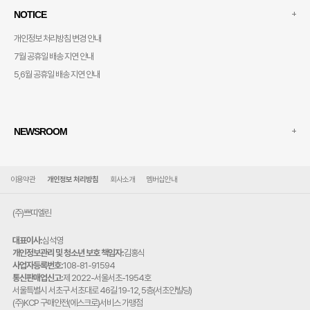
+
NOTICE
개인정보 처리방침 변경 안내
7월 공휴일 배송 지연 안내
5,6월 공휴일 배송 지연 안내
+
NEWSROOM
이용약관
개인정보 처리방침
회사소개
멤버십안내
(주)쁘띠엘린
대표이사:
심석영
개인정보관리 및 청소년 보호 책임자:
김홍식
사업자등록번호:
108-81-91594
통신판매업신고:
제 2022-서울서초-1954호
주
서울특별시 서초구 서초대로 46길 19-12, 5층(서초안빌딩)
소:
(주)KCP 구매안전(에스크로)서비스 가맹점