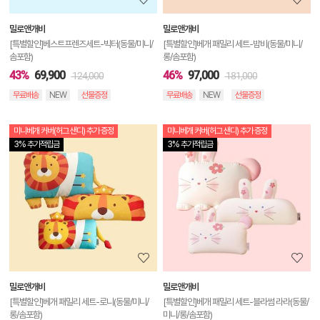
보
밀로앤개비
밀로앤개비
기
[특별할인]베스트프렌즈세트-빅터(동물/미니/
[특별할인]베개 패밀리 세트-밤비(동물/미니/
솜포함)
롱/솜포함)
43%
69,900
46%
97,000
124,000
181,000
무료배송
NEW
선물증정
무료배송
NEW
선물증정
미니베개 커버(허그 샌디) 추가 증정
미니베개 커버(허그 샌디) 추가 증정
상
3% 추가적립금
3% 추가적립금
품
상
세
정
보
보
밀로앤개비
밀로앤개비
기
[특별할인]베개 패밀리 세트-로니(동물/미니/
[특별할인]베개 패밀리 세트-블라썸 라라(동물/
롱/솜포함)
미니/롱/솜포함)