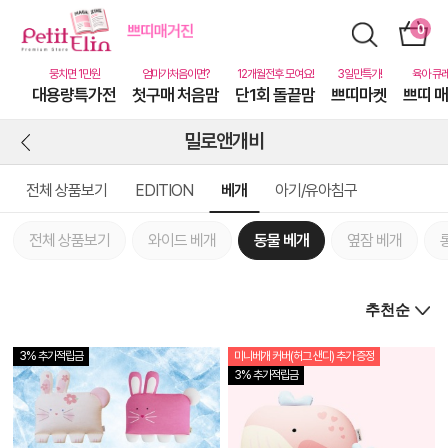
대용량특가전
첫구매 처음맘
단1회 돌끝맘
쁘띠마켓
쁘띠 
밀로앤개비
전체 상품보기
EDITION
베개
아기/유아침구
전체 상품보기
와이드 베개
동물 베개
옆잠 베개
3% 추가적립금
미니베개 커버(허그 샌디) 추가 증정
상
3% 추가적립금
품
상