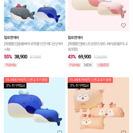
세
정
보
보
밀로앤개비
밀로앤개비
기
[특별할인]동물베개 로하쿨 인견 에디션 (커버
[특별할인]베스트프렌즈세트-베리(동물/미니/
+솜)
솜포함)
55%
38,900
43%
69,900
87,000
124,000
무료배송
무료배송
NEW
선물증정
미니베개 커버(허그 샌디) 추가 증정
미니베개 커버(허그 샌디) 추가 증정
상
3% 추가적립금
3% 추가적립금
품
상
세
정
보