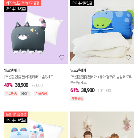
키즈 유산균(우유)3포 증정
3% 추가적립금
상
3% 추가적립금
품
상
세
정
보
보
밀로앤개비
밀로앤개비
기
[특별할인]동물베개(커버1+솜1)세트
[특별할인]동물베개+유아 경추(기능성 메모리
폼+솜) 세트
49%
38,900
77,000
61%
38,900
101,000
무료배송
BEST
선물증정
무료배송
동물베개솜 증정
상
3% 추가적립금
품
상