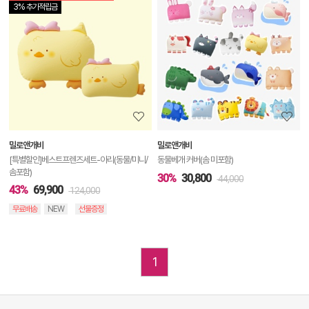
3% 추가적립금
품
상
세
정
보
보
밀로앤개비
밀로앤개비
기
[특별할인]베스트프렌즈세트-아리(동물/미니/
동물베개 커버(솜 미포함)
솜포함)
30%
30,800
44,000
43%
69,900
124,000
무료배송
NEW
선물증정
1