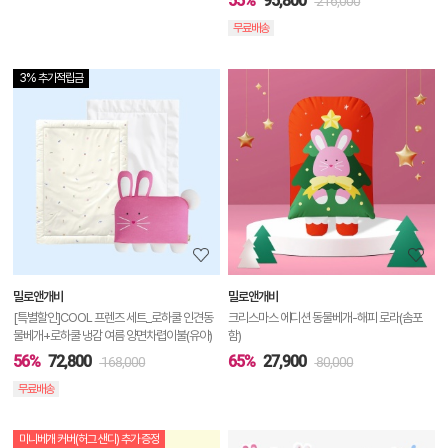
55%
95,800
216,000
무료배송
3% 추가적립금
상
품
상
세
정
보
보
밀로앤개비
밀로앤개비
기
[특별할인]COOL 프렌즈 세트_로하쿨 인견동
크리스마스 에디션 동물베개-해피 로라(솜포
물베개+로하쿨 냉감 여름 양면차렵이불(유아)
함)
56%
72,800
65%
27,900
168,000
80,000
무료배송
미니베개 커버(허그 샌디) 추가 증정
상