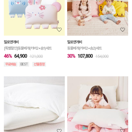
세
정
보
보
밀로앤개비
밀로앤개비
기
[특별할인]동물베개(커버2+솜1)세트
동물베개(커버2+솜2)세트
46%
64,900
30%
107,800
121,000
154,000
무료배송
BEST
선물증정
상
품
상
세
정
보