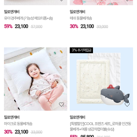
보
밀로앤개비
밀로앤개비
기
유아 경추베개 (기능성 메모리폼+솜)
매쉬 동물베개솜
59%
23,100
30%
23,100
57,000
33,000
3% 추가적립금
상
품
상
세
정
보
보
밀로앤개비
밀로앤개비
기
마이크로 동물베개솜
[특별할인]COOL 프렌즈 세트_로하쿨 인견동
물베개+여름 냉감차렵이불(슈싱)
30%
23,100
33,000