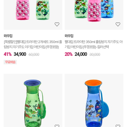
세
정
보
보
와우컵
와우컵
기
[특별할인]빨대컵 트라이탄 2개세트 350ml 흘
빨대컵 트라이탄 350ml 흘림방지 자기주도 아
림방지 자기주도 아기컵 어린이집 (뚜껑포함)
기컵 어린이집 (뚜껑포함)-컬러선택
41%
34,900
20%
24,000
60,000
30,000
무료배송
상
품
상
세
정
보