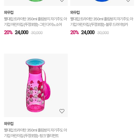
보
와우컵
와우컵
기
빨대컵 트라이탄 350ml 흘림방지 자기주도 아
빨대컵 트라이탄 350ml 흘림방지 자기주도 아
기컵 어린이집 (뚜껑포함)-그린 다이노소어
기컵 어린이집 (뚜껑포함)-블루 드라이빙카
20%
24,000
20%
24,000
30,000
30,000
상
품
상
세
정
보
보
와우컵
기
빨대컵 트라이탄 350ml 흘림방지 자기주도 아
기컵 어린이집 (뚜껑포함)-핑크 엘리펀트