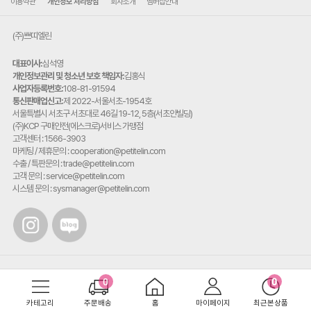
이용약관
개인정보 처리방침
회사소개
멤버십안내
(주)쁘띠엘린
대표이사:
심석영
개인정보관리 및 청소년 보호 책임자:
김홍식
사업자등록번호:
108-81-91594
통신판매업신고:
제 2022-서울서초-1954호
주
서울특별시 서초구 서초대로 46길 19-12, 5층(서초안빌딩)
소:
(주)KCP 구매안전(에스크로)서비스 가맹점
고객센터 : 1566-3903
마케팅 / 제휴문의 : cooperation@petitelin.com
수출 / 특판문의 : trade@petitelin.com
고객 문의 : service@petitelin.com
시스템 문의 : sysmanager@petitelin.com
카테고리
주문배송
홈
마이페이지
최근본상품