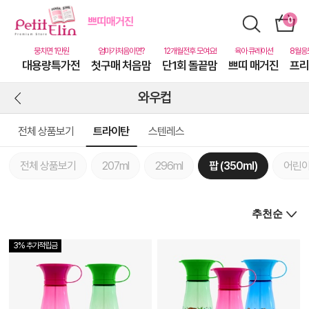
대용량특가전
첫구매 처음맘
단1회 돌끝맘
쁘띠 매거진
프리
와우컵
전체 상품보기
트라이탄
스텐레스
전체 상품보기
207ml
296ml
팝 (350ml)
어린이
3% 추가적립금
상
품
상