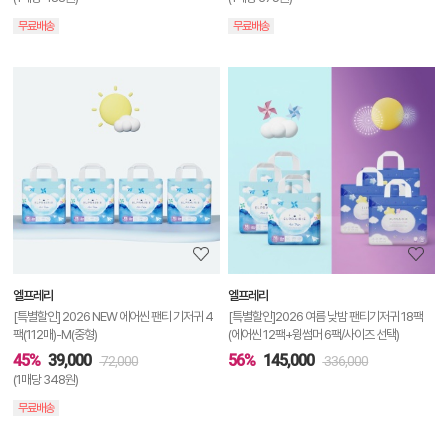
무료배송
무료배송
상
품
상
세
정
보
보
엘프레리
엘프레리
기
[특별할인] 2026 NEW 에어씬 팬티 기저귀 4
[특별할인]2026 여름 낮밤 팬티기저귀 18팩
팩(112매)-M(중형)
(에어씬 12팩+윙썸머 6팩/사이즈 선택)
45%
39,000
56%
145,000
72,000
336,000
(1매당 348원)
무료배송