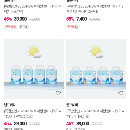
엘프레리
엘프레리
기
[특별할인]2026 NEW 에어씬 팬티 기저귀 4
[특별할인] 2026 NEW 에어씬 팬티형 기저귀
팩(사이즈선택)
환불 체험팩(사이즈선택)
45%
39,000
58%
7,400
72,000
18,000
무료배송
BEST
무료배송
상
품
상
세
정
보
보
엘프레리
엘프레리
기
[특별할인]2026 NEW 에어씬 팬티 기저귀 4
[특별할인] 2026 NEW 에어씬 팬티 기저귀 4
팩(80매)-XXL(점보형)
팩(104매)-L(대형)
45%
39,000
45%
39,000
72,000
72,000
(1매당 488원)
(1매당 375원)