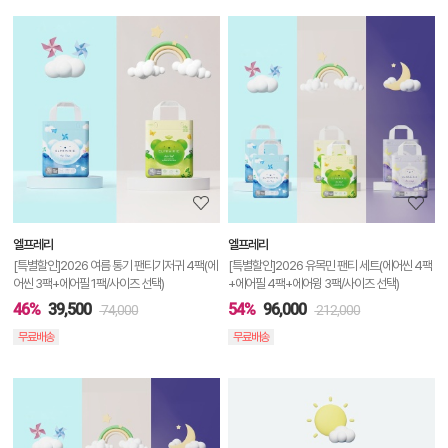
상
품
상
세
정
보
보
엘프레리
엘프레리
기
[특별할인]2026 여름 통기 팬티기저귀 4팩(에
[특별할인]2026 유목민 팬티 세트(에어씬 4팩
어씬 3팩+에어필 1팩/사이즈 선택)
+에어필 4팩+에어윙 3팩/사이즈 선택)
46%
39,500
54%
96,000
74,000
212,000
무료배송
무료배송
상
품