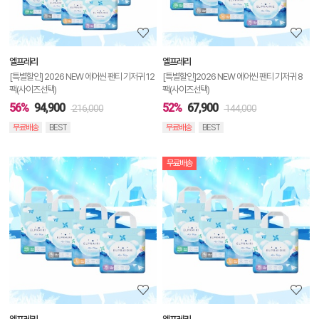
정
보
보
엘프레리
엘프레리
기
[특별할인] 2026 NEW 에어씬 팬티 기저귀 12
[특별할인]2026 NEW 에어씬 팬티 기저귀 8
팩(사이즈선택)
팩(사이즈선택)
56%
94,900
52%
67,900
216,000
144,000
무료배송
BEST
무료배송
BEST
무료배송
상
품
상
세
정
보
보