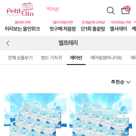
미리보는 올인위크
첫구매 처음맘
단1회 돌끝맘
엘사데이
케
엘프레리
전체 상품보기
밴드 기저귀
에어씬
에어윙썸머나이트
에
상
품
상
세