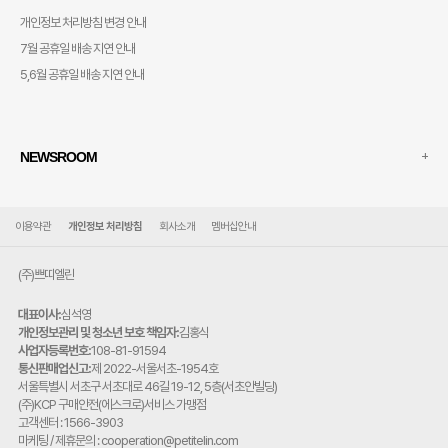
개인정보 처리방침 변경 안내
7월 공휴일 배송 지연 안내
5,6월 공휴일 배송 지연 안내
+
NEWSROOM
이용약관
개인정보 처리방침
회사소개
멤버십안내
(주)쁘띠엘린
대표이사:
심석영
개인정보관리 및 청소년 보호 책임자:
김홍식
사업자등록번호:
108-81-91594
통신판매업신고:
제 2022-서울서초-1954호
주
서울특별시 서초구 서초대로 46길 19-12, 5층(서초안빌딩)
소:
(주)KCP 구매안전(에스크로)서비스 가맹점
고객센터 : 1566-3903
마케팅 / 제휴문의 : cooperation@petitelin.com