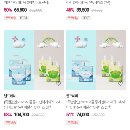
어씬 4팩+에어윙 3팩/사이즈 선택)
어씬 3팩+에어윙 1팩/사이즈 선택)
50%
65,500
46%
39,500
132,000
74,000
무료배송
BEST
무료배송
BEST
상
품
상
세
정
보
보
엘프레리
엘프레리
기
[특별할인]2026 여름 통기 팬티기저귀 12팩
[특별할인]2026 여름 통기 팬티기저귀 8팩(에
(에어씬 8팩+에어필 4팩/사이즈 선택)
어씬 4팩+에어필 4팩/사이즈 선택)
53%
104,700
51%
74,000
224,000
152,000
무료배송
무료배송