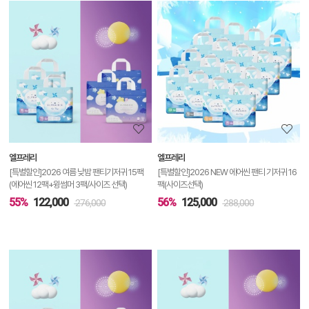
상
품
상
세
정
보
보
엘프레리
엘프레리
기
[특별할인]2026 여름 낮밤 팬티기저귀 15팩
[특별할인]2026 NEW 에어씬 팬티 기저귀 16
(에어씬 12팩+윙썸머 3팩/사이즈 선택)
팩(사이즈선택)
55%
122,000
56%
125,000
276,000
288,000
상
품
상