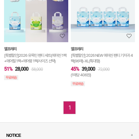
상
세
정
보
보
엘프레리
엘프레리
기
[특별할인]2026 유목민 팬티 세트(에어씬 1팩
[특별할인] 2026 NEW 에어씬 팬티 기저귀 4
+에어필 1팩+에어윙 1팩/사이즈 선택)
팩(96매)-XL(특대형)
51%
28,000
45%
39,000
58,000
72,000
(1매당 406원)
무료배송
무료배송
1
+
NOTICE