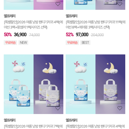
보
보
엘프레리
엘프레리
기
[특별할인]2026 여름 낮밤 팬티기저귀 4팩(에
[특별할인]2026 여름 낮밤 팬티기저귀 11팩(에
어씬 3팩+윙썸머 1팩/사이즈 선택)
어씬 8팩+에어윙 3팩/사이즈 선택)
50%
36,900
52%
97,000
74,000
204,000
무료배송
NEW
무료배송
BEST
상
품
상
세
정
보
보
엘프레리
엘프레리
기
[특별할인]2026 여름 낮밤 팬티기저귀 7팩(에
[특별할인]2026 여름 낮밤 팬티기저귀 4팩(에