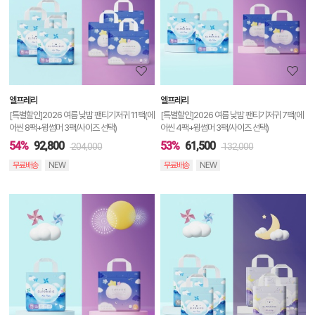
세
정
보
보
엘프레리
엘프레리
기
[특별할인]2026 여름 낮밤 팬티기저귀 11팩(에
[특별할인]2026 여름 낮밤 팬티기저귀 7팩(에
어씬 8팩+윙썸머 3팩/사이즈 선택)
어씬 4팩+윙썸머 3팩/사이즈 선택)
54%
92,800
53%
61,500
204,000
132,000
무료배송
NEW
무료배송
NEW
상
품
상
세
정