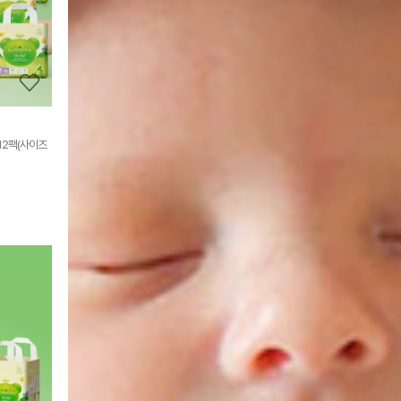
보
보
기
12팩(사이즈
상
품
상
세
정