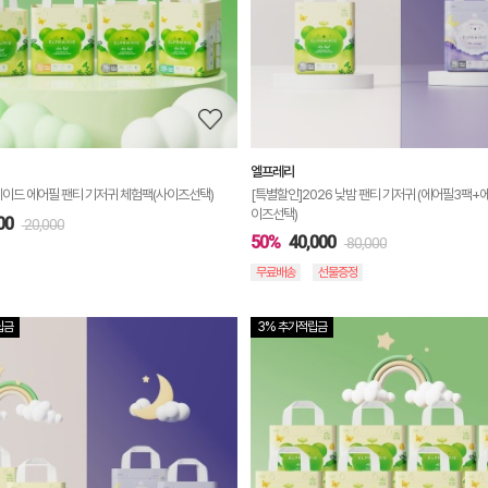
정
보
보
기
엘프레리
레이드 에어필 팬티 기저귀 체험팩(사이즈선택)
[특별할인]2026 낮밤 팬티 기저귀 (에어필3팩+
이즈선택)
00
20,000
50%
40,000
80,000
무료배송
선물증정
립금
3% 추가적립금
상
품
상
세
정