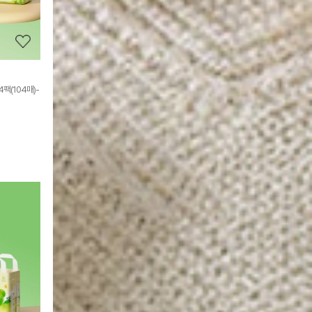
보
기
팩(104매)-
상
품
상
세
정
보