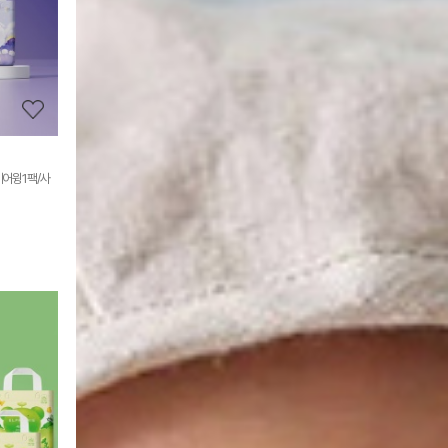
정
보
보
기
에어윙1팩/사
상
품
상
세
정