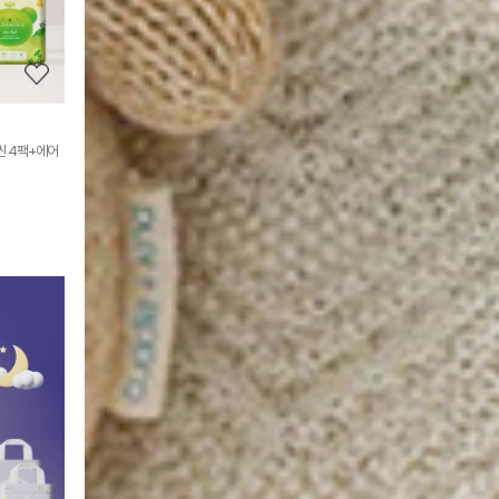
보
기
씬 4팩+에어
상
품
상
세
정
보