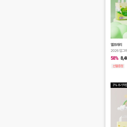
엘프레리
2026 업그
58%
8,4
선물증정
3% 추가적