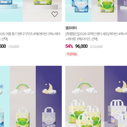
보
기
엘프레리
026 여름 통기 팬티기저귀 4팩(에어씬 3팩+에어
[특별할인]2026 유목민 팬티 세트(에어씬 4팩+
 선택)
+에어윙 3팩/사이즈 선택)
500
54%
96,000
74,000
212,000
무료배송
상
품
상
세
정
보
보