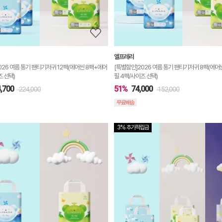
보
기
엘프레리
026 여름 통기 팬티기저귀 12팩(에어씬 8팩+에어
[특별할인]2026 여름 통기 팬티기저귀 8팩(에어
즈 선택)
필 4팩/사이즈 선택)
,700
51%
74,000
224,000
152,000
무료배송
3% 추가적립금
상
품
상
세
정
보