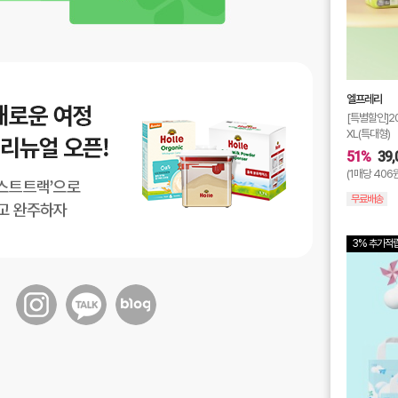
엘프레리
[특별할인]2
XL(특대형)
51%
39,
(1매당 406
무료배송
3% 추가적