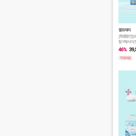
엘프레리
[특별할인]2
필 1팩/사이즈
46%
39,
무료배송