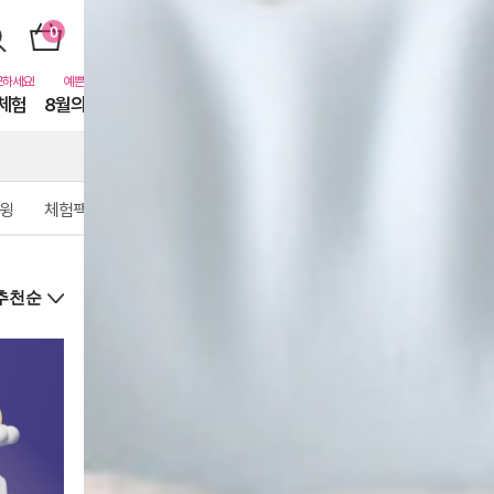
체험
8월의 동물친구들
퓨어닷비하인드
카톡친구
EVENT
윙
체험팩
상
품
상
세