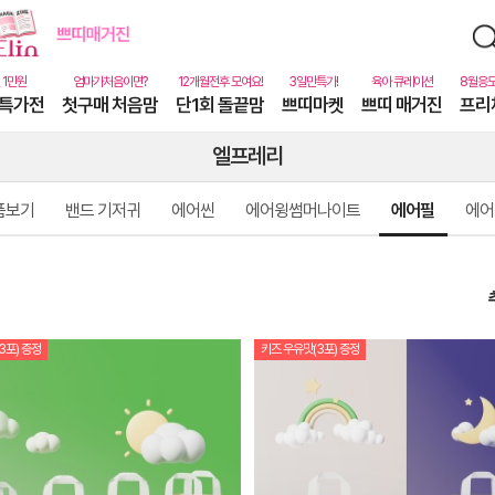
특가전
첫구매 처음맘
단1회 돌끝맘
쁘띠마켓
쁘띠 매거진
프리
엘프레리
품보기
밴드 기저귀
에어씬
에어윙썸머나이트
에어필
에어
3포) 증정
키즈 우유맛(3포) 증정
상
품
상
세