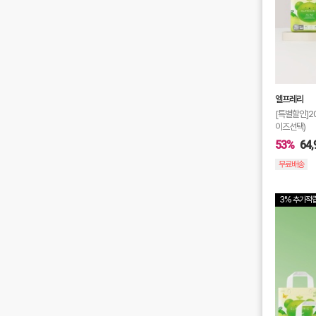
엘프레리
[특별할인]2
이즈선택)
53%
64,
무료배송
3% 추가적