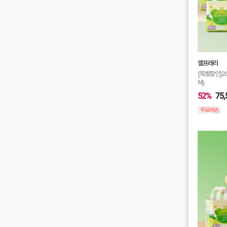
엘프레리
[특별할인]2
택)
52%
75,
무료배송