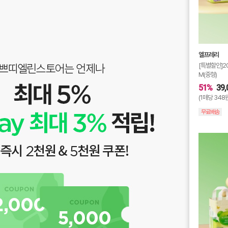
엘프레리
[특별할인]2
M(중형)
51%
39,
(1매당 348
무료배송