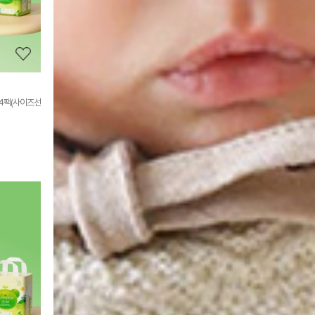
보
보
기
 4팩(사이즈선
상
품
상
세
정
보