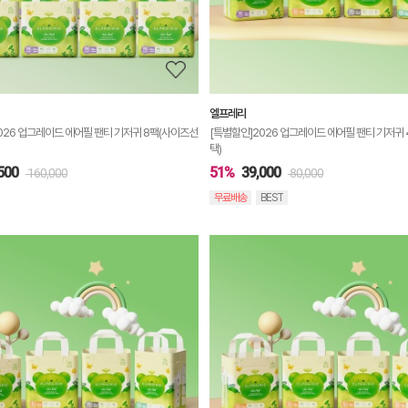
보
보
기
엘프레리
026 업그레이드 에어필 팬티 기저귀 8팩(사이즈선
[특별할인]2026 업그레이드 에어필 팬티 기저귀
택)
500
51%
39,000
160,000
80,000
무료배송
BEST
상
품
상
세
정
보