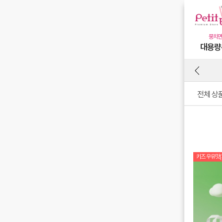
대용량
전체 상
키즈 우유맛(