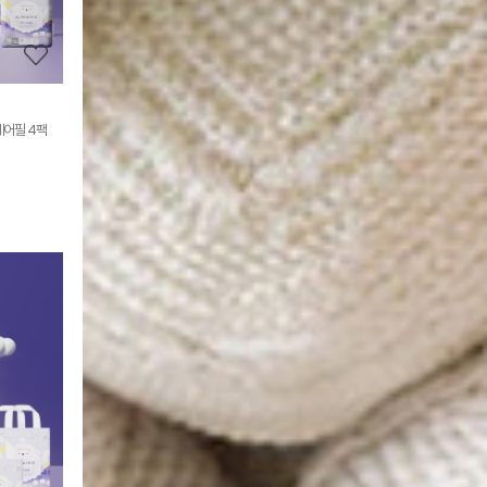
보
기
에어필 4팩
상
품
상
세
정
보
보