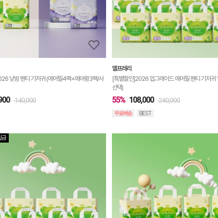
보
보
기
엘프레리
026 낮밤 팬티 기저귀 (에어필4팩+에어윙3팩/사
[특별할인]2026 업그레이드 에어필 팬티 기저귀 
선택)
900
55%
108,000
140,000
240,000
무료배송
BEST
립금
상
품
상
세
정