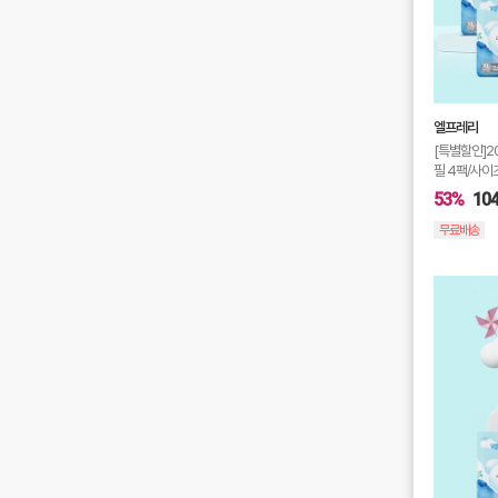
엘프레리
[특별할인]2
필 4팩/사이
53%
104
무료배송