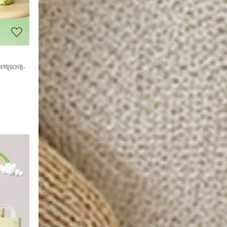
보
기
팩(80매)-
상
품
상
세
정
보