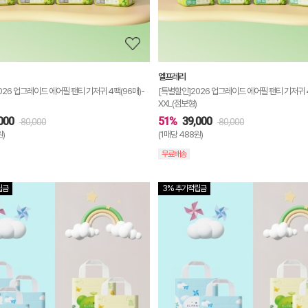
보
기
엘프레리
026 업그레이드 에어필 팬티 기저귀 4팩(96매)-
[특별할인]2026 업그레이드 에어필 팬티 기저귀 4
XXL(점보형)
000
51%
39,000
80,000
80,000
원)
(1매당 488원)
무료배송
립금
3% 추가적립금
상
품
상
세
정
보