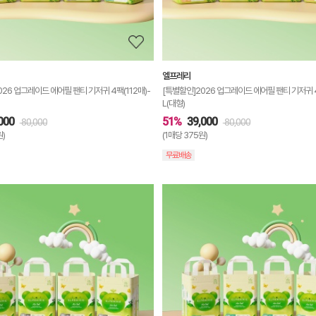
보
기
엘프레리
026 업그레이드 에어필 팬티 기저귀 4팩(112매)-
[특별할인]2026 업그레이드 에어필 팬티 기저귀 4
L(대형)
000
51%
39,000
80,000
80,000
원)
(1매당 375원)
무료배송
상
품
상
세
정
보