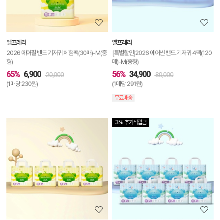
정
보
보
엘프레리
엘프레리
기
2026 에어필 밴드 기저귀 체험팩(30매)-M(중
[특별할인]2026 에어씬 밴드 기저귀 4팩(120
형)
매)-M(중형)
65%
6,900
56%
34,900
20,000
80,000
(1매당 230원)
(1매당 291원)
무료배송
3% 추가적립금
상
품
상
세
정
보
보