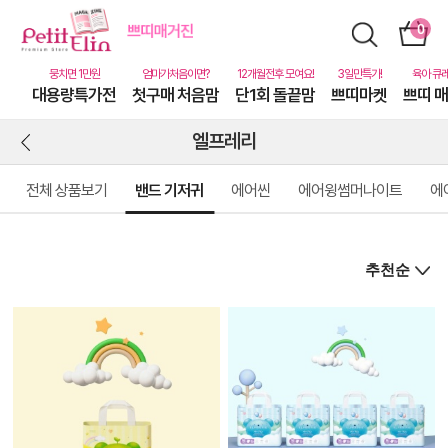
대용량특가전
첫구매 처음맘
단1회 돌끝맘
쁘띠마켓
쁘띠 
엘프레리
전체 상품보기
밴드 기저귀
에어씬
에어윙썸머나이트
에
상
품
상
세