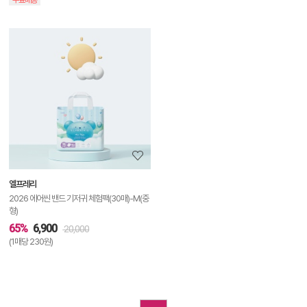
상
품
상
세
정
보
보
엘프레리
기
2026 에어씬 밴드 기저귀 체험팩(30매)-M(중
형)
65%
6,900
20,000
(1매당 230원)