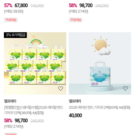
57%
67,800
58%
98,700
160,000
240,000
(1매당 283원)
(1매당 274원)
무료배송
무료배송
3% 추가적립금
상
품
상
세
정
보
보
엘프레리
엘프레리
기
[특별할인][신생아필수템]2026 에어필 밴드
2026 에어씬 밴드 기저귀 2팩(60매)-M(중형)
기저귀 12팩(360매)-M(중형)
40,000
58%
98,700
240,000
(1매당 274원)
무료배송