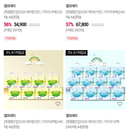
엘프레리
엘프레리
기
[특별할인]2026 에어필 밴드 기저귀 4팩(120
[특별할인]2026 에어씬 밴드 기저귀 8팩(240
매)-M(중형)
매)-M(중형)
56%
34,900
57%
67,800
80,000
160,000
(1매당 291원)
(1매당 283원)
무료배송
무료배송
3% 추가적립금
3% 추가적립금
상
품
상
세
정
보
보
엘프레리
엘프레리
기
[특별할인]2026 에어필 밴드 기저귀 8팩(240
[특별할인]2026 에어씬 밴드 기저귀 12팩
매)-M(중형)
(360매)-M(중형)