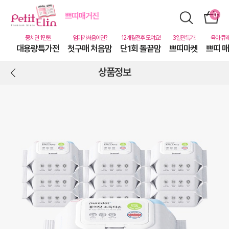
대용량특가전
첫구매 처음맘
단1회 돌끝맘
쁘띠마켓
쁘띠 
상품정보