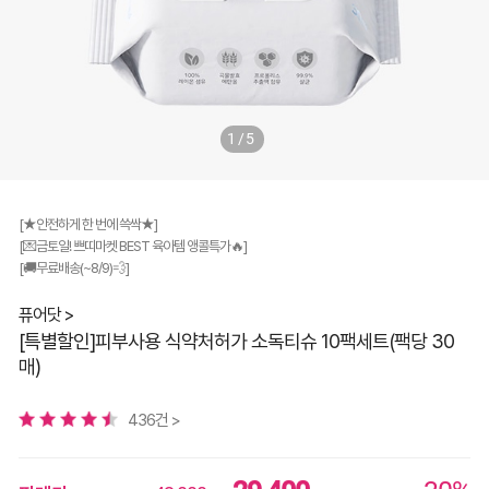
1/5
[★안전하게 한 번에 쓱싹★]
[💌금토일! 쁘띠마켓 BEST 육아템 앵콜특가🔥]
[🚚무료배송(~8/9)💨]
퓨어닷 >
[특별할인]피부사용 식약처허가 소독티슈 10팩세트(팩당 30
매)
436건 >