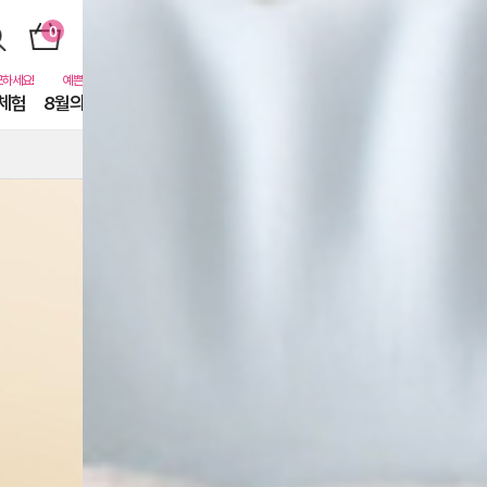
체험
8월의 동물친구들
퓨어닷비하인드
카톡친구
EVENT