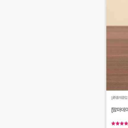
[🎁홀레클럽
[맘마데이