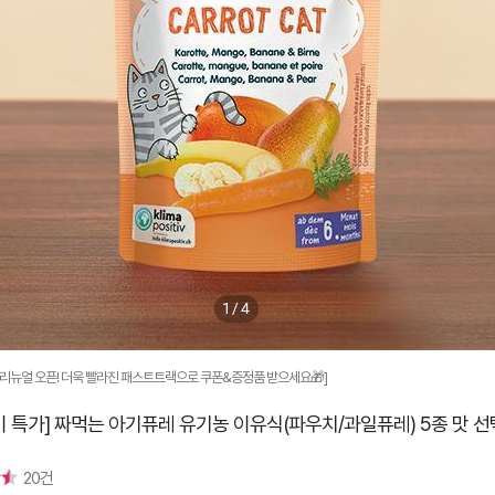
1/4
 리뉴얼 오픈! 더욱 빨라진 패스트트랙으로 쿠폰&증정품 받으세요🎁]
 특가] 짜먹는 아기퓨레 유기농 이유식(파우치/과일퓨레) 5종 맛 선
20건