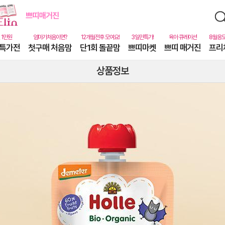
특가전
첫구매 처음맘
단1회 돌끝맘
쁘띠마켓
쁘띠 매거진
프리
상품정보