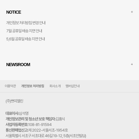
+
NOTICE
개인정보 처리방침 변경 안내
7월 공휴일 배송 지연 안내
5,6월 공휴일 배송 지연 안내
+
NEWSROOM
이용약관
개인정보 처리방침
회사소개
멤버십안내
(주)쁘띠엘린
대표이사:
심석영
개인정보관리 및 청소년 보호 책임자:
김홍식
사업자등록번호:
108-81-91594
통신판매업신고:
제 2022-서울서초-1954호
주
서울특별시 서초구 서초대로 46길 19-12, 5층(서초안빌딩)