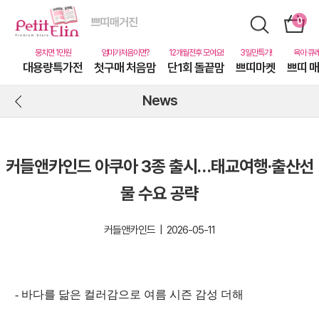
대용량특가전
첫구매 처음맘
단1회 돌끝맘
쁘띠마켓
쁘띠 
News
커들앤카인드 아쿠아 3종 출시…태교여행·출산선
물 수요 공략
커들앤카인드 | 2026-05-11
- 바다를 닮은 컬러감으로 여름 시즌 감성 더해