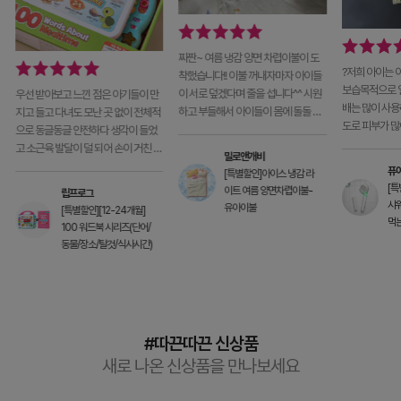
짜짠~ 여름 냉감 양면 차렵이불이 도
?저희 아이는 
착했습니다!! 이불 꺼내자마자 아이들
보습목적으로 일
이 서로 덮겠다며 줄을 섭니다^^ 시원
우선 받아보고 느낀 점은 아기들이 만
배는 많이 사용
하고 부들해서 아이들이 몸에 돌돌 꼭
지고 들고 다녀도 모난 곳 없이 전체적
도로 피부가 많
감고 나올 생각을 안
으로 동글동글 안전하다 생각이 들었
날씨까지 많이
고 소근육 발달이 덜 되어 손이 거친 아
밀로앤개비
기들이 오랫동간 가지고 놀아도 찢
퓨
[특별할인]아이스 냉감 라
[
이트 여름 양면차렵이불-
립프로그
샤워
유아이불
[특별할인][12-24개월]
먹
100 워드북 시리즈(단어/
동물/장소/탈것/식사시간)
#따끈따끈 신상품
새로 나온 신상품을 만나보세요