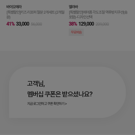
바이오메라
엘라바
[특별할인]키즈 리포퍼 철분 2개세트 (2개월
[특별할인]에어폼 각도조절 역류방지쿠션(솜
분)
포함)-디자인선택
41%
33,000
38%
129,000
56,000
209,000
무료배송
고객님,
멤버십 쿠폰은 받으셨나요?
지금 로그인하고 쿠폰 확인하기 >