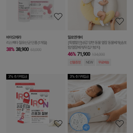
바이오메라
밀로앤개비
리스펙타 질유산균 단품 (1개월)
[특별할인]냉감 양면 동물 옆잠 동물베개(솜포
함/옆잠베개/뒤집기방지)
38%
38,900
63,000
46%
71,900
134,000
선물증정
NEW
무료배송
3% 추가적립금
3% 추가적립금