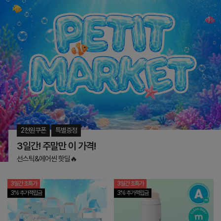
2천원쿠폰
특별증정
3일간! 주말만 이 가격!
선스틱&에어씬 핫딜🔥
3일간 초특가
3일간 초특가
3% 추가적립금
3% 추가적립금