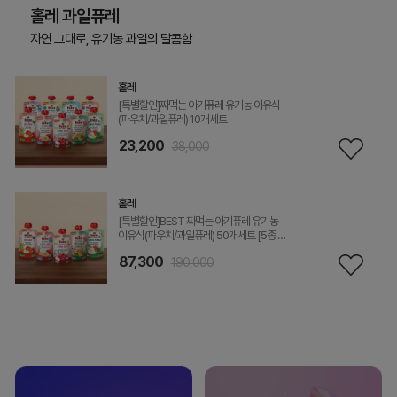
홀레 과일퓨레
자연 그대로, 유기농 과일의 달콤함
홀레
[특별할인]짜먹는 아기퓨레 유기농 이유식
(파우치/과일퓨레) 10개세트
23,200
38,000
홀레
[특별할인]BEST 짜먹는 아기퓨레 유기농
이유식(파우치/과일퓨레) 50개세트 [5종 맛
*10]
87,300
190,000