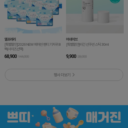
엘프레리
어네이브
[특별할인]2026 NEW 에어씬 팬티 기저귀 8
[특별할인]비건 선쿠션 스틱 30ml
팩(사이즈선택)
68,900
9,900
144,000
28,000
행사 더보기