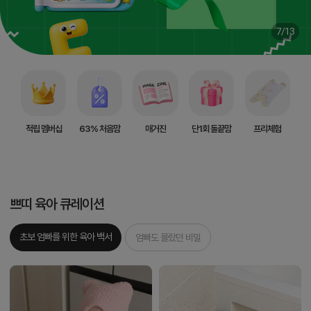
7/13
적립 멤버십
63% 처음맘
매거진
단1회 돌끝맘
프리체험
쁘띠 육아 큐레이션
초보 엄빠를 위한 육아 백서
엄빠도 몰랐던 비밀