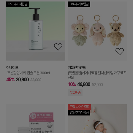
3% 추가적립금
3% 추가적립금
어네이브
커들앤카인드
[특별할인]시카 캡슐 로션 300ml
[특별할인]베이비 백참 컬렉션 키링 가꾸 백꾸
선물
45%
20,900
38,000
10%
46,800
52,000
무료배송
모달 방수요 증정
3% 추가적립금