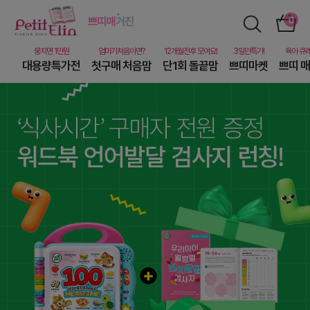
대용량특가전
첫구매 처음맘
단1회 돌끝맘
쁘띠마켓
쁘띠 