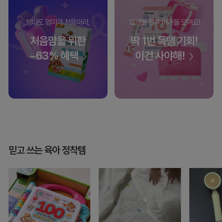
엄마도 엄마가 처음이라,
12개월 전후 아가들 모여요!
처음맘을 위한
딱 1번 득템 기회!
~63% 혜택
이건 사야해!
믿고 쓰는 육아 정착템