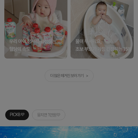
우리 아이 정서를 결정하는
물이 무서워요,
혈당의 속도
초보 부모가 가장 긴장하는 15분
더 많은 매거진 보러 가기 >
PICK8💜
뭉치면 1만원💛