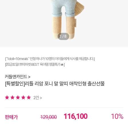
1/8
[˝1doll=10meals˝ 인형 하나가 10명의 아이들에게 식사를 제공합니다.]
[💌금토일! 쁘띠마켓 BEST 육아템 앵콜특가🔥]
커들앤카인드 >
[특별할인]리틀 리암 포니 말 말띠 애착인형 출산선물
2건 >
116,100
10%
판매가
129,000