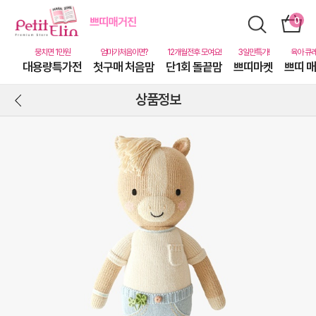
대용량특가전
첫구매 처음맘
단1회 돌끝맘
쁘띠마켓
쁘띠 
상품정보