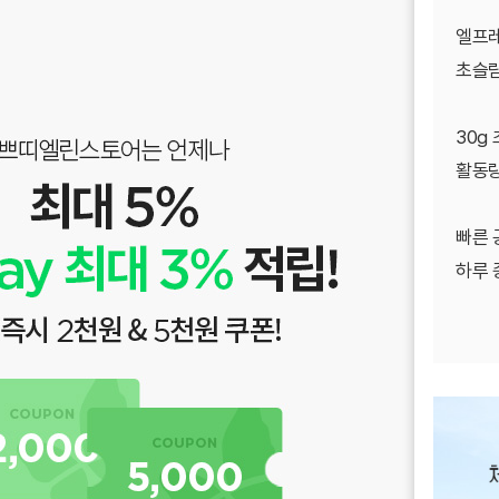
엘프레
초슬림
30g
활동량
빠른 
하루 