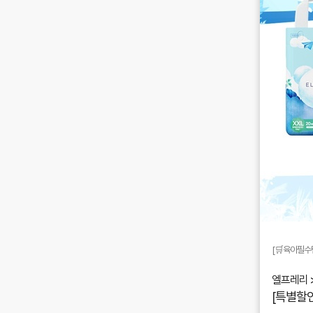
[🛒육아필수템
엘프레리 
[특별할인