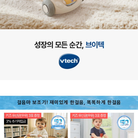
걸음마 보조기! 재미있게 한걸음, 똑똑하게 한걸음
키즈 유산균(우유) 3포 증정
키즈 유산균(우유) 3포 증정
상
3% 추가적립금
품
상