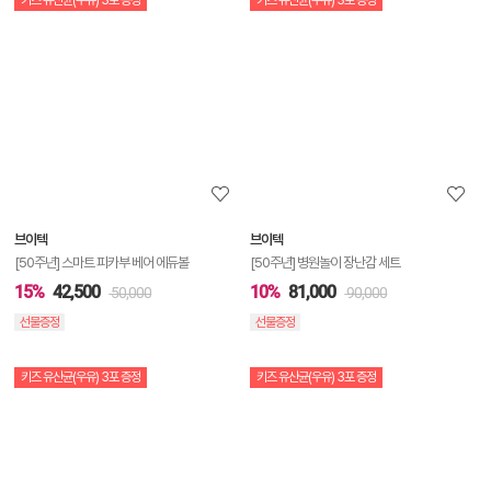
상
품
상
세
정
보
보
브이텍
브이텍
기
[50주년] 스마트 피카부 베어 에듀볼
[50주년] 병원놀이 장난감 세트
15%
42,500
10%
81,000
50,000
90,000
선물증정
선물증정
키즈 유산균(우유) 3포 증정
키즈 유산균(우유) 3포 증정
상
품
상
세