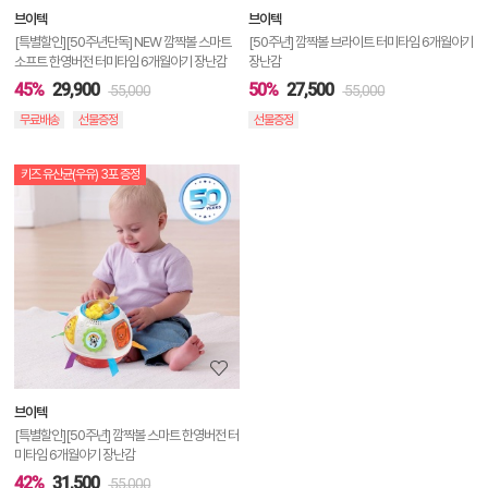
브이텍
브이텍
기
[특별할인][50주년단독] NEW 깜짝볼 스마트
[50주년] 깜짝볼 브라이트 터미타임 6개월아기
소프트 한영버전 터미타임 6개월아기 장난감
장난감
45%
29,900
50%
27,500
55,000
55,000
무료배송
선물증정
선물증정
키즈 유산균(우유) 3포 증정
상
품
상
세
정
보
보
브이텍
기
[특별할인][50주년] 깜짝볼 스마트 한영버전 터
미타임 6개월아기 장난감
42%
31,500
55,000