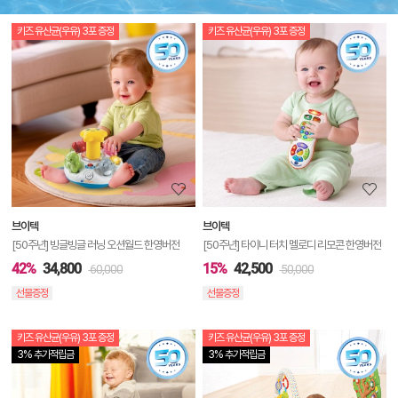
키즈 유산균(우유) 3포 증정
키즈 유산균(우유) 3포 증정
상
품
상
세
정
보
보
브이텍
브이텍
기
[50주년] 빙글빙글 러닝 오션월드 한영버전
[50주년] 타이니 터치 멜로디 리모콘 한영버전
42%
34,800
15%
42,500
60,000
50,000
선물증정
선물증정
키즈 유산균(우유) 3포 증정
키즈 유산균(우유) 3포 증정
상
3% 추가적립금
3% 추가적립금
품