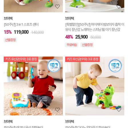
보
보
브이텍
브이텍
기
[50주년] 3 in 1 스포츠 센터
[특별할인][50주년] 하이체어 범보의자 흡착 이
유식 장난감 노래하는 스피닝 휠 아기 장난감
15%
119,000
140,000
48%
25,900
50,000
선물증정
무료배송
선물증정
키즈 유산균(우유) 3포 증정
키즈 유산균(우유) 3포 증정
상
품
상
세
정
보
보
브이텍
브이텍
기
[50주년] 레코딩 무선 전화놀이
[50주년] 다이노 먹이주기 학습놀이