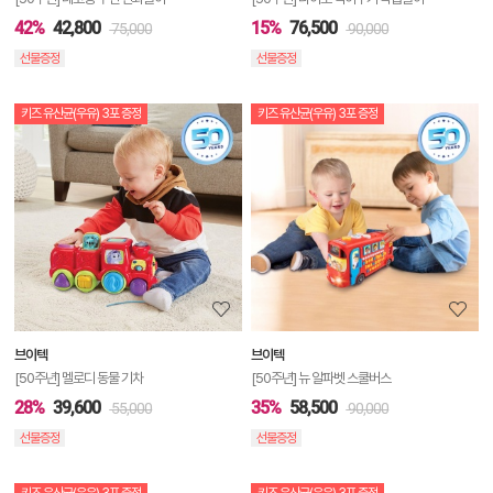
42%
42,800
15%
76,500
75,000
90,000
선물증정
선물증정
키즈 유산균(우유) 3포 증정
키즈 유산균(우유) 3포 증정
상
품
상
세
정
보
보
브이텍
브이텍
기
[50주년] 멜로디 동물 기차
[50주년] 뉴 알파벳 스쿨버스
28%
39,600
35%
58,500
55,000
90,000
선물증정
선물증정
키즈 유산균(우유) 3포 증정
키즈 유산균(우유) 3포 증정