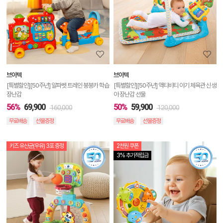
상
세
정
보
보
브이텍
브이텍
기
[특별할인][50주년] 알파벳 트레인 붕붕카 학습
[특별할인][50주년] 액티비티 아기 체육관 신생
장난감
아 장난감 선물
56%
69,900
50%
59,900
160,000
120,000
무료배송
선물증정
무료배송
선물증정
키즈 유산균(우유) 3포 증정
2천원 쿠폰
상
3% 추가적립금
품
상
세
정