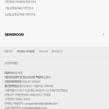
개인정보 처리방침 변경 안내
7월 공휴일 배송 지연 안내
5,6월 공휴일 배송 지연 안내
+
NEWSROOM
이용약관
개인정보 처리방침
회사소개
멤버십안내
(주)쁘띠엘린
대표이사:
심석영
개인정보관리 및 청소년 보호 책임자:
김홍식
사업자등록번호:
108-81-91594
통신판매업신고:
제 2022-서울서초-1954호
주
서울특별시 서초구 서초대로 46길 19-12, 5층(서초안빌딩)
소:
(주)KCP 구매안전(에스크로)서비스 가맹점
고객센터 : 1566-3903
마케팅 / 제휴문의 : cooperation@petitelin.com
수출 / 특판문의 : trade@petitelin.com