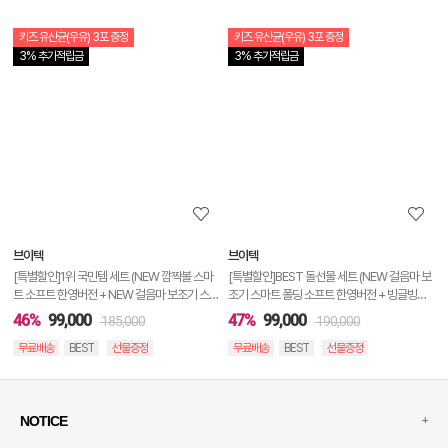
키즈 유산균(우유) 3포 증정
키즈 유산균(우유) 3포 증정
상
3% 추가적립금
3% 추가적립금
품
상
세
정
보
보
브이텍
브이텍
기
[특별할인]1위 국민템 세트 (NEW 깜짝볼 스마
[특별할인]BEST 돌선물 세트 (NEW 걸음마 보
트 소프트 한영버전 + NEW 걸음마 보조기 스마
조기 스마트 폴딩 소프트 한영버전 + 빙글빙글
트 폴딩 소프트 한영버전)
러닝 오션월드)
46%
99,000
47%
99,000
185,000
190,000
무료배송
BEST
선물증정
무료배송
BEST
선물증정
+
NOTICE