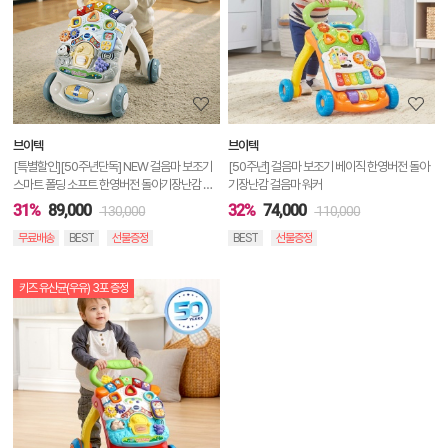
세
정
보
보
브이텍
브이텍
기
[특별할인][50주년단독] NEW 걸음마 보조기
[50주년] 걸음마 보조기 베이직 한영버전 돌아
스마트 폴딩 소프트 한영버전 돌아기장난감 걸
기장난감 걸음마 워커
음마 워커
31%
89,000
32%
74,000
130,000
110,000
무료배송
BEST
선물증정
BEST
선물증정
키즈 유산균(우유) 3포 증정
상
품
상
세
정