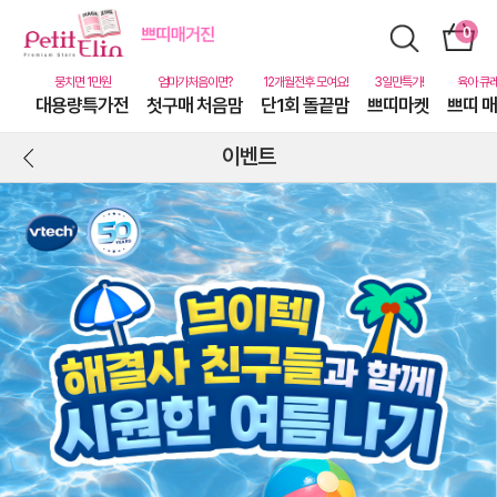
대용량특가전
첫구매 처음맘
단1회 돌끝맘
쁘띠마켓
쁘띠 
이벤트