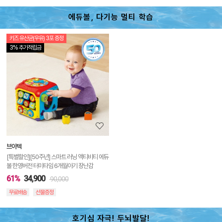
에듀볼, 다기능 멀티 학습
키즈 유산균(우유) 3포 증정
상
3% 추가적립금
품
상
세
정
보
보
브이텍
기
[특별할인][50주년] 스마트 러닝 액티비티 에듀
볼 한영버전 터미타임 6개월아기 장난감
61%
34,900
90,000
무료배송
선물증정
호기심 자극! 두뇌발달!