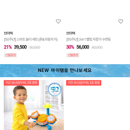
정
보
보
브이텍
브이텍
기
[50주년] 스마트 놀이 세트 (폰&자동차 키)
[50주년] 3 in 1 별빛 자장가 수면등
21%
39,500
30%
56,000
50,000
80,000
선물증정
선물증정
NEW 아이템을 만나보세요
키즈 유산균(우유) 3포 증정
키즈 유산균(우유) 3포 증정
상
품
상
세
정