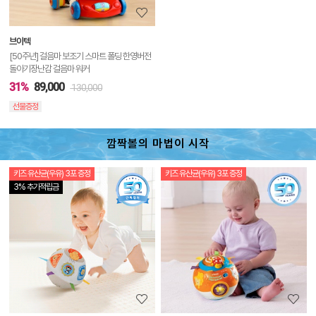
보
보
브이텍
기
[50주년] 걸음마 보조기 스마트 폴딩 한영버전
돌아기장난감 걸음마 워커
31%
89,000
130,000
선물증정
깜짝볼의 마법이 시작
키즈 유산균(우유) 3포 증정
키즈 유산균(우유) 3포 증정
상
3% 추가적립금
품
상
세
정
보
보