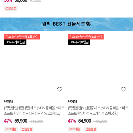
38%
58,000
95,000
선물증정
원픽 BEST 선물세트📚
키즈 유산균(우유) 3포 증정
키즈 유산균(우유) 3포 증정
상
3% 추가적립금
3% 추가적립금
품
상
세
정
보
보
브이텍
브이텍
기
[특별할인]빙글빙글 세트 (NEW 깜짝볼 스마트
[특별할인]시선집중 세트 (NEW 깜짝볼 스마트
소프트 한영버전 + 빙글빙글 러닝 오션월드)
소프트 한영버전 + 노래하는 스피닝 휠)
47%
59,900
47%
54,900
115,000
105,000
무료배송
선물증정
무료배송
선물증정