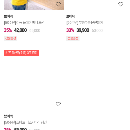
보
보
브이텍
브이텍
기
[50주년] 리듬 플레이 미니 드럼
[50주년] 부릉부릉 운전놀이
35%
42,000
33%
39,900
65,000
60,000
선물증정
선물증정
키즈 유산균(우유) 3포 증정
상
품
상
세
정
보
보
브이텍
기
[50주년] 스마트 디스커버리 웨건