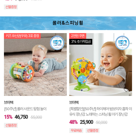
선물증정
롤러&스피닝휠
키즈 유산균(우유) 3포 증정
2천원 쿠폰
상
3% 추가적립금
품
상
세
정
보
보
브이텍
브이텍
기
[50주년] 롤러 사운드 탐험 놀이
[특별할인][50주년] 하이체어 범보의자 흡착 이
유식 장난감 노래하는 스피닝 휠 아기 장난감
15%
46,750
55,000
48%
25,900
50,000
선물증정
무료배송
선물증정