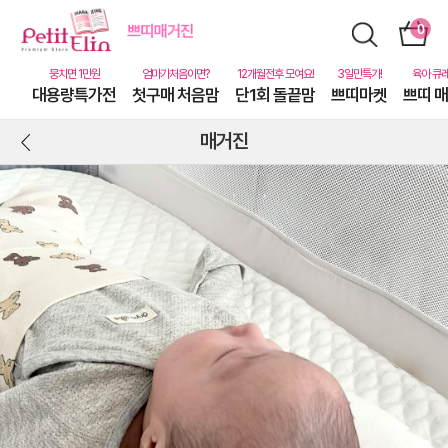
대용량특가전
첫구매 처음맘
단1회 돌끝맘
쁘띠마켓
쁘띠 
매거진