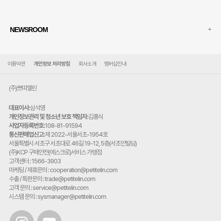
+
NEWSROOM
이용약관
개인정보 처리방침
회사소개
멤버십안내
(주)쁘띠엘린
대표이사:
심석영
개인정보관리 및 청소년 보호 책임자:
김홍식
사업자등록번호:
108-81-91594
통신판매업신고:
제 2022-서울서초-1954호
주
서울특별시 서초구 서초대로 46길 19-12, 5층(서초안빌딩)
소:
(주)KCP 구매안전(에스크로)서비스 가맹점
고객센터 : 1566-3903
마케팅 / 제휴문의 : cooperation@petitelin.com
수출 / 특판문의 : trade@petitelin.com
고객 문의 : service@petitelin.com
시스템 문의 : sysmanager@petitelin.com