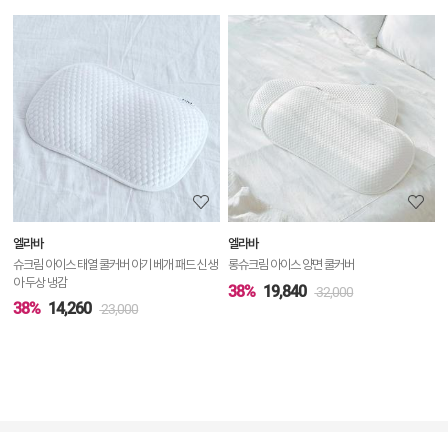
상
품
상
세
정
보
보
엘라바
엘라바
기
슈크림 아이스 태열 쿨커버 아기 베개 패드 신생
롱슈크림 아이스 양면 쿨커버
아 두상 냉감
38%
19,840
32,000
38%
14,260
23,000