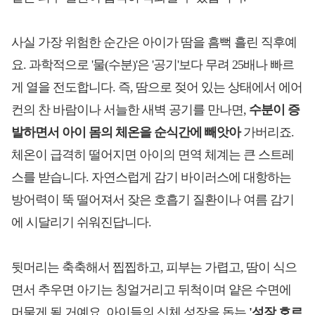
사실 가장 위험한 순간은 아이가 땀을 흠뻑 흘린 직후예
요. 과학적으로 '물(수분)'은 '공기'보다 무려 25배나 빠르
게 열을 전도합니다. 즉, 땀으로 젖어 있는 상태에서 에어
컨의 찬 바람이나 서늘한 새벽 공기를 만나면,
수분이 증
발하면서 아이 몸의 체온을 순식간에 빼앗아
가버리죠.
체온이 급격히 떨어지면 아이의 면역 체계는 큰 스트레
스를 받습니다. 자연스럽게 감기 바이러스에 대항하는
방어력이 뚝 떨어져서 잦은 호흡기 질환이나 여름 감기
에 시달리기 쉬워진답니다.
뒷머리는 축축해서 찝찝하고, 피부는 가렵고, 땀이 식으
면서 추우면 아기는 칭얼거리고 뒤척이며 얕은 수면에
머물게 될 거예요. 아이들의 신체 성장을 돕는
'성장 호르