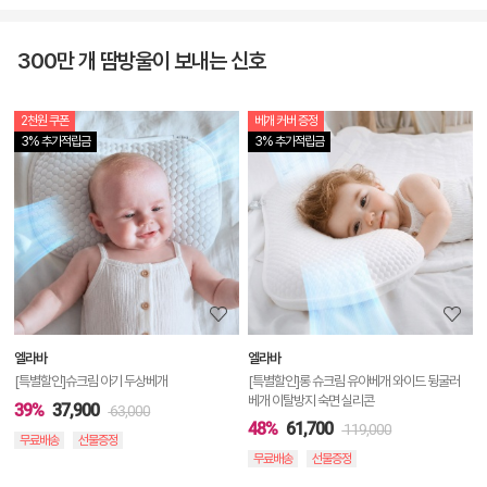
300만 개 땀방울이 보내는 신호
2천원 쿠폰
베개 커버 증정
상
3% 추가적립금
3% 추가적립금
품
상
세
정
보
보
엘라바
엘라바
기
[특별할인]슈크림 아기 두상베개
[특별할인]롱 슈크림 유아베개 와이드 뒹굴러
베개 이탈방지 숙면 실리콘
39%
37,900
63,000
48%
61,700
119,000
무료배송
선물증정
무료배송
선물증정