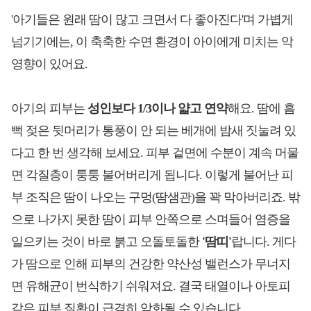
'아기들은 원래 땀이 많고 크면서 다 좋아진다'며 가볍게
넘기기에는, 이 축축한 수면 환경이 아이에게 미치는 악
영향이 있어요.
아기의 피부는
성인보다 1/3이나 얇고 연약
해요. 땀에 흠
뻑 젖은 뒷머리가 통풍이 안 되는 베개에 밤새 짓눌려 있
다고 한 번 생각해 보세요. 피부 겉면에 수분이 계속 머물
면 각질층이 퉁퉁 불어버리게 됩니다. 이렇게 불어난 피
부 조직은 땀이 나오는 구멍(땀샘관)을 꽉 막아버리죠. 밖
으로 나가지 못한 땀이 피부 안쪽으로 스며들어 염증을
일으키는 것이 바로 붉고 오돌토돌한
'땀띠'
랍니다. 게다
가 땀으로 인해 피부의 건강한 약산성 밸런스가 무너지
면 유해균이 번식하기 쉬워져요. 결국 태열이나 아토피
같은 피부 질환이 급격히 악화될 수 있습니다.