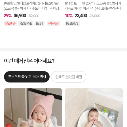
기
[특별할인]빨대컵 트라이탄 2개세트 207ml
빨대컵 트라이탄 207ml (스노우) 흘림방지 자
(스노우) 흘림방지 자기주도 아기컵 어린이집
기주도 아기컵 어린이집 (뚜껑포함)-컬러선택
(뚜껑포함)
29%
36,900
10%
23,400
52,000
26,000
무료배송
RESERVE
BEST
선물증정
RESERVE
이런 매거진은 어떠세요?
초보 엄빠를 위한 육아 백서
엄빠도 몰랐던 비밀