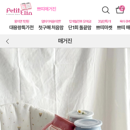
대용량특가전
첫구매 처음맘
단1회 돌끝맘
쁘띠마켓
쁘띠 
매거진