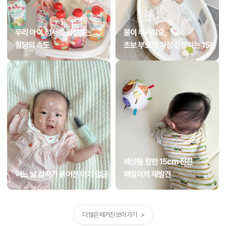
우리 아이 정서를 결정하는
물이 무서워요,
혈당의 속도
초보 부모가 가장 긴장하는 15분
세상을 향한 15cm 전진
어느 날 갑자기 붉어진 아기 얼굴
배밀이의 재발견
더 많은 매거진 보러 가기 >