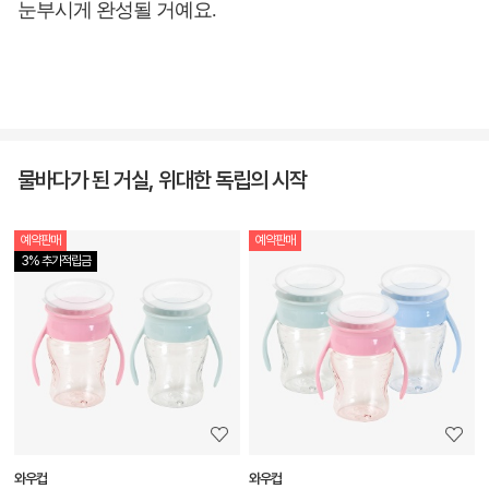
눈부시게 완성될 거예요.
물바다가 된 거실, 위대한 독립의 시작
예약판매
예약판매
상
3% 추가적립금
품
상
세
정
보
보
와우컵
와우컵