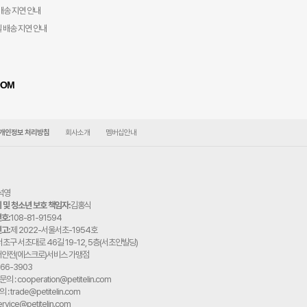
배송 지연 안내
일 배송 지연 안내
OOM
개인정보 처리방침
회사소개
멤버십안내
석영
및 청소년 보호 책임자:
김홍식
호:
108-81-91594
고:
제 2022-서울서초-1954호
초구 서초대로 46길 19-12, 5층(서초안빌딩)
구매안전(에스크로)서비스 가맹점
566-3903
의 : cooperation@petitelin.com
: trade@petitelin.com
rvice@petitelin.com