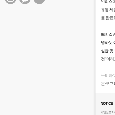
인리스 3
유통 제
를 완료
쁘띠엘린
명하듯 
살균 및
것”이라
누비타 
온·오프
NOTICE
개인정보 처