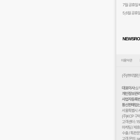
7월 공휴일 
5,6월 공휴
NEWSR
이용약관
(주)쁘띠엘린
대표이사:
심
개인정보관리 
사업자등록번
통신판매업신
주
서울특별시 서
소:
(주)KCP 
고객센터 : 1
마케팅 / 제휴문
수출 / 특판문의 
고객 문의 : se