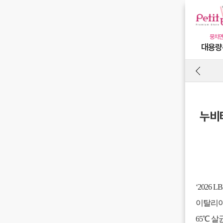
대용량
누비타
‘2026
이탈리아 
65℃ 살