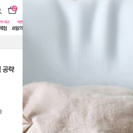
체험
8월의 동물친구들
퓨어닷비하인드
카톡친구
EVENT
격 공략
증