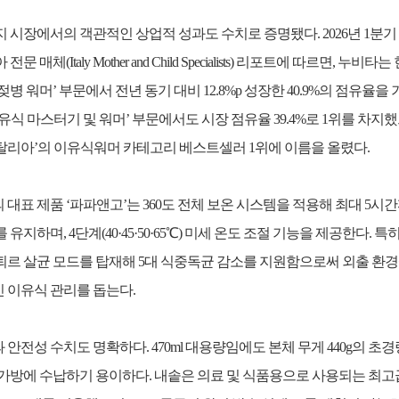
지 시장에서의 객관적인 상업적 성과도 수치로 증명됐다. 2026년 1분기
전문 매체(Italy Mother and Child Specialists) 리포트에 따르면, 누비타는
젖병 워머’ 부문에서 전년 동기 대비 12.8%p 성장한 40.9%의 점유율을
유식 마스터기 및 워머’ 부문에서도 시장 점유율 39.4%로 1위를 차지했으
탈리아’의 이유식워머 카테고리 베스트셀러 1위에 이름을 올렸다.
 대표 제품 ‘파파앤고’는 360도 전체 보온 시스템을 적용해 최대 5시
 유지하며, 4단계(40·45·50·65℃) 미세 온도 조절 기능을 제공한다. 특히
퇴르 살균 모드를 탑재해 5대 식중독균 감소를 지원함으로써 외출 환
 이유식 관리를 돕는다.
안전성 수치도 명확하다. 470ml 대용량임에도 본체 무게 440g의 초경
 가방에 수납하기 용이하다. 내솥은 의료 및 식품용으로 사용되는 최고