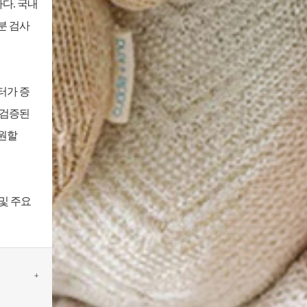
하다. 국내
분 검사
터가 증
“검증된
지원할
및 주요
+