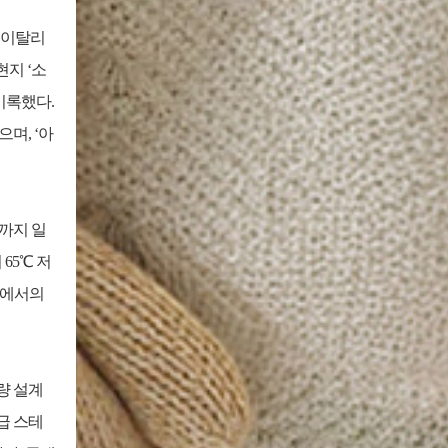
 이탈리
 현지 ‘소
 기록했다.
며, ‘아
간까지 일
 65℃ 저
경에서의
량 설계
급 스테