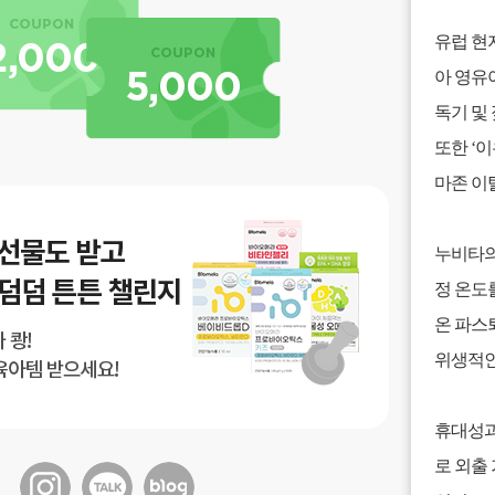
유럽 현
아 영유아 
독기 및 
또한 ‘이
마존 이
누비타의
정 온도를
온 파스
위생적인
휴대성과 
로 외출