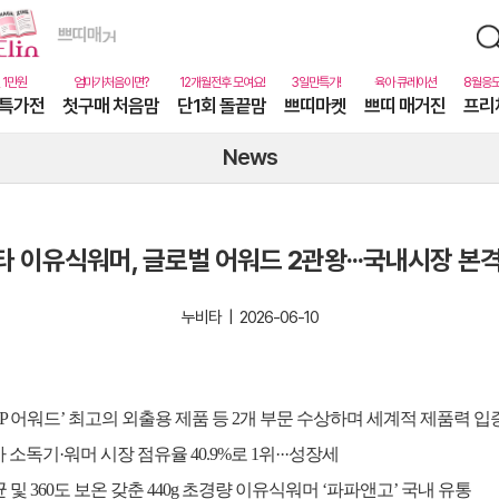
특가전
첫구매 처음맘
단1회 돌끝맘
쁘띠마켓
쁘띠 매거진
프리
News
 이유식워머, 글로벌 어워드 2관왕···국내시장 본
누비타 | 2026-06-10
 LBP 어워드’ 최고의 외출용 제품 등 2개 부문 수상하며 세계적 제품력 입
소독기·워머 시장 점유율 40.9%로 1위···성장세
균 및 360도 보온 갖춘 440g 초경량 이유식워머 ‘파파앤고’ 국내 유통