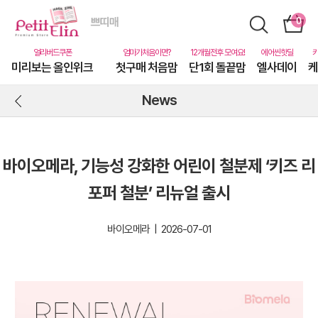
미리보는 올인위크
첫구매 처음맘
단1회 돌끝맘
엘사데이
케
News
바이오메라, 기능성 강화한 어린이 철분제 ‘키즈 리
포퍼 철분’ 리뉴얼 출시
바이오메라 | 2026-07-01