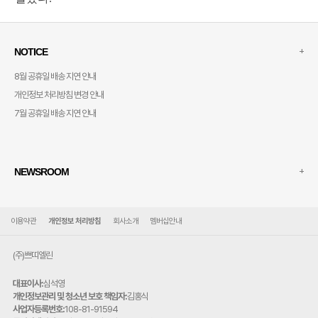
+
NOTICE
8월 공휴일 배송 지연 안내
개인정보 처리방침 변경 안내
7월 공휴일 배송 지연 안내
+
NEWSROOM
이용약관
개인정보 처리방침
회사소개
멤버십안내
(주)쁘띠엘린
대표이사:
심석영
개인정보관리 및 청소년 보호 책임자:
김홍식
사업자등록번호:
108-81-91594