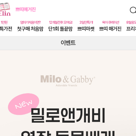
특가전
첫구매 처음맘
단1회 돌끝맘
쁘띠마켓
쁘띠 매거진
프리
이벤트