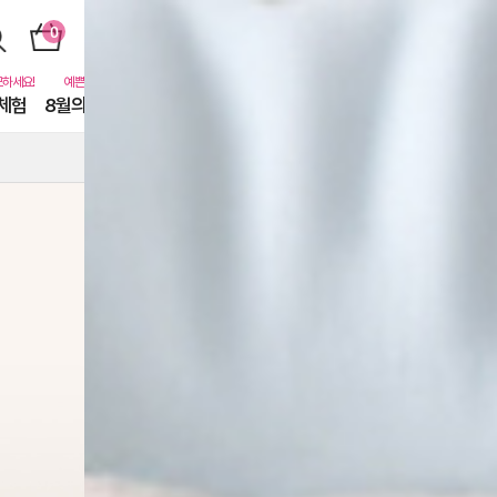
체험
8월의 동물친구들
퓨어닷비하인드
카톡친구
EVENT