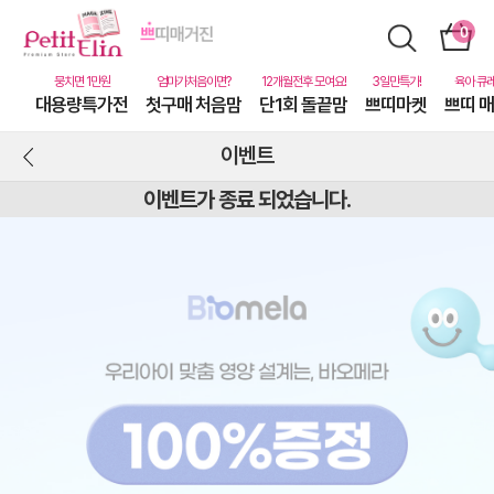
대용량특가전
첫구매 처음맘
단1회 돌끝맘
쁘띠마켓
쁘띠 
이벤트
이벤트가 종료 되었습니다.