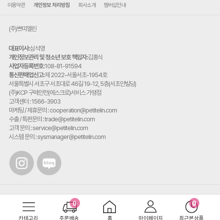
이용약관
개인정보 처리방침
회사소개
멤버십안내
(주)쁘띠엘린
대표이사:
심석영
개인정보관리 및 청소년 보호 책임자:
김홍식
사업자등록번호:
108-81-91594
통신판매업신고:
제 2022-서울서초-1954호
주
서울특별시 서초구 서초대로 46길 19-12, 5층(서초안빌딩)
소:
(주)KCP 구매안전(에스크로)서비스 가맹점
고객센터 : 1566-3903
마케팅 / 제휴문의 : cooperation@petitelin.com
수출 / 특판문의 : trade@petitelin.com
고객 문의 : service@petitelin.com
시스템 문의 : sysmanager@petitelin.com
카테고리
주문배송
홈
마이페이지
최근본상품