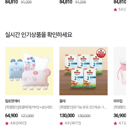
84,810
84,810
84,810
91,200
91,200
5.0 (3건)
실시간 인기상품을 확인하세요
밀로앤개비
홀레
와우컵
[특별할인]동물베개(커버2+솜1)세트
[특별할인]유기농 분유 2단계 (6~12개월) 500g, 5개
64,900
130,000
36,900
121,000
150,000
4.8 (206건)
4.9 (387건)
4.7 (20