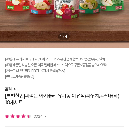
1/4
[🎁홀레 퓨레 세트 구매 시, 바이오메라 키즈 유산균 체험팩 3포 증정(우유맛)🎁]
[🎁홀레클럽 리뉴얼 오픈! 더욱 빨라진 패스트트랙으로 쿠폰&증정품 받으세요🎁]
[💌금토일! 쁘띠마켓 BEST 육아템 앵콜특가🔥]
[🚚무료배송(~8/9)💨]
홀레 >
[특별할인]짜먹는 아기퓨레 유기농 이유식(파우치/과일퓨레)
10개세트
223건 >