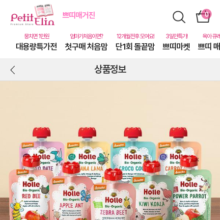
대용량특가전
첫구매 처음맘
단1회 돌끝맘
쁘띠마켓
쁘띠 
상품정보