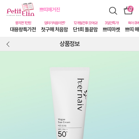
대용량특가전
첫구매 처음맘
단1회 돌끝맘
쁘띠마켓
쁘띠 
상품정보