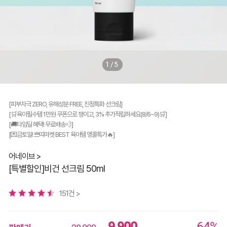
1/5
[피부자극 ZERO, 유해성분 FREE, 진정특화 선크림]
[🛒육아필수템 1만원 쿠폰으로 쟁이고, 3% 추가적립하세요(8/6~9)🛒]
[🚚타임딜 혜택! 무료배송💨]
[💌금토일! 쁘띠마켓 BEST 육아템 앵콜특가🔥]
어네이브 >
[특별할인]비건 선크림 50ml
151건 >
9,900
64%