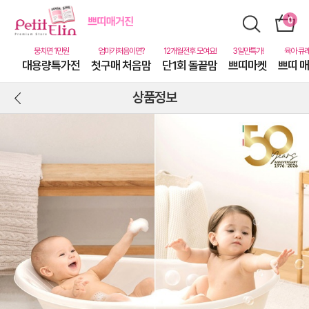
대용량특가전
첫구매 처음맘
단1회 돌끝맘
쁘띠마켓
쁘띠 
상품정보