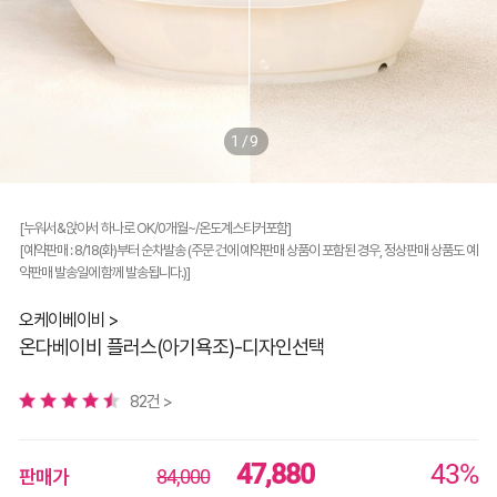
1/9
[누워서&앉아서 하나로 OK/0개월~/온도계스티커포함]
[예약판매 : 8/18(화)부터 순차발송 (주문 건에 예약판매 상품이 포함된 경우, 정상판매 상품도 예
약판매 발송일에 함께 발송됩니다.)]
오케이베이비 >
온다베이비 플러스(아기욕조)-디자인선택
82건 >
47,880
43%
판매가
84,000