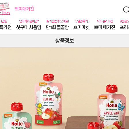
특가전
첫구매 처음맘
단1회 돌끝맘
쁘띠마켓
쁘띠 매거진
프리
상품정보