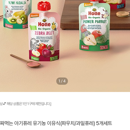
1/4
상💕 해당 상품은 1인 1구매 제한입니다.]
] 짜먹는 아기퓨레 유기농 이유식(파우치/과일퓨레) 5개세트