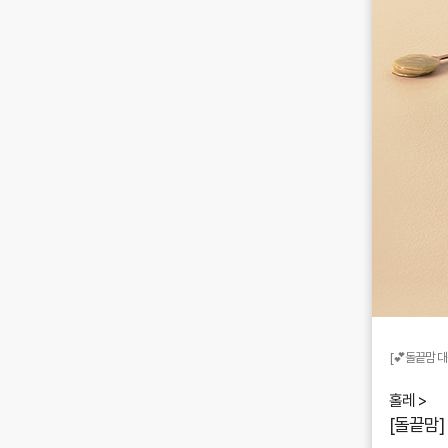
[💕돌끝맘 대
홀레 >
[돌끝맘