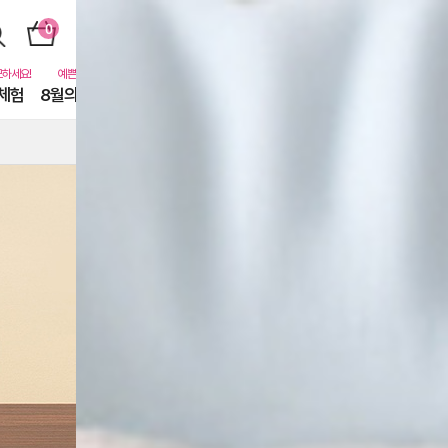
체험
8월의 동물친구들
퓨어닷비하인드
카톡친구
EVENT