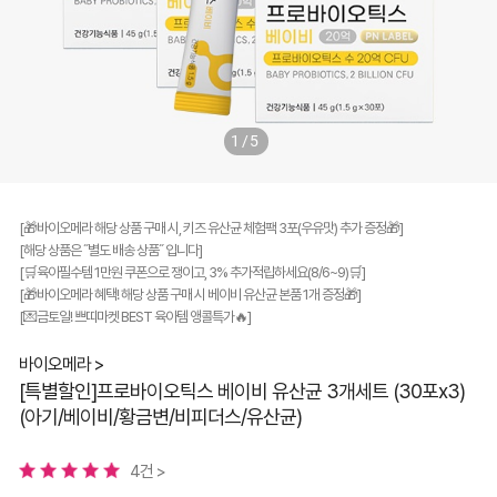
1/5
[🎁바이오메라 해당 상품 구매 시, 키즈 유산균 체험팩 3포(우유맛) 추가 증정🎁]
[해당 상품은 ˝별도 배송 상품˝ 입니다]
[🛒육아필수템 1만원 쿠폰으로 쟁이고, 3% 추가적립하세요(8/6~9)🛒]
[🎁바이오메라 혜택! 해당 상품 구매 시 베이비 유산균 본품 1개 증정🎁]
[💌금토일! 쁘띠마켓 BEST 육아템 앵콜특가🔥]
바이오메라 >
[특별할인]프로바이오틱스 베이비 유산균 3개세트 (30포x3)
(아기/베이비/황금변/비피더스/유산균)
4건 >