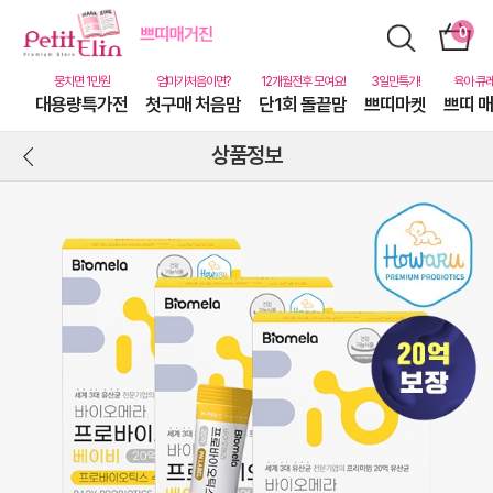
대용량특가전
첫구매 처음맘
단1회 돌끝맘
쁘띠마켓
쁘띠 
상품정보