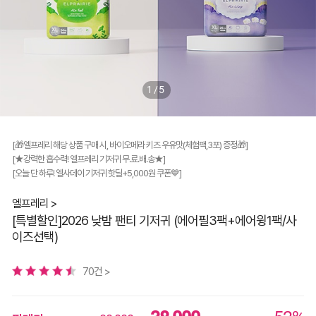
1/5
[🎁엘프레리 해당 상품 구매 시, 바이오메라 키즈 우유맛(체험팩,3포) 증정🎁]
[★강력한 흡수력! 엘프레리 기저귀 무.료.배.송★]
[오늘 단 하루! 엘사데이 기저귀 핫딜+5,000원 쿠폰💙]
엘프레리 >
[특별할인]2026 낮밤 팬티 기저귀 (에어필3팩+에어윙1팩/사
이즈선택)
70건 >