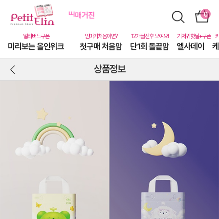
미리보는 올인위크
첫구매 처음맘
단1회 돌끝맘
엘사데이
케
상품정보