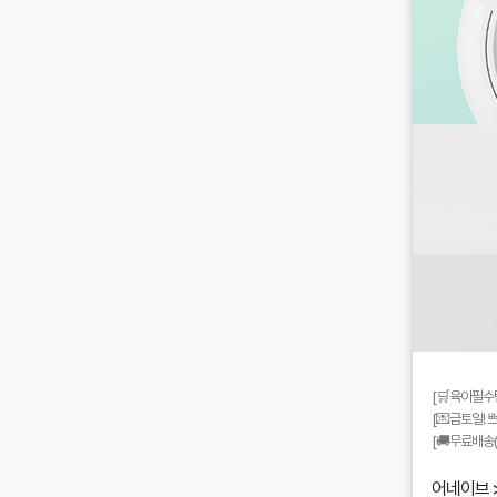
[🛒육아필수템
[💌금토일! 
[🚚무료배송(~
어네이브 