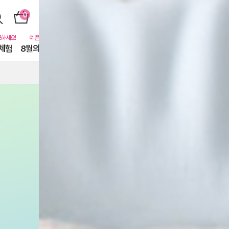
체험
8월의 동물친구들
퓨어닷비하인드
카톡친구
EVENT