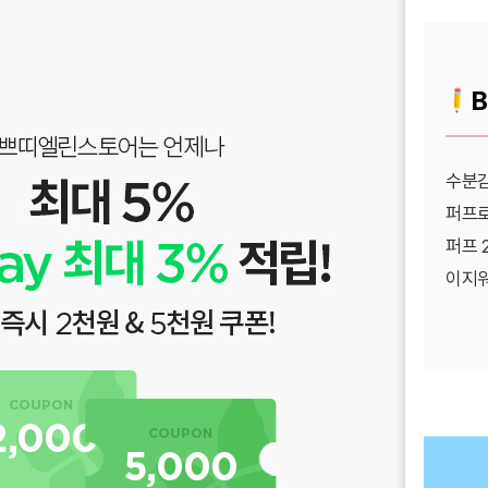
B
수분감
퍼프로
퍼프 
이지워