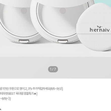
1/7
 1만원 쿠폰으로 쟁이고, 3% 추가적립하세요(8/6~9)🛒]
쁘띠마켓 BEST 육아템 앵콜특가🔥]
8/9)💨]
>