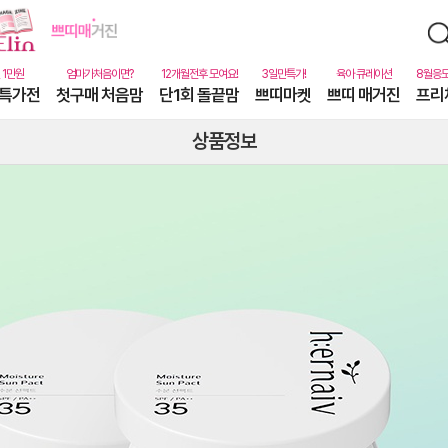
특가전
첫구매 처음맘
단1회 돌끝맘
쁘띠마켓
쁘띠 매거진
프리
상품정보