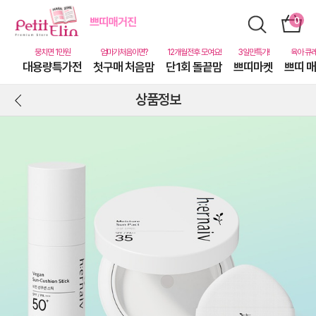
대용량특가전
첫구매 처음맘
단1회 돌끝맘
쁘띠마켓
쁘띠 
상품정보