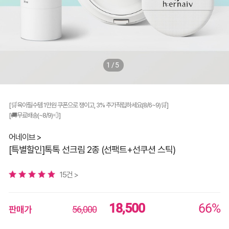
1/5
[🛒육아필수템 1만원 쿠폰으로 쟁이고, 3% 추가적립하세요(8/6~9)🛒]
[🚚무료배송(~8/9)💨]
어네이브 >
[특별할인]톡톡 선크림 2종 (선팩트+선쿠션 스틱)
15건 >
18,500
66%
판매가
56,000