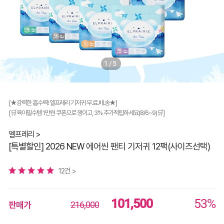
1/5
[★강력한 흡수력! 엘프레리 기저귀 무.료.배.송★]
[🛒육아필수템 1만원 쿠폰으로 쟁이고, 3% 추가적립하세요(8/6~9)🛒]
엘프레리 >
[특별할인] 2026 NEW 에어씬 팬티 기저귀 12팩(사이즈선택)
12건 >
101,500
53%
판매가
216,000