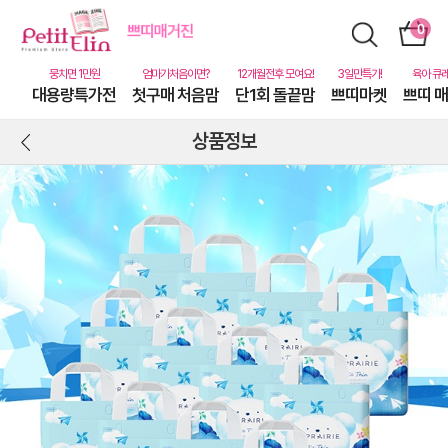
대용량특가전
첫구매 처음맘
단1회 돌끝맘
쁘띠마켓
쁘띠 
상품정보